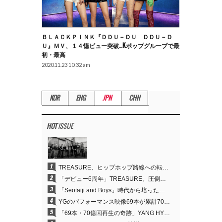
ＢＬＡＣＫＰＩＮＫ『ＤＤＵ－ＤＵ ＤＤＵ－Ｄ
Ｕ』ＭＶ、１４憶ビュー突破…Kポップグループで最
初・最高
2020.11.23 10:32 am
KOR
ENG
JPN
CHN
HOT
ISSUE
1
TREASURE、ヒップホップ路線への転換が的中…デビュー6周年でさらなる飛躍
2
「デビュー6周年」TREASURE、圧倒的な実力で証明した「YGの宝」の真価
3
「Seotaiji and Boys」時代から培ったダンスDNA…YANG HYUN SUK、YGのパフォーマンスビデオ70億回再生の原点
4
YGのパフォーマンス映像69本が累計70億回再生…YANG HYUN SUKの制作哲学が実を結ぶ
5
「69本・70億回再生の奇跡」YANG HYUN SUK、YGのパフォーマンスビデオを100％自ら手掛けた理由