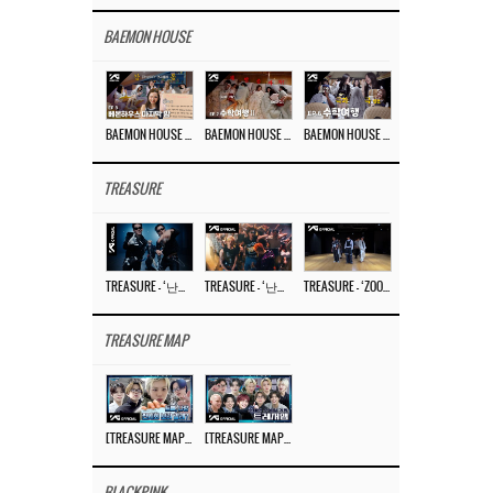
BAEMON HOUSE
BAEMON HOUSE EP.8
BAEMON HOUSE EP.7
BAEMON HOUSE EP.6
TREASURE
TREASURE – ‘난리나 (NALLY-NA) (HYUNHAYO)’ DANCE PERFORMANCE VIDEO
TREASURE – ‘난리나 (NALLY-NA) (HYUNHAYO)’ M/V
TREASURE – ‘ZOOM ZOOM’ DANCE PRACTICE VIDEO
TREASURE MAP
[TREASURE MAP] EP.77 🥲 우리 트레저 겁쟁이 아닙니다 🤚 기묘한 전시회
[TREASURE MAP] EP.77 🕯️ THE STRANGE EXHIBITION 🕰️ TEASER