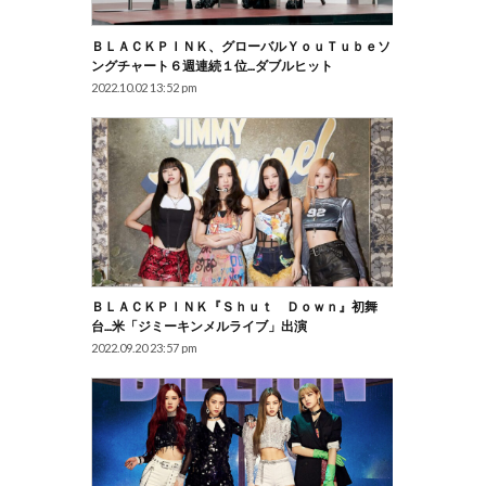
ＢＬＡＣＫＰＩＮＫ、グローバルＹｏｕＴｕｂｅソ
ングチャート６週連続１位…ダブルヒット
2022.10.02 13:52 pm
ＢＬＡＣＫＰＩＮＫ『Ｓｈｕｔ Ｄｏｗｎ』初舞
台…米「ジミーキンメルライブ」出演
2022.09.20 23:57 pm