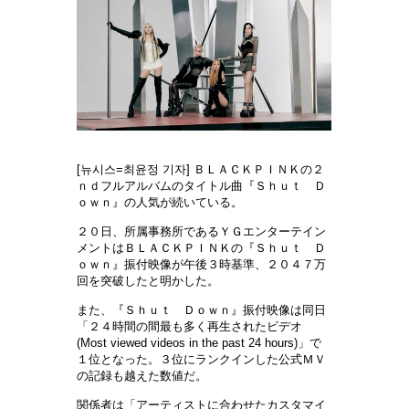
[뉴시스=최윤정 기자] ＢＬＡＣＫＰＩＮＫの２
ｎｄフルアルバムのタイトル曲『Ｓｈｕｔ Ｄ
ｏｗｎ』の人気が続いている。
２０日、所属事務所であるＹＧエンターテイン
メントはＢＬＡＣＫＰＩＮＫの『Ｓｈｕｔ Ｄ
ｏｗｎ』振付映像が午後３時基準、２０４７万
回を突破したと明かした。
また、『Ｓｈｕｔ Ｄｏｗｎ』振付映像は同日
「２４時間の間最も多く再生されたビデオ
(Most viewed videos in the past 24 hours)」で
１位となった。３位にランクインした公式ＭＶ
の記録も越えた数値だ。
関係者は「アーティストに合わせたカスタマイ