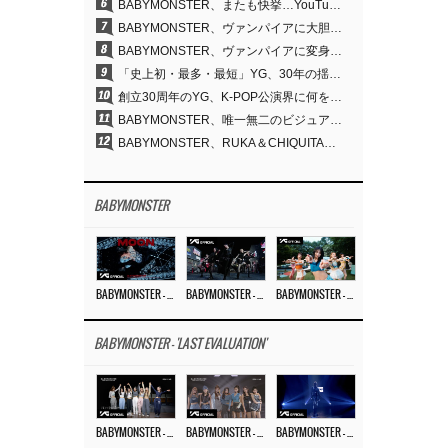
6
BABYMONSTER、またも快挙…YouTubeワールドワイドトレンドで1位に
7
BABYMONSTER、ヴァンパイアに大胆変身…YouTubeトレンド1位を獲得
8
BABYMONSTER、ヴァンパイアに変身…「MOON」で3か月にわたるプロジェクトを締めくくる
9
「史上初・最多・最短」YG、30年の揺るぎない信念が切り開いたK-POPツアーの新境地
10
創立30周年のYG、K-POP公演界に何を残したのか
11
BABYMONSTER、唯一無二のビジュアルと圧倒的な表現力…『MOON』
12
BABYMONSTER、RUKA＆CHIQUITAの「MOON」ビジュアルを公開…洗練されたカリスマ性・ユニークなビジュアル
BABYMONSTER
BABYMONSTER – ‘MOON’ M/V
BABYMONSTER – ‘MOON’ PERFORMANCE VIDEO
BABYMONSTER – ‘I LIKE IT’ M/V
BABYMONSTER - 'LAST EVALUATION'
BABYMONSTER – ‘Last Evaluation’ EP.8
BABYMONSTER – ‘Last Evaluation’ EP.7
BABYMONSTER – ‘Last Evaluation’ EP.6