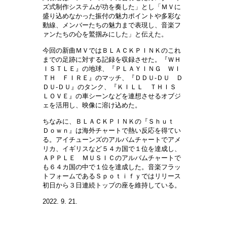
ズ式制作システムが功を奏した」とし「ＭＶに
盛り込めなかった振付の魅力ポイントや多彩な
動線、メンバーたちの魅力まで表現し、音楽フ
ァンたちの心を鷲掴みにした」と伝えた。
今回の新曲ＭＶではＢＬＡＣＫＰＩＮＫのこれ
までの足跡に対する記録を収録させた。『ＷＨ
ＩＳＴＬＥ』の地球、『ＰＬＡＹＩＮＧ ＷＩ
ＴＨ ＦＩＲＥ』のマッチ、『ＤＤＵ-ＤＵ Ｄ
ＤＵ-ＤＵ』のタンク、『ＫＩＬＬ ＴＨＩＳ
ＬＯＶＥ』の車シーンなどを連想させるオブジ
ェを活用し、映像に溶け込めた。
ちなみに、ＢＬＡＣＫＰＩＮＫの『Ｓｈｕｔ
Ｄｏｗｎ』は海外チャートで熱い反応を得てい
る。アイチューンズのアルバムチャートでアメ
リカ、イギリスなど５４カ国で１位を達成し、
ＡＰＰＬＥ ＭＵＳＩＣのアルバムチャートで
も６４カ国の中で１位を達成した。音楽フラッ
トフォームであるＳｐｏｔｉｆｙではリリース
初日から３日連続トップの座を維持している。
2022. 9. 21.