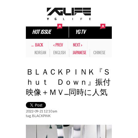
HOT ISSUE
YG TV
← BACK
< PREV
NEXT >
KOREAN
ENGLISH
JAPANESE
CHINESE
ＢＬＡＣＫＰＩＮＫ『Ｓ
ｈｕｔ Ｄｏｗｎ』振付
映像＋ＭＶ…同時に人気
2022-09-21 12:10 am
tag.
BLACKPINK