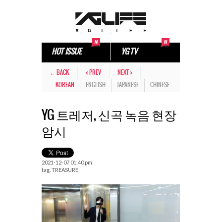
HOT ISSUE
YG TV
← BACK
< PREV
NEXT >
KOREAN
ENGLISH
JAPANESE
CHINESE
YG 트레저, 신곡 녹음 현장
암시
2021-12-07 01:40 pm
tag.
TREASURE