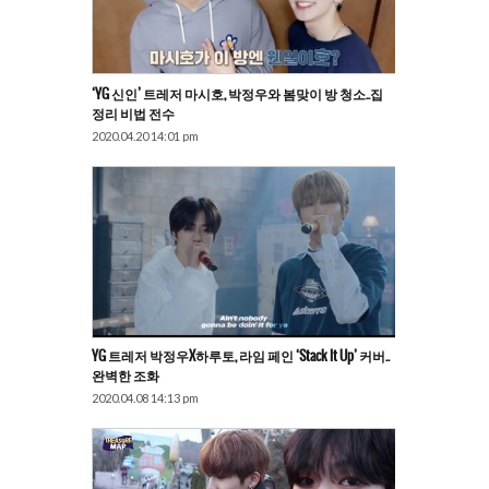
‘YG 신인’ 트레저 마시호, 박정우와 봄맞이 방 청소..집
정리 비법 전수
2020.04.20 14:01 pm
YG 트레저 박정우X하루토, 라임 페인 ‘Stack It Up’ 커버..
완벽한 조화
2020.04.08 14:13 pm