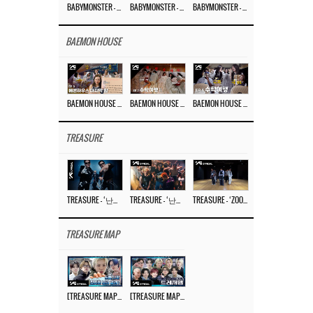
BABYMONSTER – ‘Last Evaluation’ EP.8
BABYMONSTER – ‘Last Evaluation’ EP.7
BABYMONSTER – ‘Last Evaluation’ EP.6
BAEMON HOUSE
BAEMON HOUSE EP.8
BAEMON HOUSE EP.7
BAEMON HOUSE EP.6
TREASURE
TREASURE – ‘난리나 (NALLY-NA) (HYUNHAYO)’ DANCE PERFORMANCE VIDEO
TREASURE – ‘난리나 (NALLY-NA) (HYUNHAYO)’ M/V
TREASURE – ‘ZOOM ZOOM’ DANCE PRACTICE VIDEO
TREASURE MAP
[TREASURE MAP] EP.77 🥲 우리 트레저 겁쟁이 아닙니다 🤚 기묘한 전시회
[TREASURE MAP] EP.77 🕯️ THE STRANGE EXHIBITION 🕰️ TEASER