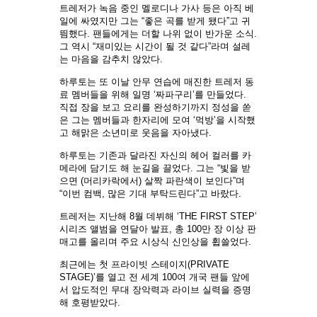
트레저가 녹음 중인 멜로디나 가사 등은 아직 베
일에 싸였지만 그는 “좋은 곡를 받게 됐다”고 귀
띔했다. 팬들에게는 더할 나위 없이 반가운 소식.
그 역시 “재미있는 시간이 될 것 같다”라며 설레
는 마음을 감추치 않았다.
하루토는 또 이날 안무 연습에 매진한 트레저 동
료 멤버들을 위해 일명 ‘짜파구리’를 만들었다.
직접 장을 보고 요리를 완성하기까지 정성을 쏟
은 그는 멤버들과 한자리에 모여 ‘먹방’을 시작했
고 해맑은 소년미로 웃음을 자아냈다.
하루토는 기존과 달라진 자신의 헤어 컬러를 카
메라에 담기도 해 눈길을 끌었다. 그는 “빛을 받
으면 (머리카락에서) 살짝 파란색이 보인다”며
“이번 컴백, 많은 기대 부탁드린다”고 바랐다.
트레저는 지난해 8월 데뷔해 ‘THE FIRST STEP’
시리즈 앨범을 연달아 발표, 총 100만 장 이상 판
매고를 올리며 주요 시상식 신인상을 휩쓸었다.
최근에는 첫 프라이빗 스테이지(PRIVATE
STAGE)’를 열고 전 세계 100여 개국 팬들 앞에
서 압도적인 무대 장악력과 라이브 실력을 증명
해 호평받았다.