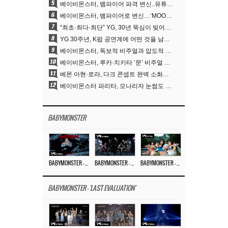
5
베이비몬스터, 뱀파이어 파격 변신..유튜브 트렌딩 1위 직행
6
베이비몬스터, 뱀파이어로 변신…‘MOON’으로 찍은 3개월 프로젝트
7
“최초·최다·최단” YG, 30년 뚝심이 빚어낸 K팝 투어의 새 지평
8
YG 30주년, K팝 공연계에 어떤 것을 남겼나
9
베이비몬스터, 독보적 비주얼과 압도적 소화력..’MOON’
10
베이비몬스터, 루카·치키타 ‘문’ 비주얼 공개…절제된 카리스마·유니크 비주얼
11
베몬 아현·로라, 다크 콘셉트 완벽 소화…’문’ 비주얼 포토 공개
12
베이비몬스터 파리타, 모나리자 눈썹도 완벽 소화‥아사와 강렬 아우라
BABYMONSTER
BABYMONSTER – ‘MOON’ M/V
BABYMONSTER – ‘MOON’ PERFORMANCE VIDEO
BABYMONSTER – ‘I LIKE IT’ M/V
BABYMONSTER - 'LAST EVALUATION'