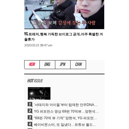
YG 트레저, 행복 가득한 브이로그 공개..아주 특별한 겨
울휴가
2020.03.21 08:47 am
KOR
ENG
JPN
CHN
HOT
ISSUE
1
‘서태지와 아이들’부터 탑재한 안무DNA…양현석, YG 퍼포먼스 비디오 70억 뷰 신화의 시작
2
YG 퍼포먼스 영상 69편 70억뷰…양현석 제작 철학 통했다
3
“69편·70억 뷰 기적” 양현석, YG 퍼포먼스 비디오 100% 직접 만든 이유
4
베이비몬스터, 또 일냈다…유튜브 월드와이드 1위