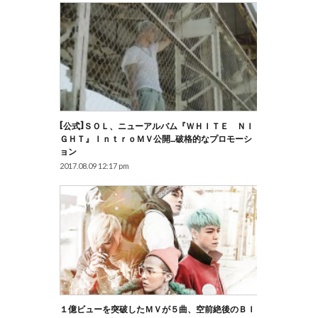
[公式]ＳＯＬ、ニューアルバム『ＷＨＩＴＥ ＮＩ
ＧＨＴ』ＩｎｔｒｏＭＶ公開…破格的なプロモーシ
ョン
2017.08.09 12:17 pm
１億ビューを突破したＭＶが５曲、空前絶後のＢＩ