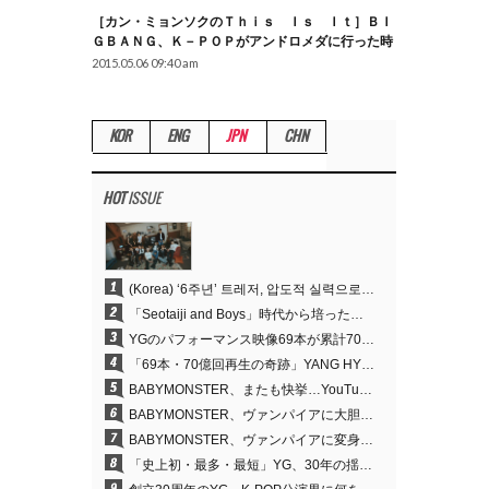
［カン・ミョンソクのＴｈｉｓ Ｉｓ Ｉｔ］ＢＩ
ＧＢＡＮＧ、Ｋ－ＰＯＰがアンドロメダに行った時
2015.05.06 09:40 am
KOR
ENG
JPN
CHN
HOT
ISSUE
1
(Korea) ‘6주년’ 트레저, 압도적 실력으로 증명한 ‘YG의 보물’ 진가
2
「Seotaiji and Boys」時代から培ったダンスDNA…YANG HYUN SUK、YGのパフォーマンスビデオ70億回再生の原点
3
YGのパフォーマンス映像69本が累計70億回再生…YANG HYUN SUKの制作哲学が実を結ぶ
4
「69本・70億回再生の奇跡」YANG HYUN SUK、YGのパフォーマンスビデオを100％自ら手掛けた理由
5
BABYMONSTER、またも快挙…YouTubeワールドワイドトレンドで1位に
6
BABYMONSTER、ヴァンパイアに大胆変身…YouTubeトレンド1位を獲得
7
BABYMONSTER、ヴァンパイアに変身…「MOON」で3か月にわたるプロジェクトを締めくくる
8
「史上初・最多・最短」YG、30年の揺るぎない信念が切り開いたK-POPツアーの新境地
9