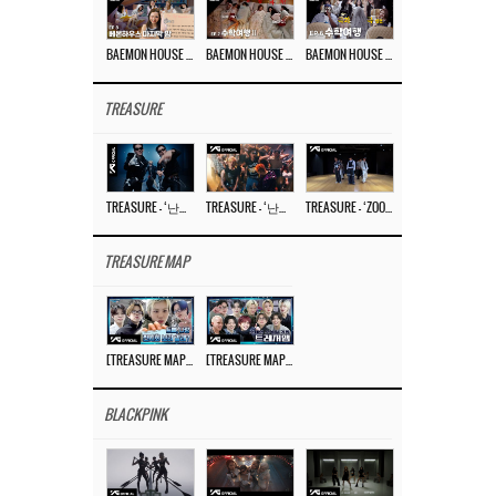
BAEMON HOUSE EP.8
BAEMON HOUSE EP.7
BAEMON HOUSE EP.6
TREASURE
TREASURE – ‘난리나 (NALLY-NA) (HYUNHAYO)’ DANCE PERFORMANCE VIDEO
TREASURE – ‘난리나 (NALLY-NA) (HYUNHAYO)’ M/V
TREASURE – ‘ZOOM ZOOM’ DANCE PRACTICE VIDEO
TREASURE MAP
[TREASURE MAP] EP.77 🥲 우리 트레저 겁쟁이 아닙니다 🤚 기묘한 전시회
[TREASURE MAP] EP.77 🕯️ THE STRANGE EXHIBITION 🕰️ TEASER
BLACKPINK