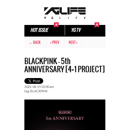
HOT ISSUE
YG TV
← BACK
< PREV
NEXT >
BLACKPINK – 5th
ANNIVERSARY [4+1 PROJECT]
2021-06-15 10:00 am
tag.
BLACKPINK