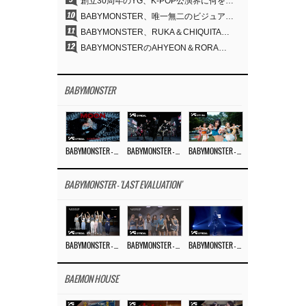
創立30周年のYG、K-POP公演界に何を残したのか
10
BABYMONSTER、唯一無二のビジュアルと圧倒的な表現力…『MOON』
11
BABYMONSTER、RUKA＆CHIQUITAの「MOON」ビジュアルを公開…洗練されたカリスマ性・ユニークなビジュアル
12
BABYMONSTERのAHYEON＆RORA、ダークコンセプトを完璧に表現…「MOON」ビジュアルフォト公開
BABYMONSTER
BABYMONSTER – ‘MOON’ M/V
BABYMONSTER – ‘MOON’ PERFORMANCE VIDEO
BABYMONSTER – ‘I LIKE IT’ M/V
BABYMONSTER - 'LAST EVALUATION'
BABYMONSTER – ‘Last Evaluation’ EP.8
BABYMONSTER – ‘Last Evaluation’ EP.7
BABYMONSTER – ‘Last Evaluation’ EP.6
BAEMON HOUSE