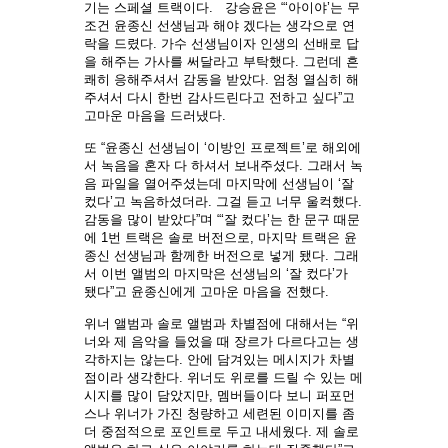
기는 스페셜 트랙이다. 강승윤은 “‘아이야’는 무
조건 윤종신 선생님과 해야 겠다는 생각으로 연
락을 드렸다. 가수 선생님이자 인생의 선배로 답
을 해주는 가사를 써달라고 부탁했다. 그런데 흔
쾌히 응해주셔서 감동을 받았다. 엄청 열심히 해
주셔서 다시 한번 감사드린다고 전하고 싶다”고
고마운 마음을 드러냈다.
또 “윤종신 선생님이 ‘이방인 프로젝트’로 해외에
서 녹음을 혼자 다 하셔서 보내주셨다. 그래서 녹
음 파일을 열어주셨는데 마지막에 선생님이 ‘잘
컸다’고 녹음하셨더라. 그걸 듣고 너무 울컥했다.
감동을 많이 받았다”며 “‘잘 컸다’는 한 문구 때문
에 1번 트랙은 솔로 버전으로, 마지막 트랙은 윤
종신 선생님과 함께한 버전으로 넣게 됐다. 그래
서 이번 앨범의 마지막은 선생님의 ‘잘 컸다’가
됐다”고 윤종신에게 고마운 마음을 전했다.
위너 앨범과 솔로 앨범과 차별점에 대해서는 “위
너와 제 음악을 들었을 때 장르가 다르다고는 생
각하지는 않는다. 안에 담겨있는 메시지가 차별
점이라 생각한다. 위너도 위로를 드릴 수 있는 메
시지를 많이 담았지만, 멤버들이다 보니 퍼포먼
스나 위너가 가진 청량하고 세련된 이미지를 좀
더 중점적으로 포인트로 두고 내세웠다. 제 솔로