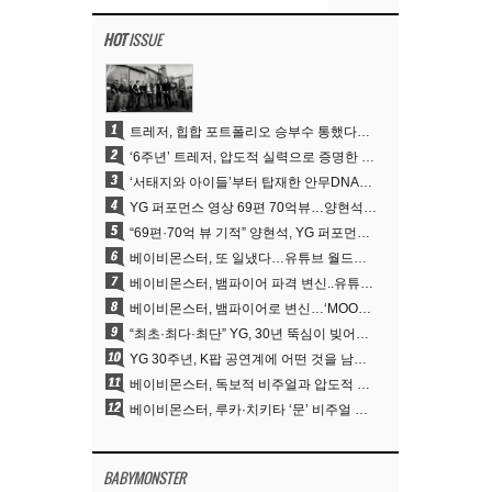
HOT
ISSUE
1
트레저, 힙합 포트폴리오 승부수 통했다…데뷔 6주년 새 도약
2
‘6주년’ 트레저, 압도적 실력으로 증명한 ‘YG의 보물’ 진가
3
‘서태지와 아이들’부터 탑재한 안무DNA…양현석, YG 퍼포먼스 비디오 70억 뷰 신화의 시작
4
YG 퍼포먼스 영상 69편 70억뷰…양현석 제작 철학 통했다
5
“69편·70억 뷰 기적” 양현석, YG 퍼포먼스 비디오 100% 직접 만든 이유
6
베이비몬스터, 또 일냈다…유튜브 월드와이드 1위
7
베이비몬스터, 뱀파이어 파격 변신..유튜브 트렌딩 1위 직행
8
베이비몬스터, 뱀파이어로 변신…‘MOON’으로 찍은 3개월 프로젝트
9
“최초·최다·최단” YG, 30년 뚝심이 빚어낸 K팝 투어의 새 지평
10
YG 30주년, K팝 공연계에 어떤 것을 남겼나
11
베이비몬스터, 독보적 비주얼과 압도적 소화력..’MOON’
12
베이비몬스터, 루카·치키타 ‘문’ 비주얼 공개…절제된 카리스마·유니크 비주얼
BABYMONSTER