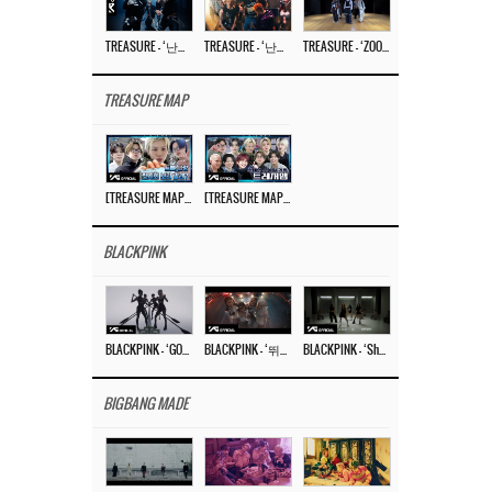
TREASURE – ‘난리나 (NALLY-NA) (HYUNHAYO)’ DANCE PERFORMANCE VIDEO
TREASURE – ‘난리나 (NALLY-NA) (HYUNHAYO)’ M/V
TREASURE – ‘ZOOM ZOOM’ DANCE PRACTICE VIDEO
TREASURE MAP
[TREASURE MAP] EP.77 🥲 우리 트레저 겁쟁이 아닙니다 🤚 기묘한 전시회
[TREASURE MAP] EP.77 🕯️ THE STRANGE EXHIBITION 🕰️ TEASER
BLACKPINK
BLACKPINK – ‘GO’ M/V
BLACKPINK – ‘뛰어(JUMP)’ M/V
BLACKPINK – ‘Shut Down’ DANCE PERFORMANCE VIDEO
BIGBANG MADE