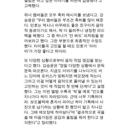
앨범은 하고 싶은 이야기를 하는데 집중했다”고
고백했다.
위너 멤버들은 모두 축하 메시지를 보냈다고. 강
승윤은 “우리 멤버들은 무조건 축하를 많이 해준
다. 민호는 역시나 아무래도 좋은 친구이자 음악
적 동료이기도 해서, 싹 다 들려주니 냉정한 피드
백을 해줬다. 그 중 하나가 ‘안 봐도’ 피처링을 받
아보라고 했다. 그런 부분으로 최종적인 수정도
했다. 타이틀곡 고민을 할 때도 민호가 ‘아이
야’가 가장 좋다고 하더라.
또 다양한 상황으로부터 음악 작업 영감을 받는
다고 했다. 강승윤은 “정말 다양한 상황에서 문득
문득 떠오른다. 지금도 이야기를 나누다가도 어
느 단어에 포커스가 맞춰지면 메모장에 적는다.
그러고 이걸 어떻게 음악으로 풀어낼 수 있는지
고민하는 것이 제 작업의 첫 번째 단계다”고 설명
했다. 그는 이번 앨범 수록곡 ‘싹’을 예로 “인도를
지나가다 싹이 자라있더라. 근데 너무 기특하더
라. 보도블럭에 혼자서 피어난 싹이 기특해서 사
진으로 남기려는 상황에 한 행인이 밟고 지나갔
다. 그때 메모장에 적어놨다”며 “결과적으로 곡을
쓸 때 마음가짐은 공감과 울림을 줘야 한다고 생
각한다”고 정리했다.