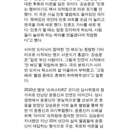
대한 후회와 미련을 담은 곡이다. 강승윤은 “민호
는 멤버이기도 해서 피처링으로 따로 표기를 안
했다. 이 곡은 사실 민호 앨범에도 들어있던 곡이
다. 묵혀있던 곡인데 민호 파트를 조금 더 늘리고
편곡을 아예 새로 했다. 민호도 가사를 새로 썼
다. 민호가 할 때는 엄청 진지하게 하는데, 사람
들이 놀라워 하는 박자를 만들겠다며 작업했
다”고 했다.
사이먼 도미닉이 참여한 ‘안 봐도’는 청량한 기타
리프로 시작되는 밴드 사운드가 흥겹다. 강승윤
은 “같은 부산 사람이다. 그렇게 인연이 시작돼서
‘안 봐도’를 작업하게 됐다. 곡의 분위기가 사이
먼 도미닉 목소리와 잘 어울려서 부탁했고, ‘고등
래퍼’ 촬영 중에도 흔쾌히 허락해주셨다”고 말했
다.
2010년 엠넷 ‘슈퍼스타K2’ 오디션 심사위원과 참
가자로 만났던 윤종신과 인연도 이어간다. 당시
경엔에서 윤종신의 ‘본능적으로’를 선보여 큰 호
응을 얻었던 강승윤은 이번 솔로 앨범을 통해 한
번 더 윤종신과 의기투합했다. 윤종신이 스페셜
트랙 ‘아이야’ 피처링에 참여한 것이다. 강승윤이
지녀왔던 지난 10여 년간의 삶의 물음들에 윤종
신이 대답하는 형식으로 구성, 위로와 여운을 남