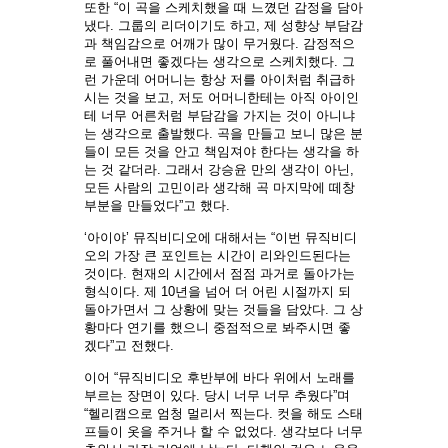
또한 “이 곡을 스케치했을 때 느꼈던 감정을 담아
냈다. 그룹의 리더이기도 하고, 제 성향상 부담감
과 책임감으로 어깨가 많이 무거웠다. 감정적으
로 풀어내면 좋겠다는 생각으로 스케치했다. 그
런 가운데 어머니는 항상 저를 아이처럼 취급하
시는 것을 보고, 저도 어머니한테는 아직 아이인
테 너무 어른처럼 부담감을 가지는 것이 아니냐
는 생각으로 출발했다. 곡을 만들고 보니 많은 분
들이 모든 것을 안고 책임져야 한다는 생각을 하
는 것 같더라. 그래서 강승윤 만의 생각이 아닌,
모든 사람의 고민이라 생각해 곡 마지막에 떼창
부분을 만들었다”고 했다.
‘아이야’ 뮤직비디오에 대해서는 “이번 뮤직비디
오의 가장 큰 포인트는 시간이 리와인드된다는
것이다. 현재의 시간에서 점점 과거로 돌아가는
형식이다. 제 10년을 넘어 더 어린 시절까지 되
돌아가면서 그 상황에 맞는 것들을 담았다. 그 상
황마다 연기를 했으니 중점적으로 봐주시면 좋
겠다”고 전했다.
이어 “뮤직비디오 후반부에 바다 위에서 노래를
부르는 장면이 있다. 당시 너무 너무 추웠다”며
“헬리캠으로 엄청 멀리서 찍는다. 컷을 해도 스태
프들이 옷을 주거나 할 수 없었다. 생각보다 너무