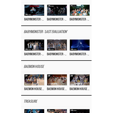
BABYMONSTER – ‘MOON’ M/V
BABYMONSTER – ‘MOON’ PERFORMANCE VIDEO
BABYMONSTER – ‘I LIKE IT’ M/V
BABYMONSTER - 'LAST EVALUATION'
BABYMONSTER – ‘Last Evaluation’ EP.8
BABYMONSTER – ‘Last Evaluation’ EP.7
BABYMONSTER – ‘Last Evaluation’ EP.6
BAEMON HOUSE
BAEMON HOUSE EP.8
BAEMON HOUSE EP.7
BAEMON HOUSE EP.6
TREASURE