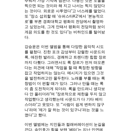
추워서 가장 기억에 남는다. 다행인 것은 노을을
찍으면 되는 것이라 해 지고 나서는 찍지 않았다
는 것이다. 외로운 사투였다”고 너스레를 떨었다.
또 “장소 섭외할 때 ‘슈퍼스타K2’에서 ‘본능적으
로’를 부른 경희대학교 평화의 전당에서 촬영하
고 싶었는데, 그게 안돼서 평화의 전당처럼 보이
게끔 의도를 한 것도 있다”는 비하인드를 털어놨
다.
강승윤은 이번 앨범을 통해 다양한 음악적 시도
를 펼쳤다. 진한 포크 감성부터 강렬한 사운드의
록, 애잔한 발라드, 경쾌하고 트렌디한 힙합 장르
까지 다뤘다. 그러면서도 록 장르가 먼저 떠오른
다는 의견에 대해 “작업을 할 때 특정한 방향을
잡고 작업하지는 않는다. 메시지가 있으면 그것
을 발전하려고만 몰두한다. 노래를 부를 때는 록
창법이 더 편할 때가 있다. 그러나 만들 때는 록
이 좀 도전적이게 되더라. 록을 만드려니 생각보
다 안 풀리더라”며 “장르적으로 제한을 두지 않고
작업했다고 생각했는데 사운드가 다 기타 베이
스더라”고 웃었다. 또 “‘사람이 쉽게 변하지 않구
나’라며 ‘제가 잘 하는 것이 있구나’라는 것을 느
꼈다”고 했다.
이번 앨범에는 지인들과 컬래버레이션이 눈길을
끈다. 송민호가 힘을 보탠 ‘베터’는 지난 인연에