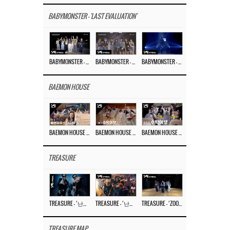
BABYMONSTER - 'LAST EVALUATION'
BABYMONSTER – ‘Last Evaluation’ EP.8
BABYMONSTER – ‘Last Evaluation’ EP.7
BABYMONSTER – ‘Last Evaluation’ EP.6
BAEMON HOUSE
BAEMON HOUSE EP.8
BAEMON HOUSE EP.7
BAEMON HOUSE EP.6
TREASURE
TREASURE – ‘난리나 (NALLY-NA) (HYUNHAYO)’ DANCE PERFORMANCE VIDEO
TREASURE – ‘난리나 (NALLY-NA) (HYUNHAYO)’ M/V
TREASURE – ‘ZOOM ZOOM’ DANCE PRACTICE VIDEO
TREASURE MAP