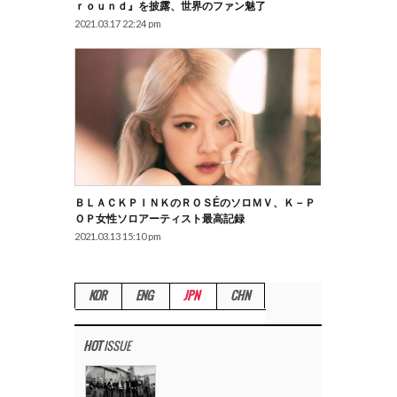
Ｒｏｕｎｄ』を披露、世界のファン魅了
2021.03.17 22:24 pm
ＢＬＡＣＫＰＩＮＫのＲＯＳÉのソロＭＶ、Ｋ－Ｐ
ＯＰ女性ソロアーティスト最高記録
2021.03.13 15:10 pm
KOR
ENG
JPN
CHN
HOT
ISSUE