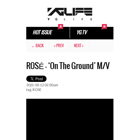
HOT ISSUE
YG TV
← BACK
< PREV
NEXT >
ROSÉ – ‘On The Ground’ M/V
2021-03-12 02:00 pm
tag.
ROSE