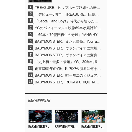
1
TREASURE、ヒップホップ路線への転換が的中…デビュー6周年でさらなる飛躍
2
「デビュー6周年」TREASURE、圧倒的な実力で証明した「YGの宝」の真価
3
「Seotaiji and Boys」時代から培ったダンスDNA…YANG HYUN SUK、YGのパフォーマンスビデオ70億回再生の原点
4
YGのパフォーマンス映像69本が累計70億回再生…YANG HYUN SUKの制作哲学が実を結ぶ
5
「69本・70億回再生の奇跡」YANG HYUN SUK、YGのパフォーマンスビデオを100％自ら手掛けた理由
6
BABYMONSTER、またも快挙…YouTubeワールドワイドトレンドで1位に
7
BABYMONSTER、ヴァンパイアに大胆変身…YouTubeトレンド1位を獲得
8
BABYMONSTER、ヴァンパイアに変身…「MOON」で3か月にわたるプロジェクトを締めくくる
9
「史上初・最多・最短」YG、30年の揺るぎない信念が切り開いたK-POPツアーの新境地
10
創立30周年のYG、K-POP公演界に何を残したのか
11
BABYMONSTER、唯一無二のビジュアルと圧倒的な表現力…『MOON』
12
BABYMONSTER、RUKA＆CHIQUITAの「MOON」ビジュアルを公開…洗練されたカリスマ性・ユニークなビジュアル
BABYMONSTER
BABYMONSTER – ‘MOON’ M/V
BABYMONSTER – ‘MOON’ PERFORMANCE VIDEO
BABYMONSTER – ‘I LIKE IT’ M/V