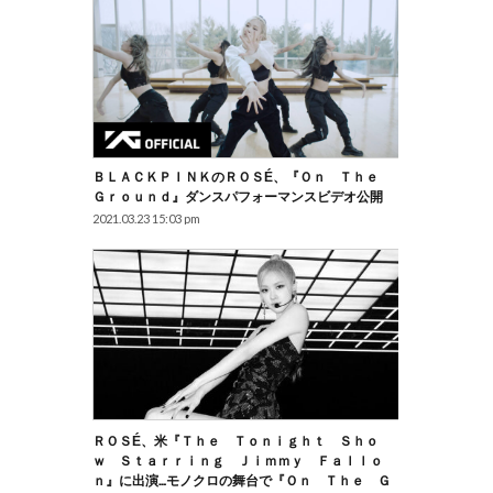
ＢＬＡＣＫＰＩＮＫのＲＯＳÉ、『Ｏｎ Ｔｈｅ
Ｇｒｏｕｎｄ』ダンスパフォーマンスビデオ公開
2021.03.23 15:03 pm
ＲＯＳÉ、米『Ｔｈｅ Ｔｏｎｉｇｈｔ Ｓｈｏ
Ｗ Ｓｔａｒｒｉｎｇ Ｊｉｍｍｙ Ｆａｌｌｏ
Ｎ』に出演…モノクロの舞台で『Ｏｎ Ｔｈｅ Ｇ