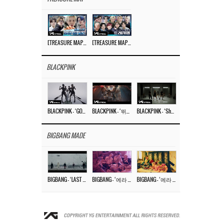
[TREASURE MAP] EP.77 🥲 우리 트레저 겁쟁이 아닙니다 🤚 기묘한 전시회
[TREASURE MAP] EP.77 🕯️ THE STRANGE EXHIBITION 🕰️ TEASER
BLACKPINK
BLACKPINK – ‘GO’ M/V
BLACKPINK – ‘뛰어(JUMP)’ M/V
BLACKPINK – ‘Shut Down’ DANCE PERFORMANCE VIDEO
BIGBANG MADE
BIGBANG – ‘LAST DANCE’ M/V MAKING FILM
BIGBANG – ‘에라 모르겠다 (FXXK IT)’ M/V MAKING FILM
BIGBANG – ‘에라 모르겠다(FXXK IT)’ M/V