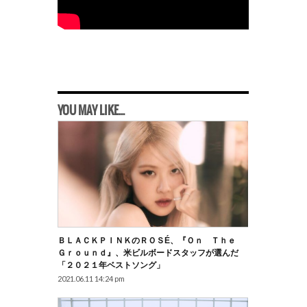
YOU MAY LIKE...
ＢＬＡＣＫＰＩＮＫのＲＯＳÉ、『Ｏｎ Ｔｈｅ
Ｇｒｏｕｎｄ』、米ビルボードスタッフが選んだ
「２０２１年ベストソング」
2021.06.11 14:24 pm