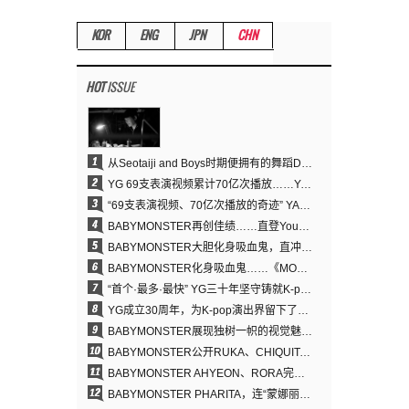
KOR
ENG
JPN
CHN
HOT
ISSUE
1
从Seotaiji and Boys时期便拥有的舞蹈DNA……YANG HYUN SUK开创YG Performance Video 70亿播放神话
2
YG 69支表演视频累计70亿次播放……YANG HYUN SUK制作理念奏效
3
“69支表演视频、70亿次播放的奇迹” YANG HYUN SUK为何100%亲自打造YG表演视频
4
BABYMONSTER再创佳绩……直登YouTube全球趋势榜第一名
5
BABYMONSTER大胆化身吸血鬼，直冲YouTube全球趋势榜第一
6
BABYMONSTER化身吸血鬼……《MOON》为三个月企划收官
7
“首个·最多·最快” YG三十年坚守铸就K-pop巡演新格局
8
YG成立30周年，为K-pop演出界留下了什么？
9
BABYMONSTER展现独树一帜的视觉魅力与超强驾驭力……《MOON》
10
BABYMONSTER公开RUKA、CHIQUITA《MOON》视觉照 展现克制魅力与独特视觉风格
11
BABYMONSTER AHYEON、RORA完美驾驭暗黑概念……《MOON》视觉照公开
12
BABYMONSTER PHARITA，连“蒙娜丽莎眉”也完美驾驭……与ASA散发强烈气场