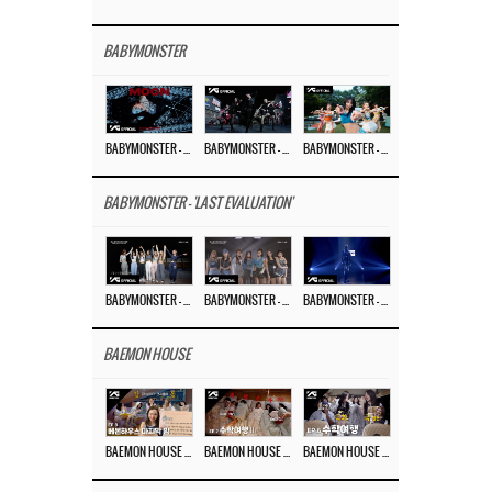
BABYMONSTER
BABYMONSTER – ‘MOON’ M/V
BABYMONSTER – ‘MOON’ PERFORMANCE VIDEO
BABYMONSTER – ‘I LIKE IT’ M/V
BABYMONSTER - 'LAST EVALUATION'
BABYMONSTER – ‘Last Evaluation’ EP.8
BABYMONSTER – ‘Last Evaluation’ EP.7
BABYMONSTER – ‘Last Evaluation’ EP.6
BAEMON HOUSE
BAEMON HOUSE EP.8
BAEMON HOUSE EP.7
BAEMON HOUSE EP.6