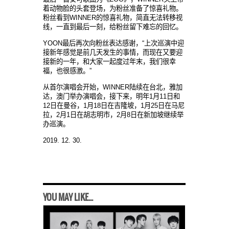
着动物脸的头套登场，为粉丝准备了惊喜礼物。
粉丝看到
WINNER
的
惊喜礼物，简直无法转移视
线，一直到最后一刻，给粉丝留下难忘的回忆。
YOON
最后再次向粉
丝表达感谢，
“
上次巡演中迎
接新年感
觉是前几天发生的事情，而现在又要迎
接新的一年，和大家一起度过年末，我们很幸
福，也很感激。
”
从首尔演唱会开始，
WINNER
陆续在台北，雅加
达，澳门举办演唱会，接下来，明年
1
月
11
日和
12
日在曼谷，
1
月
18
日在吉隆坡，
1
月
25
日在
马尼
拉，
2
月
1
日在胡志明市，
2
月
8
日在新加坡
继续举
办巡演。
2019. 12. 30.
YOU MAY LIKE...