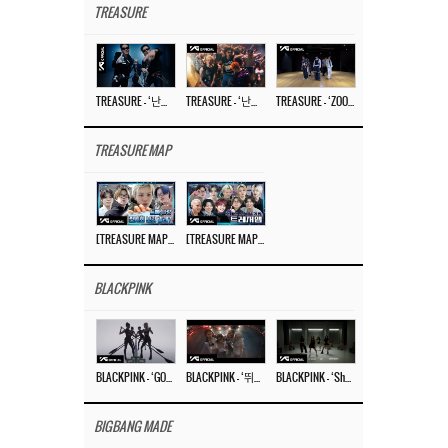
TREASURE
TREASURE – ‘난리나 (NALLY-NA) (HYUNHAYO)’ DANCE PERFORMANCE VIDEO
TREASURE – ‘난리나 (NALLY-NA) (HYUNHAYO)’ M/V
TREASURE – ‘ZOOM ZOOM’ DANCE PRACTICE VIDEO
TREASURE MAP
[TREASURE MAP] EP.77 🥲 우리 트레저 겁쟁이 아닙니다 🤚 기묘한 전시회
[TREASURE MAP] EP.77 🕯️ THE STRANGE EXHIBITION 🕰️ TEASER
BLACKPINK
BLACKPINK – ‘GO’ M/V
BLACKPINK – ‘뛰어(JUMP)’ M/V
BLACKPINK – ‘Shut Down’ DANCE PERFORMANCE VIDEO
BIGBANG MADE