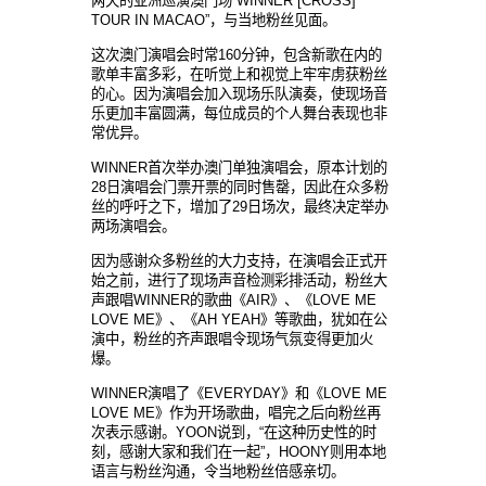
两天的亚洲巡演澳门场
“
WINNER [CROSS]
TOUR IN MACAO
”
，
与当地粉丝见面。
这次澳门演唱会时常
160
分
钟，包含新歌在内的
歌单丰富多彩，在听觉上和视觉上牢牢虏获粉丝
的心。因为演唱会加入现场乐队演奏，使现场音
乐更加丰富圆满，每位成员的个人舞台表现也非
常优异。
WINNER
首次
举办澳门单独演唱会，原本计划的
28
日演唱
会门票开票的同时售罄，因此在众多粉
丝的呼吁之下，增加了
29
日
场次，最终决定举办
两场演唱会。
因
为感谢众多粉丝的大力支持，在演唱会正式开
始之前，进行了现场声音检测彩排活动，粉丝大
声跟唱
WINNER
的歌曲《
AIR
》、《
LOVE ME
LOVE ME
》、《
AH YEAH
》等歌曲，
犹如在公
演中，粉丝的齐声跟唱令现场气氛变得更加火
爆。
WINNER
演唱了《
EVERYDAY
》和《
LOVE ME
LOVE ME
》作
为开场歌曲，唱完之后向粉丝再
次表示感谢。
YOON
说到，
“
在
这种历史性的时
刻，感谢大家和我们在一起
”
，
HOONY
则用本地
语言与粉丝沟通，令当地粉丝倍感亲切。