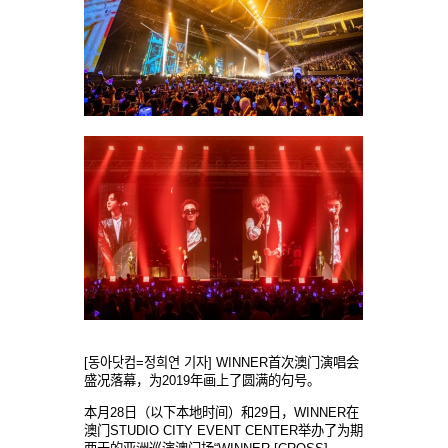
[동아닷컴=정희연 기자]
WINNER
首次澳
门演唱会
盛况落幕，为
2019
年
画上了圆满的句号。
本月
28
日（以下本地
时间）和
29
日，
WINNER
在
澳
门
STUDIO CITY EVENT CENTER
举办了为期