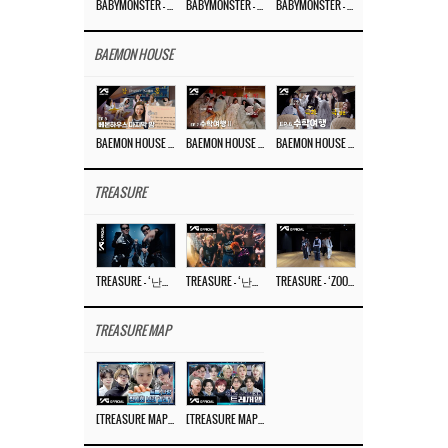
BABYMONSTER – ‘Last Evaluation’ EP.8
BABYMONSTER – ‘Last Evaluation’ EP.7
BABYMONSTER – ‘Last Evaluation’ EP.6
BAEMON HOUSE
BAEMON HOUSE EP.8
BAEMON HOUSE EP.7
BAEMON HOUSE EP.6
TREASURE
TREASURE – ‘난리나 (NALLY-NA) (HYUNHAYO)’ DANCE PERFORMANCE VIDEO
TREASURE – ‘난리나 (NALLY-NA) (HYUNHAYO)’ M/V
TREASURE – ‘ZOOM ZOOM’ DANCE PRACTICE VIDEO
TREASURE MAP
[TREASURE MAP] EP.77 🥲 우리 트레저 겁쟁이 아닙니다 🤚 기묘한 전시회
[TREASURE MAP] EP.77 🕯️ THE STRANGE EXHIBITION 🕰️ TEASER