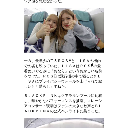
ワク感を隠せなかった。
一方、最年少の二人ＲＯＳÉとＬＩＳＡの機内
での姿も映っていた。ＬＩＳＡはＲＯＳÉの愛
着ぬいぐるみに「おなら」というおかしい名前
をつけた。ＲＯＳÉは飛行機の中で寝るときＬ
ＩＳＡにプライバシーウォールを上げられて寂
しいと可愛らしくすねた。
ＢＬＡＣＫＰＩＮＫはクアラルンプールに到着
し、華やかなパフォーマンスを披露、マレーシ
アコンサート現場はファンの大きな歓声とＢＬ
ＡＣＫＰＩＮＫの公式ペンライトに染まった。