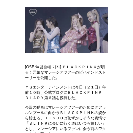
[OSEN=김은애 기자]
ＢＬＡＣＫＰＩＮＫが明
るく元気なマレーシアツアーのビハインドスト
ーリーを公開した。
ＹＧエンターテインメントは今日（２１日）午
前１０時、公式ブログにＢＬＡＣＫＰＩＮＫ
ＤＩＡＲＹ第６話を投稿した。
今回の動画はマレーシアツアーのためにクアラ
ルンプールに向かうＢＬＡＣＫＰＩＮＫの姿か
ら始まる。ＪＩＳＯＯは恥ずかしそうな表情で
「ＢＬＩＮＫに会いに行く道はいつも嬉しい」
とし、マレーシアにいるファンに会う前のワク