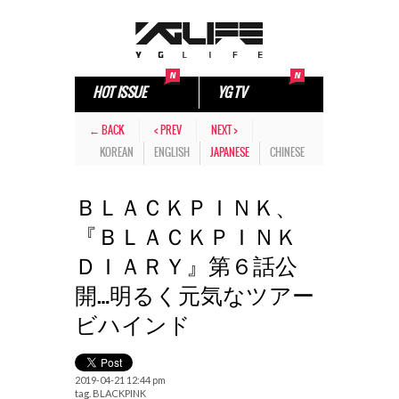
HOT ISSUE
YG TV
← BACK
< PREV
NEXT >
KOREAN
ENGLISH
JAPANESE
CHINESE
ＢＬＡＣＫＰＩＮＫ、
『ＢＬＡＣＫＰＩＮＫ
ＤＩＡＲＹ』第６話公
開…明るく元気なツアー
ビハインド
2019-04-21 12:44 pm
tag.
BLACKPINK