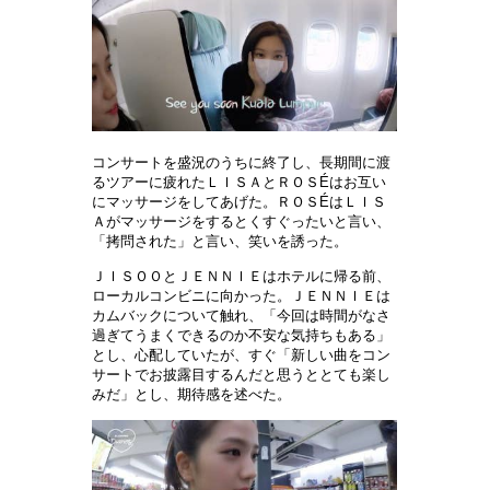
コンサートを盛況のうちに終了し、長期間に渡
るツアーに疲れたＬＩＳＡとＲＯＳÉはお互い
にマッサージをしてあげた。ＲＯＳÉはＬＩＳ
Ａがマッサージをするとくすぐったいと言い、
「拷問された」と言い、笑いを誘った。
ＪＩＳＯＯとＪＥＮＮＩＥはホテルに帰る前、
ローカルコンビニに向かった。ＪＥＮＮＩＥは
カムバックについて触れ、「今回は時間がなさ
過ぎてうまくできるのか不安な気持ちもある」
とし、心配していたが、すぐ「新しい曲をコン
サートでお披露目するんだと思うととても楽し
みだ」とし、期待感を述べた。