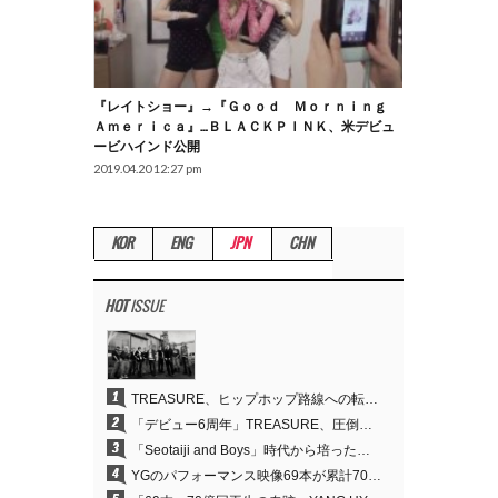
『レイトショー』→『Ｇｏｏｄ Ｍｏｒｎｉｎｇ
Ａｍｅｒｉｃａ』…ＢＬＡＣＫＰＩＮＫ、米デビュ
ービハインド公開
2019.04.20 12:27 pm
KOR
ENG
JPN
CHN
HOT
ISSUE
1
TREASURE、ヒップホップ路線への転換が的中…デビュー6周年でさらなる飛躍
2
「デビュー6周年」TREASURE、圧倒的な実力で証明した「YGの宝」の真価
3
「Seotaiji and Boys」時代から培ったダンスDNA…YANG HYUN SUK、YGのパフォーマンスビデオ70億回再生の原点
4
YGのパフォーマンス映像69本が累計70億回再生…YANG HYUN SUKの制作哲学が実を結ぶ