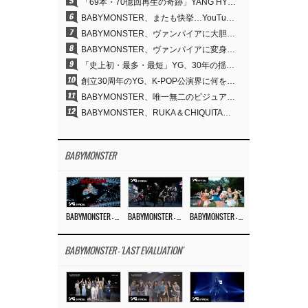
5
「69本・70億回再生の奇跡」YANG HYUN SUK、YGのパフォーマンスビデオを100％自ら手掛けた理由
6
BABYMONSTER、またも快挙…YouTubeワールドワイドトレンドで1位に
7
BABYMONSTER、ヴァンパイアに大胆変身…YouTubeトレンド1位を獲得
8
BABYMONSTER、ヴァンパイアに変身…「MOON」で3か月にわたるプロジェクトを締めくくる
9
「史上初・最多・最短」YG、30年の揺るぎない信念が切り開いたK-POPツアーの新境地
10
創立30周年のYG、K-POP公演界に何を残したのか
11
BABYMONSTER、唯一無二のビジュアルと圧倒的な表現力…『MOON』
12
BABYMONSTER、RUKA＆CHIQUITAの「MOON」ビジュアルを公開…洗練されたカリスマ性・ユニークなビジュアル
BABYMONSTER
BABYMONSTER – ‘MOON’ M/V
BABYMONSTER – ‘MOON’ PERFORMANCE VIDEO
BABYMONSTER – ‘I LIKE IT’ M/V
BABYMONSTER - 'LAST EVALUATION'