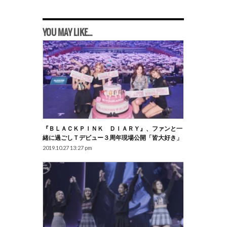
YOU MAY LIKE...
『ＢＬＡＣＫＰＩＮＫ ＤＩＡＲＹ』、ファンと一
緒に過ごしｔデビュー３周年現場公開「皆大好き」
2019.10.27 13:27 pm