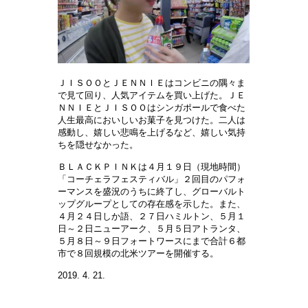
ＪＩＳＯＯとＪＥＮＮＩＥはコンビニの隅々ま
で見て回り、人気アイテムを買い上げた。ＪＥ
ＮＮＩＥとＪＩＳＯＯはシンガポールで食べた
人生最高においしいお菓子を見つけた。二人は
感動し、嬉しい悲鳴を上げるなど、嬉しい気持
ちを隠せなかった。
ＢＬＡＣＫＰＩＮＫは４月１９日（現地時間）
「コーチェラフェスティバル」２回目のパフォ
ーマンスを盛況のうちに終了し、グローバルト
ップグループとしての存在感を示した。また、
４月２４日しか語、２７日ハミルトン、５月１
日～２日ニューアーク、５月５日アトランタ、
５月８日～９日フォートワースにまで合計６都
市で８回規模の北米ツアーを開催する。
2019. 4. 21.