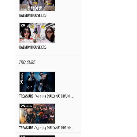
BAEMON HOUSE EP.6
BAEMON HOUSE EP.5
TREASURE
TREASURE – ‘난리나 (NALLY-NA) (HYUNHAYO)’ DANCE PERFORMANCE VIDEO
TREASURE – ‘난리나 (NALLY-NA) (HYUNHAYO)’ M/V