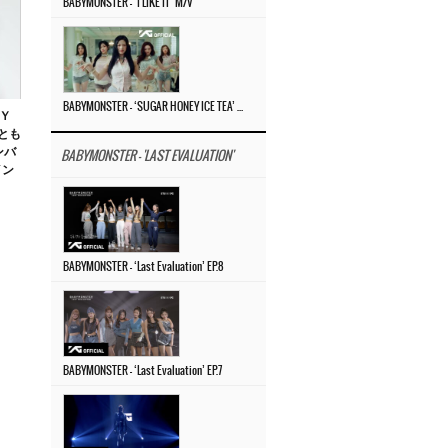
BABYMONSTER – ‘I LIKE IT’ M/V
BABYMONSTER – ‘SUGAR HONEY ICE TEA’ M/V
Ｙ
とも
ンバ
BABYMONSTER - 'LAST EVALUATION'
イン
BABYMONSTER – ‘Last Evaluation’ EP.8
BABYMONSTER – ‘Last Evaluation’ EP.7