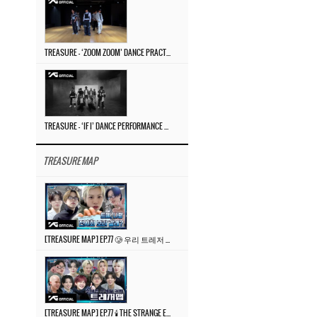
TREASURE – ‘ZOOM ZOOM’ DANCE PRACTICE VIDEO
TREASURE – ‘IF I’ DANCE PERFORMANCE VIDEO
TREASURE MAP
[TREASURE MAP] EP.77 🥲 우리 트레저 겁쟁이 아닙니다 🤚 기묘한 전시회
[TREASURE MAP] EP.77 🕯️ THE STRANGE EXHIBITION 🕰️ TEASER