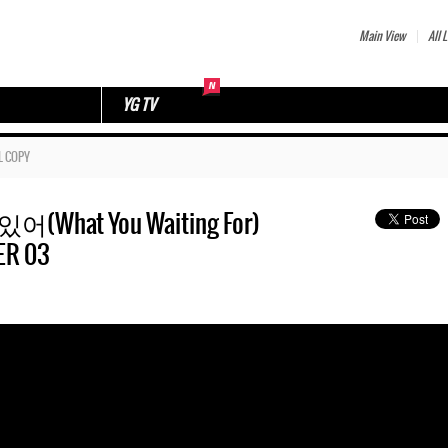
Main View
All L
YG TV
L COPY
어(What You Waiting For)
ER 03