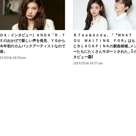
ＤＡ：インタビュー］ＡＮＤＡ「Ｒ．Ｔ
Ｒ.Ｔｅｅ＆Ａｎｄａ、「『ＷＨＡＴ 
Ｅのおかげで新しい声を発見、ＹＧから
ＯＵ ＷＡＩＴＩＮＧ ＦＯＲ』はも
今年初のカムバックアーティストなので
とＢＬＡＣＫＰＩＮＫの新曲候補…メ
張」
ーたちにたくさんサポートされた」[
タビュー⓷]
19.03.06 18:03 pm
2019.03.06 14:57 pm