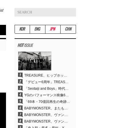
ist
KOR
ENG
JPN
CHN
HOT
ISSUE
TREASURE、ヒップホップ路線への転換が的中…デビュー6周年でさらなる飛躍
「デビュー6周年」TREASURE、圧倒的な実力で証明した「YGの宝」の真価
「Seotaiji and Boys」時代から培ったダンスDNA…YANG HYUN SUK、YGのパフォーマンスビデオ70億回再生の原点
YGのパフォーマンス映像69本が累計70億回再生…YANG HYUN SUKの制作哲学が実を結ぶ
「69本・70億回再生の奇跡」YANG HYUN SUK、YGのパフォーマンスビデオを100％自ら手掛けた理由
BABYMONSTER、またも快挙…YouTubeワールドワイドトレンドで1位に
BABYMONSTER、ヴァンパイアに大胆変身…YouTubeトレンド1位を獲得
BABYMONSTER、ヴァンパイアに変身…「MOON」で3か月にわたるプロジェクトを締めくくる