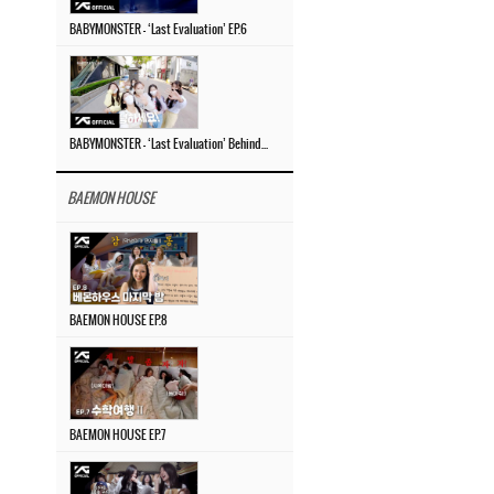
BABYMONSTER – ‘Last Evaluation’ EP.6
BABYMONSTER – ‘Last Evaluation’ Behind The Scenes #4
BAEMON HOUSE
BAEMON HOUSE EP.8
BAEMON HOUSE EP.7