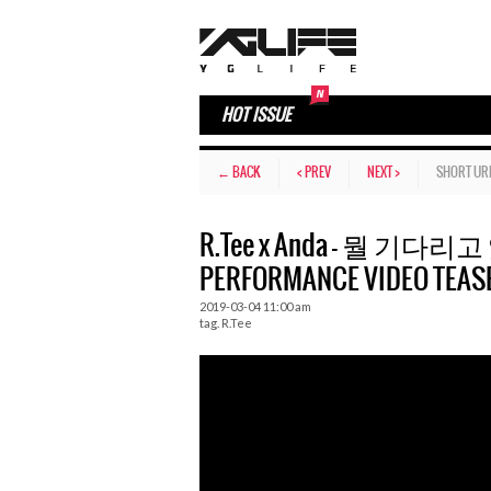
HOT ISSUE
← BACK
< PREV
NEXT >
SHORT UR
R.Tee x Anda – 뭘 기다리고 있
PERFORMANCE VIDEO TEAS
2019-03-04 11:00 am
tag.
R.Tee