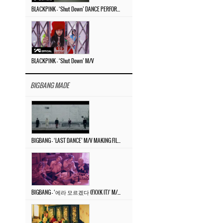
BLACKPINK – ‘Shut Down’ DANCE PERFORMANCE VIDEO
BLACKPINK – ‘Shut Down’ M/V
BIGBANG MADE
BIGBANG – ‘LAST DANCE’ M/V MAKING FILM
BIGBANG – ‘에라 모르겠다 (FXXK IT)’ M/V MAKING FILM