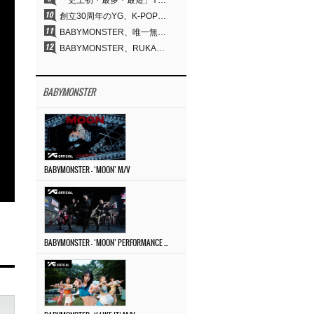
「史上初・最多・最短」YG、30年の揺るぎない信念が切り開いたK-POPツアーの新境地
創立30周年のYG、K-POP公演界に何を残したのか
BABYMONSTER、唯一無二のビジュアルと圧倒的な表現力…『MOON』
BABYMONSTER、RUKA＆CHIQUITAの「MOON」ビジュアルを公開…洗練されたカリスマ性・ユニークなビジュアル
BABYMONSTER
BABYMONSTER – ‘MOON’ M/V
BABYMONSTER – ‘MOON’ PERFORMANCE VIDEO