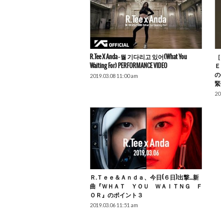
R.Tee X Anda – 뭘 기다리고 있어(What You
［
Waiting For) PERFORMANCE VIDEO
Ｅ
の
2019.03.08 11:00 am
緊
20
Ｒ.Ｔｅｅ＆Ａｎｄａ、今日(６日)出撃…新
曲『ＷＨＡＴ ＹＯＵ ＷＡＩＴＮＧ Ｆ
ＯＲ』のポイント３
2019.03.06 11:51 am