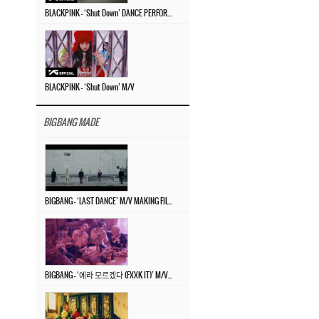
BLACKPINK – ‘Shut Down’ DANCE PERFORMANCE VIDEO
BLACKPINK – ‘Shut Down’ M/V
BIGBANG MADE
BIGBANG – ‘LAST DANCE’ M/V MAKING FILM
BIGBANG – ‘에라 모르겠다 (FXXK IT)’ M/V MAKING FILM