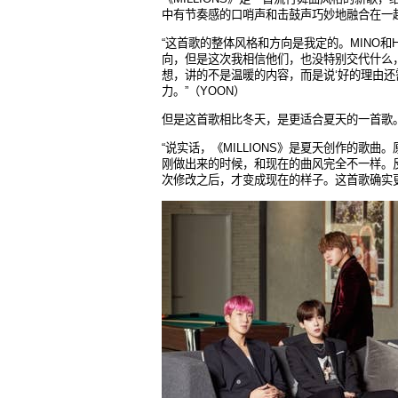
中有节奏感的口哨声和击鼓声巧妙地融合在一
“
这首歌的整体风格和方向是我定的。
MINO
和
向，但是这次我相信他们，也没特别交代什么
想，讲的不是温暖的内容，而是说
‘
好的理由
还
力。
”
（
YOON
）
但是
这首歌相比冬天，是更适合夏天的一首歌
“
说实话，《
MILLIONS
》是夏天
创作的歌曲。
刚做出来的时候，和现在的曲风完全不一样。
次修改之后，才变成现在的样子。这首歌确实