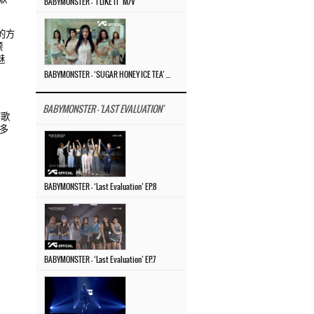
BABYMONSTER – ‘I LIKE IT’ M/V
的方
预
魅
BABYMONSTER – ‘SUGAR HONEY ICE TEA’ M/V
BABYMONSTER - 'LAST EVALUATION'
首歌
多
）
BABYMONSTER – ‘Last Evaluation’ EP.8
BABYMONSTER – ‘Last Evaluation’ EP.7