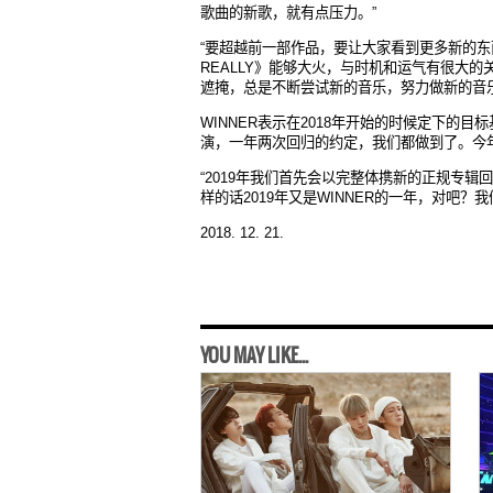
歌曲的新歌，就有点压力。
”
“
要超越前一部作品，要
让大家看到更多新的东
REALLY
》能
够大火，与
时机和运气有很大的
遮掩，总是不断尝试新的音乐，努力做新的音
WINNER
表示在
2018
年
开始的
时候定下的目标
演，一年两次回归的约定，我们都做到了。今
“2019
年我
们首先会以完整体携新的正规专辑回
样的话
2019
年又是
WINNER
的一年，
对吧？我
2018. 12. 21.
YOU MAY LIKE...