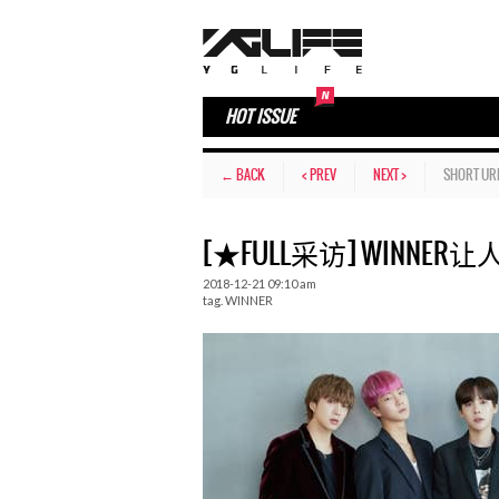
HOT ISSUE
← BACK
< PREV
NEXT >
SHORT UR
[★FULL采访] WINNE
2018-12-21 09:10 am
tag.
WINNER