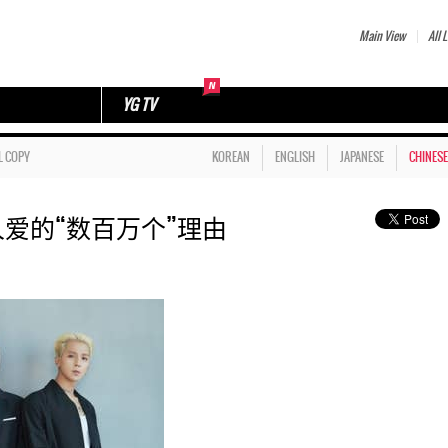
Main View
All L
YG TV
L COPY
KOREAN
ENGLISH
JAPANESE
CHINESE
R让人爱的“数百万个”理由