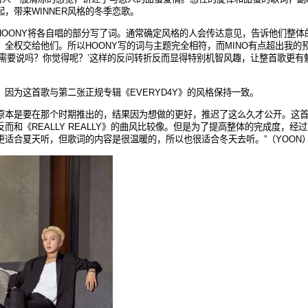
起，带来
WINNER
风格的冬季恋歌。
HOONY
将各自唱的部分写了
词。通常确定风格的人会传达意见，告诉他们整体
，全权交给他们。所以
HOONY
写的
词与主题完全相符，而
MINO
有点超出我的
需要说吗？你觉得呢？
’
这样的反问转折反而显得特别机智风趣，让整首歌更有
。因为这首歌与第二张正规专辑《
EVERYD4Y
》的
风格保持一致。
原本是要在那个时期推出的，结果因为想做的更好，推迟了这么久才公开。这
反而和《
REALLY REALLY
》的曲
风比较像。但是为了提高整体的完成度，经过
更适合夏天听，但歌词的内容是很温暖的，所以也很适合冬天去听。
”
（
YOON