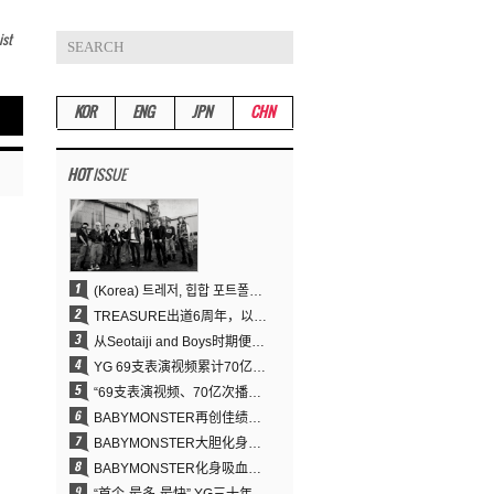
ist
KOR
ENG
JPN
CHN
HOT
ISSUE
(Korea) 트레저, 힙합 포트폴리오 승부수 통했다…데뷔 6주년 새 도약
TREASURE出道6周年，以压倒性实力证明“YG之宝”的真正价值
从Seotaiji and Boys时期便拥有的舞蹈DNA……YANG HYUN SUK开创YG Performance Video 70亿播放神话
YG 69支表演视频累计70亿次播放……YANG HYUN SUK制作理念奏效
“69支表演视频、70亿次播放的奇迹” YANG HYUN SUK为何100%亲自打造YG表演视频
BABYMONSTER再创佳绩……直登YouTube全球趋势榜第一名
BABYMONSTER大胆化身吸血鬼，直冲YouTube全球趋势榜第一
BABYMONSTER化身吸血鬼……《MOON》为三个月企划收官