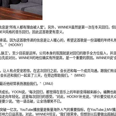
信息是
“
所有人都有理由被人
爱
”
。
另外，
WINNER
虽然是第一次在冬天回
归，但
NER
风格的音乐回归，因此这首歌更有意义。
承诺。因为这首歌传递的信息是让人暖心的，希望这首歌是一份温暖的年终礼
的。
”
（
HOONY
）
人脉王
”
。至少目前是
这样。公司本身的氛围就是对回归的歌手全方位投入，并
与先前对比，
WINNER
的地位
确
实有所提高，是一个重要的原因。
WINNER
说
“
，让人有点受宠若惊。在这次回归之前，会长还和每一个成员沟通。跟我们有
，会长还和我们一起呆了三天，在旁边帮助我们。
”
（
MINO
）
最近他经常表扬激励我们。
”
（
JINU
）
所成长。
YOON
说，
“
每次回
归，都觉得在音乐上的年龄变得越来越小。编舞也
益走向年轻化。这是每次回归的感受。
”
对此，
HOONY
补充说，
“
评价要交给大
是要少说。
”
他一
语击破，让全场爆笑不已。
突破一
亿次。
YouTube
播放量是衡量海外人
气的重要指
标，在
YouTube
上
MV
播
影响力日益高
涨。对此，
WINNER
坦言，
“
我
们很荣幸，但想到以后要做出超越