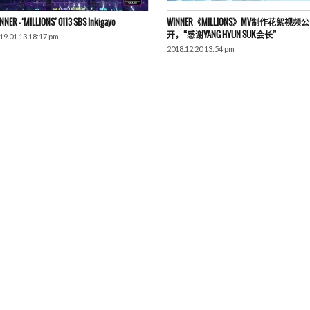
NNER – ‘MILLIONS’ 0113 SBS Inkigayo
WINNER《MILLIONS》MV制作花絮视频公
开，“感谢YANG HYUN SUK会长”
19.01.13 18:17 pm
2018.12.20 13:54 pm