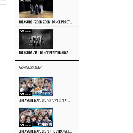
TREASURE – ‘ZOOM ZOOM’ DANCE PRACTICE VIDEO
TREASURE – ‘IF I’ DANCE PERFORMANCE VIDEO
TREASURE MAP
[TREASURE MAP] EP.77 🥲 우리 트레저 겁쟁이 아닙니다 🤚 기묘한 전시회
[TREASURE MAP] EP.77 🕯️ THE STRANGE EXHIBITION 🕰️ TEASER