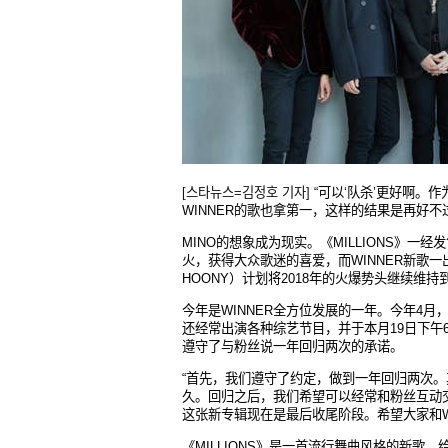
[스타뉴스=김정호 기자]
“
可以
‘
队杀
’
更好
啊。作
WINNER
的歌也拿第一，
这样的结果是再好不
MINO
的想象成
为现实。《
MILLIONS
》一
经发
火，
获得大众歌迷的喜爱，而
WINNER
新歌一
HOONY
）
计划将
2018
年的火爆
势头继续维持
今年是
WINNER
全方位
发展的一年。今年
4
月
还经常出演各种综艺节目，并于本月
19
日下午
遵守了与粉丝说一年回归两次的承诺。
“
首先，我
们遵守了约定，做到一年回归两次。
久。回归之后，我们希望可以经常和粉丝互动
这张新专辑现在是最后收尾阶段。希望大家和
《
MILLIONS
》是一首流行舞曲
风格的新歌，