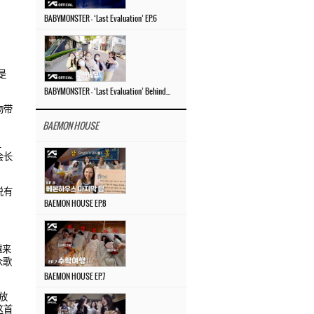
BABYMONSTER – ‘Last Evaluation’ EP.6
是
BABYMONSTER – ‘Last Evaluation’ Behind The Scenes #4
物带
BAEMON HOUSE
且
会
长
说有
BAEMON HOUSE EP.8
越来
众歌
BAEMON HOUSE EP.7
放
这首