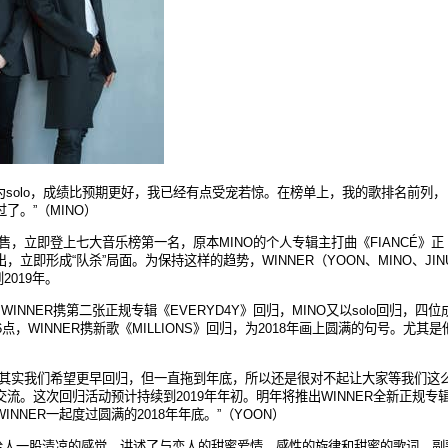
为
solo
，成
绩比预期更好，我已经有点受宠若惊。在榜单上，我的歌排名前列，
过了。
”
（
MINO
）
售，立即登上七大音乐榜第一名，原本
MINO
的
个人
专辑主打曲《
FIANCÉ
》正
出，立
即形成
“
队杀
”
局面。
为保持这样的趋势，
WINNER
（
YOON
、
MINO
、
JIN
到
2019
年。
，
WINNER
携第二
张正规专辑《
EVERYD4Y
》回
归，
MINO
又以
solo
回
归，四位
6
点，
WINNER
携新歌《
MILLIONS
》回
归，为
2018
年
画上
圆满的句号。尤其是
其实我们希望更早回归，但一直拖到年底，所以还是很对不起让大家等我们这
交流。这次回归活动预计持续到
2019
年年初。明年
将推出
WINNER
全新正
规专
WINNER
一起度
过圆满的
2018
年年底。
”
（
YOON
）
给人一股清凉的感觉，讲述了与恋人的甜蜜爱情。感性的旋律和甜蜜的歌词，副