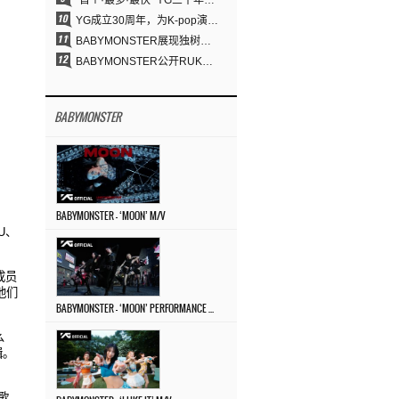
“首个·最多·最快” YG三十年坚守铸就K-pop巡演新格局
YG成立30周年，为K-pop演出界留下了什么？
BABYMONSTER展现独树一帜的视觉魅力与超强驾驭力……《MOON》
BABYMONSTER公开RUKA、CHIQUITA《MOON》视觉照 展现克制魅力与独特视觉风格
BABYMONSTER
BABYMONSTER – ‘MOON’ M/V
U
、
成员
他们
BABYMONSTER – ‘MOON’ PERFORMANCE VIDEO
么
辑。
歌