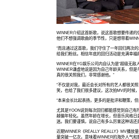
WINNER
介
绍这首新歌，说这首歌想要传递的
他们不想强调歌曲的季节性，只是想带着
WIN
“
而且通
过这首歌，我们守住了一年回归两次的
给我们粉丝。相信年底的回归活动是充满幸福
WINNER
在
YG
娱乐公司内自认为是
“
超
级无敌
WINNER
谦虚地说是因为自己年龄关系，但是
真的很关照我们，非常感谢他。
”
“
不
仅是对我，最近会长对所有的艺人都很关照
笑，也给了我们很多建议，这次拍
MV
的
时候
“
本
来会
长比起表扬，更多的是批评和鞭策，但
尤其是
YOON
说到每次回归都能感觉到自己有
越偏年轻化。虽然年龄在增长，但音乐风格日
迷。我们要谨慎，说自己有多么厉害这种话还
近期
WINNER
《
REALLY REALLY
》
MV
播放量
量突破一
亿次，意味着
WINNER
的海外人
气和