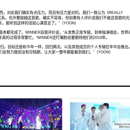
西，对此我们确实有点压力。而且有压力是对的。我们一致认为《
REALLY
关系。也许要超越这首歌，确实不容易，但如果有人评价说我们不被这首歌的光
乐，能听到这样的话就心满意足了。
”
（
YOON
）
基本都完成了。
WINNER
自我
评价说，
“
从
发售正规专辑，到单独演唱会，世界
年真的过得非常繁忙。
”WINNER
还叮嘱粉丝要期待他们的
2019
年。
归。目标还是和今年一样，回归两次。以及其他成员的个人专辑在年中会推出
们会努力做到没有空档期，让大家一整年都能看到我们。
”
（
YOON
）