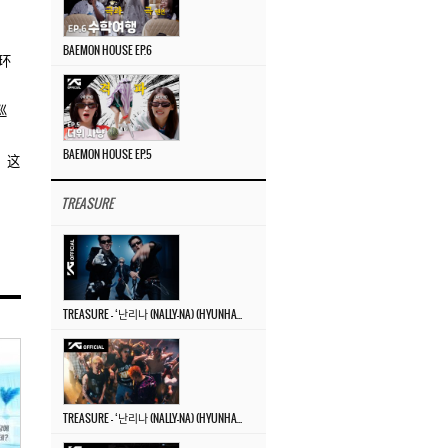
BAEMON HOUSE EP.6
环
巡
BAEMON HOUSE EP.5
。这
TREASURE
TREASURE – ‘난리나 (NALLY-NA) (HYUNHAYO)’ DANCE PERFORMANCE VIDEO
TREASURE – ‘난리나 (NALLY-NA) (HYUNHAYO)’ M/V