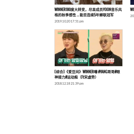
WINNER180度大转变，尽显成员YOON音乐风
WI
格的秋季感性→能否连续5年蝉联冠军
20
2019.10.20 17:51 pm
[综合]《爱豆间》WINNER曝 #YANG哥哥#眼
神接力#运动痴（ft宋虚势）
2018.12.18 21:39 pm