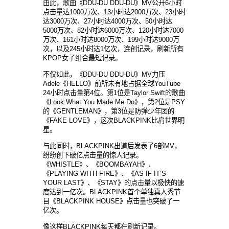
由此，歌曲《DDU-DU DDU-DU》MV公开6小时
点击量达1000万次、13小时达2000万次、23小时
达3000万次、27小时达4000万次、50小时达
5000万次、82小时达6000万次、120小时达7000
万次、161小时达8000万次、199小时达9000万
次，以及245小时达1亿次，连创记录，刷新所有
KPOP女子组合最短记录。
不仅如此，《DDU-DU DDU-DU》MV力压
Adele《HELLO》前所未有地占据全球YouTube
24小时点击量第4位。第1位是Taylor Swift的歌曲
《Look What You Made Me Do》，第2位是PSY
的《GENTLEMAN》，第3位是防弹少年团的
《FAKE LOVE》，这次BLACKPINK比肩世界明
星。
与此同时，BLACKPINK出道后发表了6部MV，
纷纷创下破亿点击量的惊人记录。
《WHISTLE》、《BOOMBAYAH》、
《PLAYING WITH FIRE》、《AS IF IT’S
YOUR LAST》、《STAY》的点击量以极快的速
度达到一亿次。BLACKPINK首个单独真人秀节
目《BLACKPINK HOUSE》点击量也突破了一
亿次。
像这样BLACKPINK每天都在刷新记录。