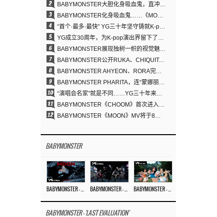
2
BABYMONSTER大胆化身吸血鬼，直冲YouTube全球趋势榜第一
3
BABYMONSTER化身吸血鬼……《MOON》为三个月企划收官
4
“首个·最多·最快” YG三十年坚守铸就K-pop巡演新格局
5
YG成立30周年，为K-pop演出界留下了什么？
6
BABYMONSTER展现独树一帜的视觉魅力与超强驾驭力……《MOON》
7
BABYMONSTER公开RUKA、CHIQUITA《MOON》视觉照 展现克制魅力与独特视觉风格
8
BABYMONSTER AHYEON、RORA完美驾驭暗黑概念……《MOON》视觉照公开
9
BABYMONSTER PHARITA，连“蒙娜丽莎眉”也完美驾驭……与ASA散发强烈气场
10
“演唱会名家”就是不同……YG三十年来积累的“体验式音乐”之力
11
BABYMONSTER《CHOOM》首次进入美国Mediabase“Top 40”电台榜 位列第35
12
BABYMONSTER《MOON》MV将于8月3日公开 震撼预告海报引发期待
BABYMONSTER
BABYMONSTER – ‘MOON’ M/V
BABYMONSTER – ‘MOON’ PERFORMANCE VIDEO
BABYMONSTER – ‘I LIKE IT’ M/V
BABYMONSTER - 'LAST EVALUATION'