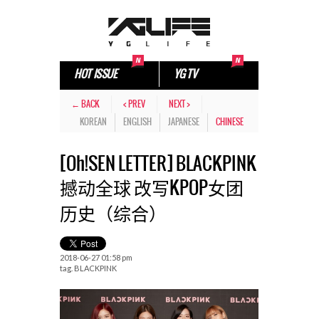
HOT ISSUE
YG TV
← BACK
< PREV
NEXT >
KOREAN
ENGLISH
JAPANESE
CHINESE
[Oh!SEN LETTER] BLACKPINK
撼动全球 改写KPOP女团
历史（综合）
2018-06-27 01:58 pm
tag.
BLACKPINK