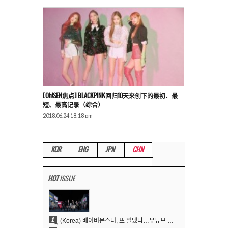
[Oh!SEN焦点] BLACKPINK回归10天来创下的最初、最
短、最高记录（综合）
2018.06.24 18:18 pm
KOR
ENG
JPN
CHN
HOT
ISSUE
1
(Korea) 베이비몬스터, 또 일냈다…유튜브 월드와이드 1위