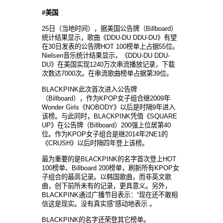
#
美国
25日（当地时间），据美国公告牌（Billboard）
统计结果显示，歌曲《DDU-DU DDU-DU》有望
在30日发表的公告牌HOT 100榜单上占据55位。
Nielsen音乐统计结果显示，《DDU-DU DDU-
DU》在美国实现1240万次串流播放记录，下载
次数达7000次。在串流歌曲榜单占据第39位。
BLACKPINK此次首次进入公告牌
（Billboard），作为KPOP女子组合继2009年
Wonder Girls《NOBODY》以后是时隔9年进入
该榜。与此同时，BLACKPINK凭借《SQUARE
UP》在公告牌（Billboard）200强上位居第40
位。作为KPOP女子组合是继2014年2NE1的
《CRUSH》以后时隔四年登上该榜。
最为重要的是BLACKPINK的名字首次登上HOT
100榜单、Billboard 200榜单，刷新所有KPOP女
子组合的最高记录。以韩国歌曲，而非英文歌
曲，创下前所未有的记录，更具意义。另外，
BLACKPINK通过广播节目表示：“现在还不敢相
信这是现实。没有真实感”感动地表示 。
BLACKPINK的名字还荣登其它榜单。