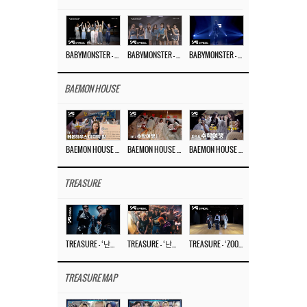
BABYMONSTER – ‘Last Evaluation’ EP.8
BABYMONSTER – ‘Last Evaluation’ EP.7
BABYMONSTER – ‘Last Evaluation’ EP.6
BAEMON HOUSE
BAEMON HOUSE EP.8
BAEMON HOUSE EP.7
BAEMON HOUSE EP.6
TREASURE
TREASURE – ‘난리나 (NALLY-NA) (HYUNHAYO)’ DANCE PERFORMANCE VIDEO
TREASURE – ‘난리나 (NALLY-NA) (HYUNHAYO)’ M/V
TREASURE – ‘ZOOM ZOOM’ DANCE PRACTICE VIDEO
TREASURE MAP