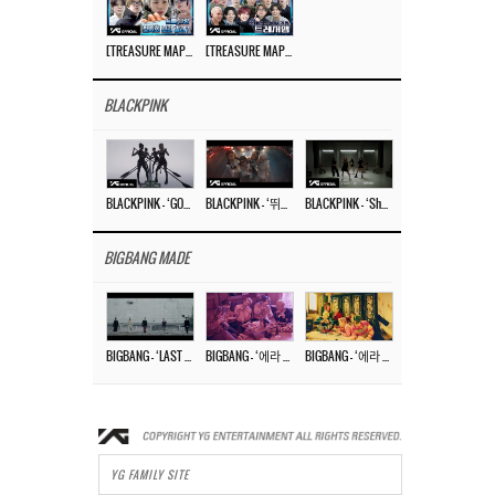
[TREASURE MAP] EP.77 🥲 우리 트레저 겁쟁이 아닙니다 🤚 기묘한 전시회
[TREASURE MAP] EP.77 🕯️ THE STRANGE EXHIBITION 🕰️ TEASER
BLACKPINK
BLACKPINK – ‘GO’ M/V
BLACKPINK – ‘뛰어(JUMP)’ M/V
BLACKPINK – ‘Shut Down’ DANCE PERFORMANCE VIDEO
BIGBANG MADE
BIGBANG – ‘LAST DANCE’ M/V MAKING FILM
BIGBANG – ‘에라 모르겠다 (FXXK IT)’ M/V MAKING FILM
BIGBANG – ‘에라 모르겠다(FXXK IT)’ M/V
YG FAMILY SITE