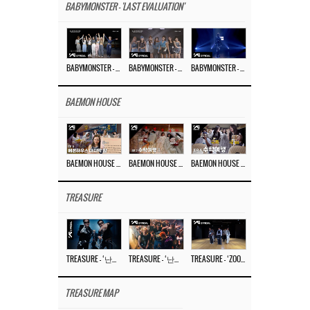
BABYMONSTER - 'LAST EVALUATION'
BABYMONSTER – ‘Last Evaluation’ EP.8
BABYMONSTER – ‘Last Evaluation’ EP.7
BABYMONSTER – ‘Last Evaluation’ EP.6
BAEMON HOUSE
BAEMON HOUSE EP.8
BAEMON HOUSE EP.7
BAEMON HOUSE EP.6
TREASURE
TREASURE – ‘난리나 (NALLY-NA) (HYUNHAYO)’ DANCE PERFORMANCE VIDEO
TREASURE – ‘난리나 (NALLY-NA) (HYUNHAYO)’ M/V
TREASURE – ‘ZOOM ZOOM’ DANCE PRACTICE VIDEO
TREASURE MAP