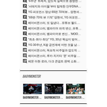
1
‘6주년’ 트레저, 압도적 실력으로 증명한 ‘YG의 보물’ 진가
2
‘서태지와 아이들’부터 탑재한 안무DNA…양현석, YG 퍼포먼스 비디오 70억 뷰 신화의 시작
3
YG 퍼포먼스 영상 69편 70억뷰…양현석 제작 철학 통했다
4
“69편·70억 뷰 기적” 양현석, YG 퍼포먼스 비디오 100% 직접 만든 이유
5
베이비몬스터, 또 일냈다…유튜브 월드와이드 1위
6
베이비몬스터, 뱀파이어 파격 변신..유튜브 트렌딩 1위 직행
7
베이비몬스터, 뱀파이어로 변신…‘MOON’으로 찍은 3개월 프로젝트
8
“최초·최다·최단” YG, 30년 뚝심이 빚어낸 K팝 투어의 새 지평
9
YG 30주년, K팝 공연계에 어떤 것을 남겼나
10
베이비몬스터, 독보적 비주얼과 압도적 소화력..’MOON’
11
베이비몬스터, 루카·치키타 ‘문’ 비주얼 공개…절제된 카리스마·유니크 비주얼
12
베몬 아현·로라, 다크 콘셉트 완벽 소화…’문’ 비주얼 포토 공개
BABYMONSTER
BABYMONSTER – ‘MOON’ M/V
BABYMONSTER – ‘MOON’ PERFORMANCE VIDEO
BABYMONSTER – ‘I LIKE IT’ M/V