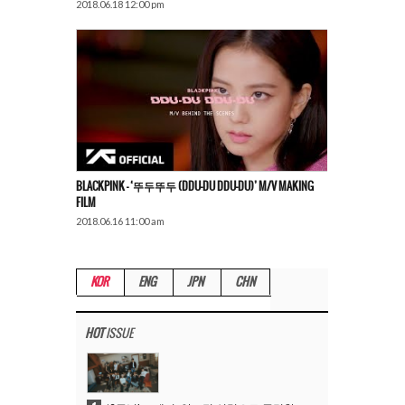
2018.06.18 12:00 pm
BLACKPINK – ‘뚜두뚜두 (DDU-DU DDU-DU)’ M/V MAKING
FILM
2018.06.16 11:00 am
KOR
ENG
JPN
CHN
HOT
ISSUE