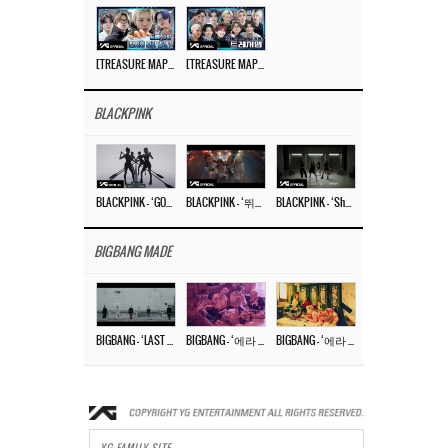
[TREASURE MAP] EP.77 🥲 우리 트레저 겁쟁이 아닙니다 🤚 기묘한 전시회
[TREASURE MAP] EP.77 🕯️ THE STRANGE EXHIBITION 🕰️ TEASER
BLACKPINK
BLACKPINK – ‘GO’ M/V
BLACKPINK – ‘뛰어(JUMP)’ M/V
BLACKPINK – ‘Shut Down’ DANCE PERFORMANCE VIDEO
BIGBANG MADE
BIGBANG – ‘LAST DANCE’ M/V MAKING FILM
BIGBANG – ‘에라 모르겠다 (FXXK IT)’ M/V MAKING FILM
BIGBANG – ‘에라 모르겠다(FXXK IT)’ M/V