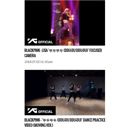
BLACKPINK – LISA ‘뚜두뚜두 (DDU-DU DDU-DU)’ FOCUSED
CAMERA
2018.07.03 16:30 pm
BLACKPINK – ‘뚜두뚜두 (DDU-DU DDU-DU)’ DANCE PRACTICE
VIDEO (MOVING VER.)