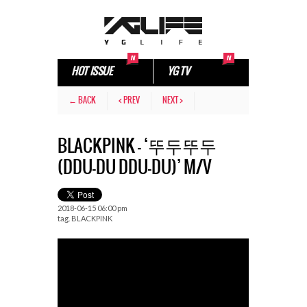
HOT ISSUE
YG TV
← BACK
< PREV
NEXT >
BLACKPINK – ‘뚜두뚜두
(DDU-DU DDU-DU)’ M/V
2018-06-15 06:00 pm
tag.
BLACKPINK