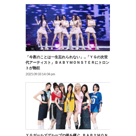
「今夜のことは一生忘れられない」…「ＹＧの次世
代アーティスト」ＢＡＢＹＭＯＮＳＴＥＲにトロン
トが熱狂
2025.09.03 14:04 pm
ＹＧガールズグループの後を継ぐ…ＢＡＢＹＭＯＮ