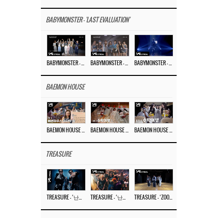
BABYMONSTER - 'LAST EVALUATION'
BABYMONSTER – ‘Last Evaluation’ EP.8
BABYMONSTER – ‘Last Evaluation’ EP.7
BABYMONSTER – ‘Last Evaluation’ EP.6
BAEMON HOUSE
BAEMON HOUSE EP.8
BAEMON HOUSE EP.7
BAEMON HOUSE EP.6
TREASURE
TREASURE – ‘난리나 (NALLY-NA) (HYUNHAYO)’ DANCE PERFORMANCE VIDEO
TREASURE – ‘난리나 (NALLY-NA) (HYUNHAYO)’ M/V
TREASURE – ‘ZOOM ZOOM’ DANCE PRACTICE VIDEO