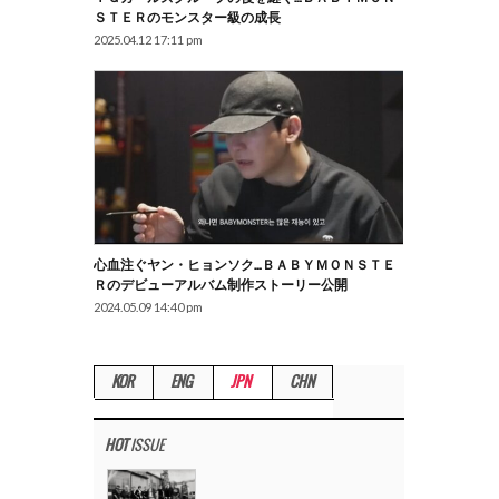
ＳＴＥＲのモンスター級の成長
2025.04.12 17:11 pm
心血注ぐヤン・ヒョンソク…ＢＡＢＹＭＯＮＳＴＥ
Ｒのデビューアルバム制作ストーリー公開
2024.05.09 14:40 pm
KOR
ENG
JPN
CHN
HOT
ISSUE