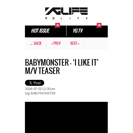
HOT ISSUE
YG TV
← BACK
< PREV
NEXT >
BABYMONSTER – ‘I LIKE IT’
M/V TEASER
2026-07-02 12:00 am
tag.
BABYMONSTER