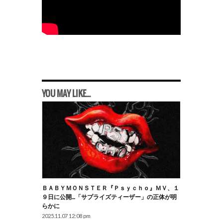
YOU MAY LIKE...
ＢＡＢＹＭＯＮＳＴＥＲ『Ｐｓｙｃｈｏ』ＭＶ、１
９日に公開…「サプライズティーザー」の正体が明
らかに
2025.11.07 12:08 pm