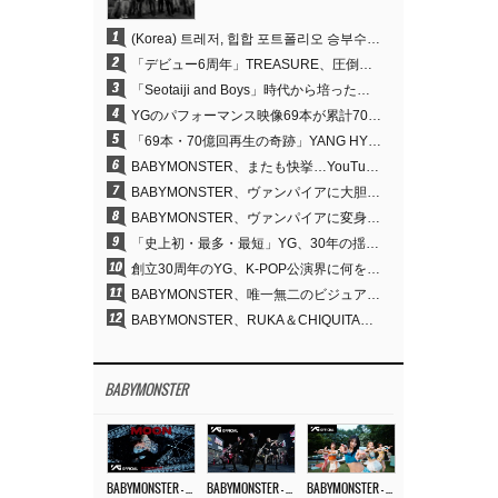
1
(Korea) 트레저, 힙합 포트폴리오 승부수 통했다…데뷔 6주년 새 도약
2
「デビュー6周年」TREASURE、圧倒的な実力で証明した「YGの宝」の真価
3
「Seotaiji and Boys」時代から培ったダンスDNA…YANG HYUN SUK、YGのパフォーマンスビデオ70億回再生の原点
4
YGのパフォーマンス映像69本が累計70億回再生…YANG HYUN SUKの制作哲学が実を結ぶ
5
「69本・70億回再生の奇跡」YANG HYUN SUK、YGのパフォーマンスビデオを100％自ら手掛けた理由
6
BABYMONSTER、またも快挙…YouTubeワールドワイドトレンドで1位に
7
BABYMONSTER、ヴァンパイアに大胆変身…YouTubeトレンド1位を獲得
8
BABYMONSTER、ヴァンパイアに変身…「MOON」で3か月にわたるプロジェクトを締めくくる
9
「史上初・最多・最短」YG、30年の揺るぎない信念が切り開いたK-POPツアーの新境地
10
創立30周年のYG、K-POP公演界に何を残したのか
11
BABYMONSTER、唯一無二のビジュアルと圧倒的な表現力…『MOON』
12
BABYMONSTER、RUKA＆CHIQUITAの「MOON」ビジュアルを公開…洗練されたカリスマ性・ユニークなビジュアル
BABYMONSTER
BABYMONSTER – ‘MOON’ M/V
BABYMONSTER – ‘MOON’ PERFORMANCE VIDEO
BABYMONSTER – ‘I LIKE IT’ M/V