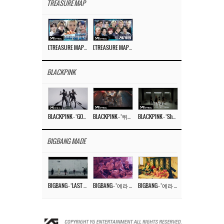
TREASURE MAP
[TREASURE MAP] EP.77 🥲 우리 트레저 겁쟁이 아닙니다 🤚 기묘한 전시회
[TREASURE MAP] EP.77 🕯️ THE STRANGE EXHIBITION 🕰️ TEASER
BLACKPINK
BLACKPINK – ‘GO’ M/V
BLACKPINK – ‘뛰어(JUMP)’ M/V
BLACKPINK – ‘Shut Down’ DANCE PERFORMANCE VIDEO
BIGBANG MADE
BIGBANG – ‘LAST DANCE’ M/V MAKING FILM
BIGBANG – ‘에라 모르겠다 (FXXK IT)’ M/V MAKING FILM
BIGBANG – ‘에라 모르겠다(FXXK IT)’ M/V