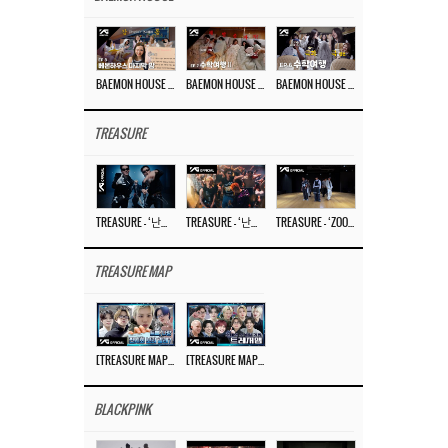
BAEMON HOUSE EP.8
BAEMON HOUSE EP.7
BAEMON HOUSE EP.6
TREASURE
TREASURE – ‘난리나 (NALLY-NA) (HYUNHAYO)’ DANCE PERFORMANCE VIDEO
TREASURE – ‘난리나 (NALLY-NA) (HYUNHAYO)’ M/V
TREASURE – ‘ZOOM ZOOM’ DANCE PRACTICE VIDEO
TREASURE MAP
[TREASURE MAP] EP.77 🥲 우리 트레저 겁쟁이 아닙니다 🤚 기묘한 전시회
[TREASURE MAP] EP.77 🕯️ THE STRANGE EXHIBITION 🕰️ TEASER
BLACKPINK