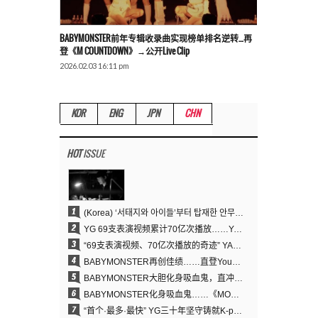
BABYMONSTER前年专辑收录曲实现榜单排名逆转…再
登《M COUNTDOWN》→公开Live Clip
2026.02.03 16:11 pm
KOR
ENG
JPN
CHN
HOT
ISSUE
1
(Korea) ‘서태지와 아이들’부터 탑재한 안무DNA…양현석, YG 퍼포먼스 비디오 70억 뷰 신화의 시작
2
YG 69支表演视频累计70亿次播放……YANG HYUN SUK制作理念奏效
3
“69支表演视频、70亿次播放的奇迹” YANG HYUN SUK为何100%亲自打造YG表演视频
4
BABYMONSTER再创佳绩……直登YouTube全球趋势榜第一名
5
BABYMONSTER大胆化身吸血鬼，直冲YouTube全球趋势榜第一
6
BABYMONSTER化身吸血鬼……《MOON》为三个月企划收官
7
“首个·最多·最快” YG三十年坚守铸就K-pop巡演新格局