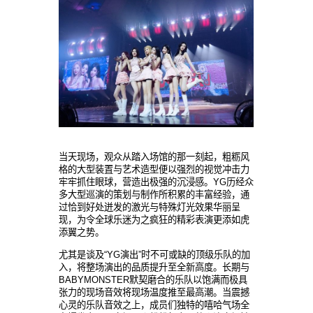
当
天
现场
，
观众从
踏入
场馆
的那一刻起，粗
粝风
格的大型装置
与
艺术
造型便以强烈的
视觉
冲
击
力
牢牢
抓
住眼球，
营
造出
极
强的沉浸感。
YG
历经众
多大型巡演的策
划与
制作所
积
累的丰富
经验
，通
过
恰到好
处
迸
发
的激光
与
特殊灯光效果
华丽
呈
现
，
为
令全球
乐
迷
为
之
疯
狂的精彩表演更添如虎
添翼之
势
。
尤其是
谈
及
“YG演出”
时
不可或缺的
顶级乐队
的加
入，
将
整
场
演出的品
质
提升至全新高度。
长
期
与
BABYMONSTER默契磨合的
乐队
以
饱满
而
极
具
张
力的
现场
音效
将
现场温
度推至
最
高潮。
当
震撼
心
灵
的
乐队
音效之上，成
员
们独
特
的嘻
哈
气
场
全