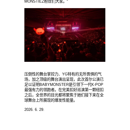
MONSTIEZ粉
丝们
大家。
“
压
倒性的舞台掌控力、
YG特有的无所畏
惧
的
气
场
，加之
顶级
的舞台演出呈
现
，
此次首尔公演
已
足以
证
明
BABYMONSTER是引
领
下一代
K-POP
最强有力的
领跑
者。在完美扣好巡演第一
颗纽
扣
之后，全世界的目光都
将
聚焦于
她们
接下
来
在全
球舞台上所展
现
的爆
发
性能量。
2026. 6. 29.