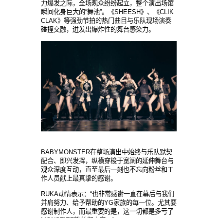
力爆
发
之
际
，全
场观众纷纷
起立，整
个
演出
场馆
瞬
间
化身巨大的
“舞池”。《SHEESH》、《CLIK
CLAK》等强
劲节
拍的
热门
曲目
与
乐队现场
演奏
碰
撞交融，迸
发
出爆炸性的舞台感染力。
BABYMONSTER在整
场
演出中始
终与乐队
默契
配合、即
兴发挥
，
纵横
穿梭于
宽阔
的延伸舞台
与
观众
深度互
动
，直至最后一刻也不忘向粉
丝
和工
作人
员献
上最
真
挚
的感
谢
。
RUKA
动
情表示：
“也非常感
谢
一直在
幕后
与
我
们
并
肩努力、
给
予
帮
助的
YG家族的每一位。尤其要
感
谢
制作人，而最重要的是，
这
一切都是多亏了