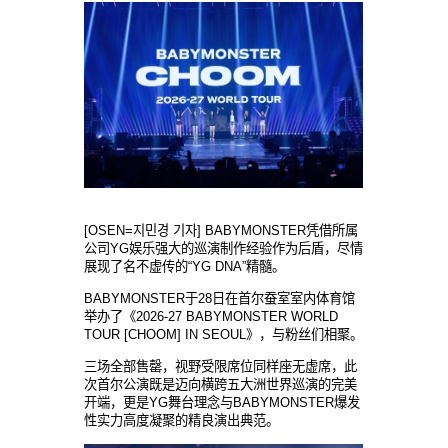
[OSEN=지민경 기자] BABYMONSTER凭借所
属
公司
YG
娱乐
强大的巡演制作
经验
作
为
后盾，
尽
情
展
现
了名不
虚传
的
“YG DNA”精髓。
BABYMONSTER于28日
在首尔蚕室
室
内
体育
馆
举办
了《
2026-27 BABYMONSTER WORLD
TOUR [CHOOM] IN SEOUL》，
与
粉
丝们
相聚。
三
场
全部售罄，
视
野受限席位同
样
座无
虚
席，
此
次首尔公演
既
是
迈
向
横
跨五大洲世界巡演的完美
开
端，更是
YG舞台理念
与
BABYMONSTER爆
发
性
实
力
高度凝聚的精良演出典范。