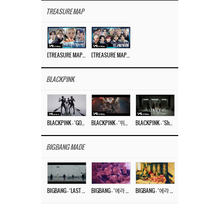
TREASURE MAP
[TREASURE MAP] EP.77 🥲 우리 트레저 겁쟁이 아닙니다 🤚 기묘한 전시회
[TREASURE MAP] EP.77 🕯️ THE STRANGE EXHIBITION 🕰️ TEASER
BLACKPINK
BLACKPINK – ‘GO’ M/V
BLACKPINK – ‘뛰어(JUMP)’ M/V
BLACKPINK – ‘Shut Down’ DANCE PERFORMANCE VIDEO
BIGBANG MADE
BIGBANG – ‘LAST DANCE’ M/V MAKING FILM
BIGBANG – ‘에라 모르겠다 (FXXK IT)’ M/V MAKING FILM
BIGBANG – ‘에라 모르겠다(FXXK IT)’ M/V