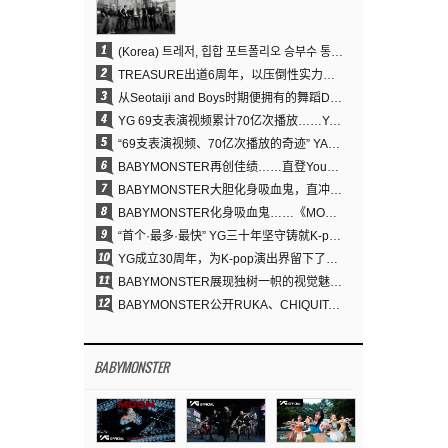
1
(Korea) 트레저, 힙합 포트폴리오 승부수 통했다…데뷔 6주년 새 도약
2
TREASURE出道6周年，以压倒性实力证明“YG之宝”的真正价值
3
从Seotaiji and Boys时期便拥有的舞蹈DNA……YANG HYUN SUK开创YG Performance Video 70亿播放神话
4
YG 69支表演视频累计70亿次播放……YANG HYUN SUK制作理念奏效
5
“69支表演视频、70亿次播放的奇迹” YANG HYUN SUK为何100%亲自打造YG表演视频
6
BABYMONSTER再创佳绩……直登YouTube全球趋势榜第一名
7
BABYMONSTER大胆化身吸血鬼，直冲YouTube全球趋势榜第一
8
BABYMONSTER化身吸血鬼……《MOON》为三个月企划收官
9
“首个·最多·最快” YG三十年坚守铸就K-pop巡演新格局
10
YG成立30周年，为K-pop演出界留下了什么？
11
BABYMONSTER展现独树一帜的视觉魅力与超强驾驭力……《MOON》
12
BABYMONSTER公开RUKA、CHIQUITA《MOON》视觉照 展现克制魅力与独特视觉风格
BABYMONSTER