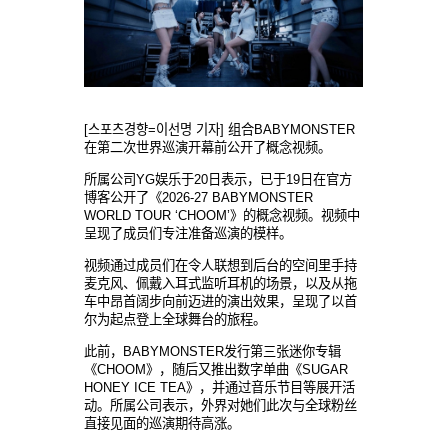
[스포츠경향=이선명 기자]
组
合
BABYMONSTER
在第二次世界巡演
开
幕前公
开
了
概
念
视频
。
所
属
公司
YG
娱乐
于
20日表示，已于19日在官方
博客公
开
了《
2026-27 BABYMONSTER
WORLD TOUR ‘CHOOM’》的
概
念
视频
。
视频
中
呈
现
了成
员们专
注准
备
巡演的模
样
。
视频
通
过
成
员们
在令人
联
想到后台的空
间
里手持
麦
克
风
、佩戴入耳式
监
听耳机的
场
景，以及
从
拖
车
中
昂
首
阔
步向前
迈进
的演出效果，呈
现
了以首
尔
为
起点登上全球舞台的旅程。
此前，BABYMONSTER
发
行第三
张
迷
你专辑
《
CHOOM》，
随
后又推出
数
字
单
曲《
SUGAR
HONEY ICE TEA》，
并
通
过
音
乐节
目等展
开
活
动
。
所
属
公司表示，外界
对
她们
此次
与
全球粉
丝
直接
见
面的巡演期待高
涨
。