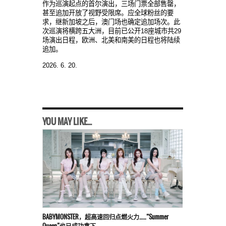
作
为
巡演起点的首尔演出，三
场门
票全部售罄，
甚至追加
开
放了
视
野受限席。
应
全球粉
丝
的要
求，
继
新加坡之后，澳
门
场
也确定追加
场
次。此
次巡演
将
横
跨五大洲，目前已公
开
18座城市共29
场
演出日程，
欧
洲、北美和南美的日程也
将
陆续
追加
。
2026. 6. 20.
YOU MAY LIKE...
BABYMONSTER，超高速回归点燃火力……“Summer