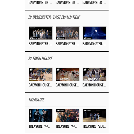
BABYMONSTER – ‘MOON’ M/V
BABYMONSTER – ‘MOON’ PERFORMANCE VIDEO
BABYMONSTER – ‘I LIKE IT’ M/V
BABYMONSTER - 'LAST EVALUATION'
BABYMONSTER – ‘Last Evaluation’ EP.8
BABYMONSTER – ‘Last Evaluation’ EP.7
BABYMONSTER – ‘Last Evaluation’ EP.6
BAEMON HOUSE
BAEMON HOUSE EP.8
BAEMON HOUSE EP.7
BAEMON HOUSE EP.6
TREASURE
TREASURE – ‘난리나 (NALLY-NA) (HYUNHAYO)’ DANCE PERFORMANCE VIDEO
TREASURE – ‘난리나 (NALLY-NA) (HYUNHAYO)’ M/V
TREASURE – ‘ZOOM ZOOM’ DANCE PRACTICE VIDEO