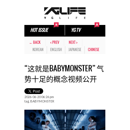
HOT ISSUE
YG TV
← BACK
< PREV
NEXT >
KOREAN
ENGLISH
JAPANESE
CHINESE
“这就是BABYMONSTER” 气
势十足的概念视频公开
2026-06-20 06:26 pm
tag.
BABYMONSTER