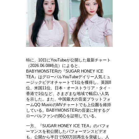
特に、10日にYouTubeが公開した最新チャ
ー
ト
（
2026.06.08時点）によると、
BABYMONSTERの『SUGAR HONEY ICE
TEA』はグロ
ー
バル
YouTubeデイリ
ー
人
気
ミュ
ー
ジックビデオチャ
ー
トで
1位を獲得し、英
国
8
位、米
国
11位、日本
・
オ
ー
ストラリア
・
タイ
・
香港で
1位など、さまざまな地域で幅
広
い人
気
を示した。また、中
国
最大の音
楽
プラットフォ
ー
ム
QQ MusicのMVチャ
ー
トでも上位
圏
を維持
している。
BABYMONSTERの音
楽
に
対
するグ
ロ
ー
バルファンの
関
心を証明している
。
一方、『SUGAR HONEY ICE TEA』のパフォ
ー
マンスを初公開したパフォ
ー
マンスビデオ
も、公開から半日で
500万回再生を突破し、人