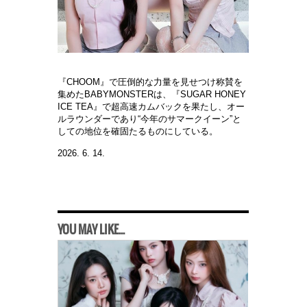
『CHOOM』で
圧
倒的な力量を見せつけ
称賛
を
集めた
BABYMONSTERは、『SUGAR HONEY
ICE TEA』で超高速カムバックを果たし、オ
ー
ルラウンダ
ー
であり
“今年のサマ
ー
クイ
ー
ン
”と
しての地位を確固たるものにしている。
2026. 6. 14.
YOU MAY LIKE...