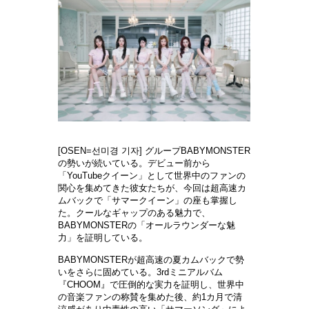
[OSEN=선미경 기자] グル
ー
プ
BABYMONSTER
の勢いが
続
いている。デビュ
ー
前から
「
YouTubeクイ
ー
ン」として世界中のファンの
関
心を集めてきた彼女たちが、今回は超高速カ
ムバックで「サマ
ー
クイ
ー
ン」の座も掌握し
た。ク
ー
ルなギャップのある魅力で、
BABYMONSTERの「オ
ー
ルラウンダ
ー
な魅
力」を証明している
。
BABYMONSTERが超高速の夏カムバックで勢
いをさらに固めている。3rdミニアルバム
『CHOOM』で
圧
倒的な
実
力を証明し、世界中
の音
楽
ファンの
称賛
を集めた後、約
1カ月で
清