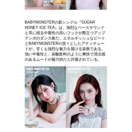
BABYMONSTERの新シングル『SUGAR
HONEY ICE TEA』は、
強
烈なベ
ー
スサウンド
と耳に
残
る中毒性の高いフックが際立つアップ
テンポのダンス曲だ。エネルギッシュなビ
ー
ト
と
BABYMONSTERの堂
々
としたアティチュ
ー
ドが、甘くも
強
烈な魅力を
届
ける
楽
曲である。
強
い中毒性と、炭酸
飲
料のように爽快で
清
涼感
のあるム
ー
ドが魅力的だと評
価
されている
。