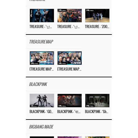
TREASURE – ‘난리나 (NALLY-NA) (HYUNHAYO)’ DANCE PERFORMANCE VIDEO
TREASURE – ‘난리나 (NALLY-NA) (HYUNHAYO)’ M/V
TREASURE – ‘ZOOM ZOOM’ DANCE PRACTICE VIDEO
TREASURE MAP
[TREASURE MAP] EP.77 🥲 우리 트레저 겁쟁이 아닙니다 🤚 기묘한 전시회
[TREASURE MAP] EP.77 🕯️ THE STRANGE EXHIBITION 🕰️ TEASER
BLACKPINK
BLACKPINK – ‘GO’ M/V
BLACKPINK – ‘뛰어(JUMP)’ M/V
BLACKPINK – ‘Shut Down’ DANCE PERFORMANCE VIDEO
BIGBANG MADE