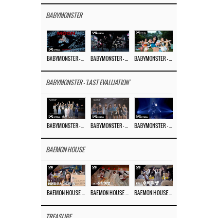
BABYMONSTER
BABYMONSTER – ‘MOON’ M/V
BABYMONSTER – ‘MOON’ PERFORMANCE VIDEO
BABYMONSTER – ‘I LIKE IT’ M/V
BABYMONSTER - 'LAST EVALUATION'
BABYMONSTER – ‘Last Evaluation’ EP.8
BABYMONSTER – ‘Last Evaluation’ EP.7
BABYMONSTER – ‘Last Evaluation’ EP.6
BAEMON HOUSE
BAEMON HOUSE EP.8
BAEMON HOUSE EP.7
BAEMON HOUSE EP.6
TREASURE