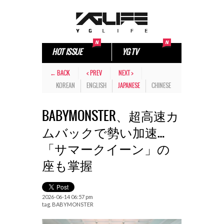
HOT ISSUE
YG TV
← BACK
< PREV
NEXT >
KOREAN
ENGLISH
JAPANESE
CHINESE
BABYMONSTER、超高速カ
ムバックで勢い加速…
「サマークイーン」の
座も掌握
2026-06-14 06:57 pm
tag.
BABYMONSTER