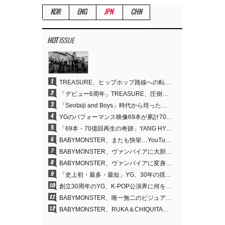
KOR
ENG
JPN
CHN
HOT
ISSUE
1
TREASURE、ヒップホップ路線への転換が的中…デビュー6周年でさらなる飛躍
2
「デビュー6周年」TREASURE、圧倒的な実力で証明した「YGの宝」の真価
3
「Seotaiji and Boys」時代から培ったダンスDNA…YANG HYUN SUK、YGのパフォーマンスビデオ70億回再生の原点
4
YGのパフォーマンス映像69本が累計70億回再生…YANG HYUN SUKの制作哲学が実を結ぶ
5
「69本・70億回再生の奇跡」YANG HYUN SUK、YGのパフォーマンスビデオを100％自ら手掛けた理由
6
BABYMONSTER、またも快挙…YouTubeワールドワイドトレンドで1位に
7
BABYMONSTER、ヴァンパイアに大胆変身…YouTubeトレンド1位を獲得
8
BABYMONSTER、ヴァンパイアに変身…「MOON」で3か月にわたるプロジェクトを締めくくる
9
「史上初・最多・最短」YG、30年の揺るぎない信念が切り開いたK-POPツアーの新境地
10
創立30周年のYG、K-POP公演界に何を残したのか
11
BABYMONSTER、唯一無二のビジュアルと圧倒的な表現力…『MOON』
12
BABYMONSTER、RUKA＆CHIQUITAの「MOON」ビジュアルを公開…洗練されたカリスマ性・ユニークなビジュアル