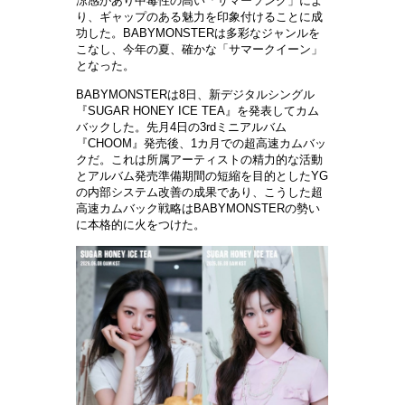
涼感があり中毒性の高い「サマ
ー
ソング」によ
り、ギャップのある魅力を印象付けることに成
功した。
BABYMONSTERは多彩なジャンルを
こなし、今年の夏、確かな「サマ
ー
クイ
ー
ン」
となった
。
BABYMONSTERは8日、新デジタルシングル
『SUGAR HONEY ICE TEA』を
発
表してカム
バックした。先月
4日の3rdミニアルバム
『CHOOM』
発売
後、
1カ月での超高速カムバッ
クだ。これは所
属
ア
ー
ティストの精力的な活動
とアルバム
発売
準備期間の短縮を目的とした
YG
の
内
部システム改善の成果であり、こうした超
高速カムバック
戦
略は
BABYMONSTERの勢い
に本格的に火をつけた。