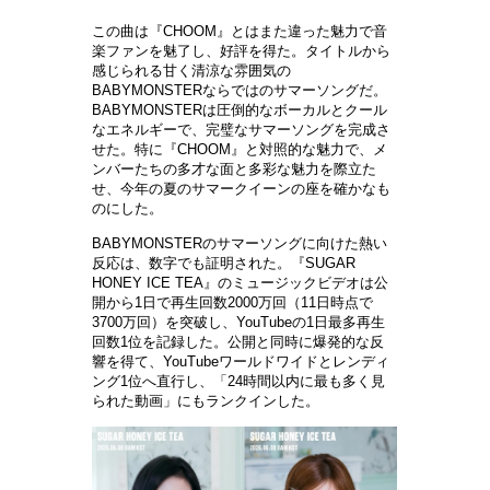
この曲は『CHOOM』とはまた違った魅力で音
楽
ファンを魅了し、好評を得た。タイトルから
感じられる甘く
清
涼な雰
囲気
の
BABYMONSTERならではのサマ
ー
ソングだ。
BABYMONSTERは
圧
倒的なボ
ー
カルとク
ー
ル
なエネルギ
ー
で、完璧なサマ
ー
ソングを完成さ
せた。特に『
CHOOM』と
対
照的な魅力で、メ
ンバ
ー
たちの多才な面と多彩な魅力を際立た
せ、今年の夏のサマ
ー
クイ
ー
ンの座を確かなも
のにした
。
BABYMONSTERのサマ
ー
ソングに向けた熱い
反
応
は、
数
字でも証明された。『
SUGAR
HONEY ICE TEA』のミュ
ー
ジックビデオは公
開から
1日で再生回
数
2000万回（11日時点で
3700万回）を突破し、
YouTubeの1日最多再生
回
数
1位を記
録
した。公開と同時に爆
発
的な反
響を得て、
YouTubeワ
ー
ルドワイドとレンディ
ング
1位へ直行し、「24時間以
内
に最も多く見
られた動
画
」にもランクインした
。