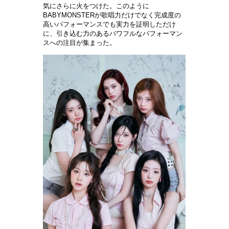
気
にさらに火をつけた。このように
BABYMONSTERが歌唱力だけでなく完成度の
高いパフォ
ー
マンスでも
実
力を証明しただけ
に、引き
込
む力のあるパワフルなパフォ
ー
マン
スへの注目が集まった
。