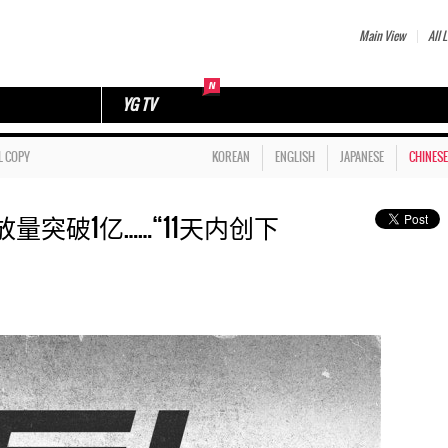
Main View
All L
YG TV
L COPY
KOREAN
ENGLISH
JAPANESE
CHINESE
e播放量突破1亿……“11天内创下