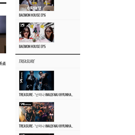
BAEMON HOUSE EP.6
BAEMON HOUSE EP.5
TREASURE
转折点
TREASURE – ‘난리나 (NALLY-NA) (HYUNHAYO)’ DANCE PERFORMANCE VIDEO
TREASURE – ‘난리나 (NALLY-NA) (HYUNHAYO)’ M/V