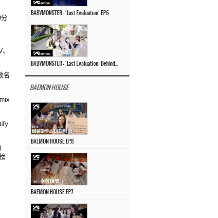
BABYMONSTER – ‘Last Evaluation’ EP.6
9分
V、
BABYMONSTER – ‘Last Evaluation’ Behind The Scenes #4
歌名
BAEMON HOUSE
mix
ify
BAEMON HOUSE EP.8
N
榜
BAEMON HOUSE EP.7