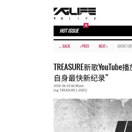
HOT ISSUE
← BACK
< PREV
NEXT >
SHORT UR
TREASURE新歌YouTub
自身最快新纪录”
2026-06-14 06:48 pm
tag.
TREASURE (-2025.)