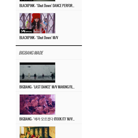
BLACKPINK – ‘Shut Down’ DANCE PERFORMANCE VIDEO
BLACKPINK – ‘Shut Down’ M/V
BIGBANG MADE
BIGBANG – ‘LAST DANCE’ M/V MAKING FILM
BIGBANG – ‘에라 모르겠다 (FXXK IT)’ M/V MAKING FILM