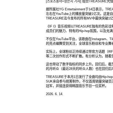
[스포츠동아=장은지 기자]
组
合
TREASURE凭
据所
属
社
YG Entertainment于14日表示，TR
左右在YouTube上的播放量突破1
亿
次。
这
是自
TREASURE迄今
发
布的所有
MV中最快突破1
《IF I》音
乐视频
以
TREASURE
独
有的色彩
诠
成
员们
的魅力、特有的
Hip-hop氛
围
，以及充
满
不
仅
在
YouTube平台，
该
歌曲在
Instagram
的亮点
编
舞受到
关
注，全球音
乐
粉
丝
和
专业
舞
实际
上，全球粉
丝
正持
续
通
过带
官方
话题
（
#I
等二次
创
作形式不
断
扩
散。有分析
认为
，
随
着
这
也
带动
了
数
字指
标
的同步上升。回
归
后，截
的月听
众
（最近
28天的听
众
人
数
）也在回
归
后
TREASURE于本月1日
发
行了全曲均由
Hip-hop
SUK
亲
自
参与
统筹
制作，不
仅
首周
销
量突破百
冠
军
，
并
接
连获
得
韩国
音
乐节
目一位
奖
杯
。
2026. 6. 14.