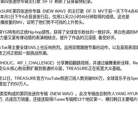
借第四
张
迷
你专辑
主打歌《
IF I》刷新了自身最快
纪录
。
EASURE第四
张
迷
你专辑
《
NEW WAV》的主打歌《IF I》MV于前一天下午4点4
本月
1日下午6点音
源
发
行
后，
仅
用
11天22小
时
49分
钟
取得的成
绩
。
这
也是
亿
播放量的
MV，
证
明了他
们势
不可
挡
的上升
势头
。
释
YG特有的正
统
Hip-hop感性，
获
得了全球音
乐
粉
丝
的一致好
评
。黑白色
调
的
M
力量又
富有律
动
感的表演相
结
合，提升了作品的沉浸感
,
备
受好
评
。
、TikTok等主要全球SNS上也反
响热
烈。
运
用
双
臂跟
随
节
奏的
动
作，以及直
观
表
现
者之
间
正掀起一股挑
战
热
潮
。
FIHOLIC、#IF_I_CHALLENGE）分享舞蹈翻跳
视频
，
并
通
过编
舞重新
诠释
、
Re
受
众从
核心粉
丝
群
扩
展到普通听
众层
，
TREASURE正在拓
宽
大
众
基
础
。
至
12日，TREASURE官方YouTube
频
道
订阅
人
数
突破
800万，全球音
乐
平台
Spot
增加了
约
50万人。
类
型
构
成的第四
张
迷
你专辑
《
NEW WAV》。此次
专辑
由
总
制作人
YANG HYU
万
,
达
成百万
销
量，
还
接
连
取得
iTunes
专辑
榜
13
个
地
区
第一、
横扫韩
日主要唱片