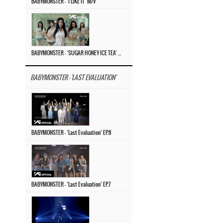
BABYMONSTER – ‘I LIKE IT’ M/V
BABYMONSTER – ‘SUGAR HONEY ICE TEA’ M/V
BABYMONSTER - 'LAST EVALUATION'
BABYMONSTER – ‘Last Evaluation’ EP.8
BABYMONSTER – ‘Last Evaluation’ EP.7