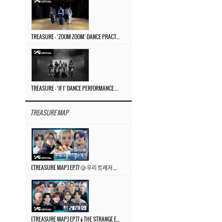
TREASURE – ‘ZOOM ZOOM’ DANCE PRACTICE VIDEO
TREASURE – ‘IF I’ DANCE PERFORMANCE VIDEO
TREASURE MAP
[TREASURE MAP] EP.77 🥲 우리 트레저 겁쟁이 아닙니다 🤚 기묘한 전시회
[TREASURE MAP] EP.77 🕯️ THE STRANGE EXHIBITION 🕰️ TEASER