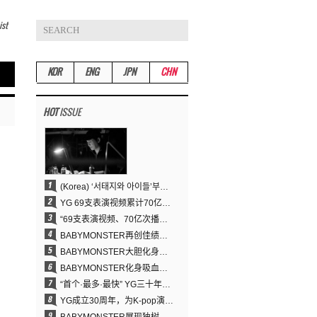
ist
KOR
ENG
JPN
CHN
HOT
ISSUE
(Korea) ‘서태지와 아이들’부터 탑재한 안무DNA…양현석, YG 퍼포먼스 비디오 70억 뷰 신화의 시작
YG 69支表演视频累计70亿次播放……YANG HYUN SUK制作理念奏效
“69支表演视频、70亿次播放的奇迹” YANG HYUN SUK为何100%亲自打造YG表演视频
BABYMONSTER再创佳绩……直登YouTube全球趋势榜第一名
BABYMONSTER大胆化身吸血鬼，直冲YouTube全球趋势榜第一
BABYMONSTER化身吸血鬼……《MOON》为三个月企划收官
“首个·最多·最快” YG三十年坚守铸就K-pop巡演新格局
YG成立30周年，为K-pop演出界留下了什么？