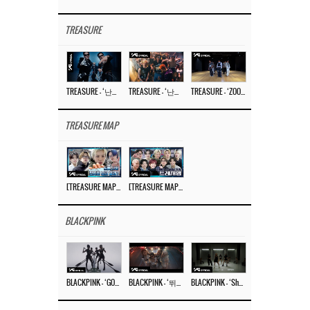
TREASURE
TREASURE – ‘난리나 (NALLY-NA) (HYUNHAYO)’ DANCE PERFORMANCE VIDEO
TREASURE – ‘난리나 (NALLY-NA) (HYUNHAYO)’ M/V
TREASURE – ‘ZOOM ZOOM’ DANCE PRACTICE VIDEO
TREASURE MAP
[TREASURE MAP] EP.77 🥲 우리 트레저 겁쟁이 아닙니다 🤚 기묘한 전시회
[TREASURE MAP] EP.77 🕯️ THE STRANGE EXHIBITION 🕰️ TEASER
BLACKPINK
BLACKPINK – ‘GO’ M/V
BLACKPINK – ‘뛰어(JUMP)’ M/V
BLACKPINK – ‘Shut Down’ DANCE PERFORMANCE VIDEO