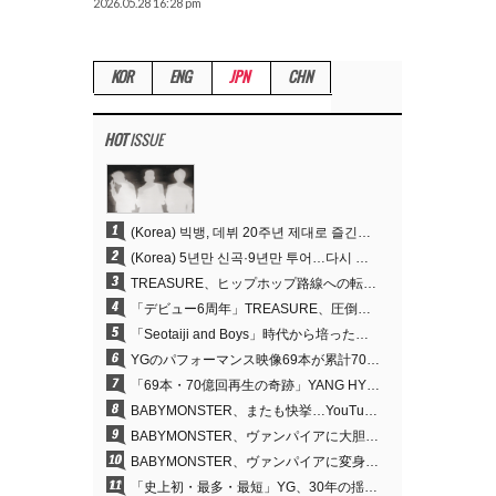
2026.05.28 16:28 pm
KOR
ENG
JPN
CHN
HOT
ISSUE
1
(Korea) 빅뱅, 데뷔 20주년 제대로 즐긴다…잠실 뒤덮는 특별 이벤트→4년 만의 신곡
2
(Korea) 5년만 신곡·9년만 투어…다시 흐르는 ‘K팝 제왕’ 빅뱅의 시간
3
TREASURE、ヒップホップ路線への転換が的中…デビュー6周年でさらなる飛躍
4
「デビュー6周年」TREASURE、圧倒的な実力で証明した「YGの宝」の真価
5
「Seotaiji and Boys」時代から培ったダンスDNA…YANG HYUN SUK、YGのパフォーマンスビデオ70億回再生の原点
6
YGのパフォーマンス映像69本が累計70億回再生…YANG HYUN SUKの制作哲学が実を結ぶ
7
「69本・70億回再生の奇跡」YANG HYUN SUK、YGのパフォーマンスビデオを100％自ら手掛けた理由
8
BABYMONSTER、またも快挙…YouTubeワールドワイドトレンドで1位に
9
BABYMONSTER、ヴァンパイアに大胆変身…YouTubeトレンド1位を獲得
10
BABYMONSTER、ヴァンパイアに変身…「MOON」で3か月にわたるプロジェクトを締めくくる
11
「史上初・最多・最短」YG、30年の揺るぎない信念が切り開いたK-POPツアーの新境地