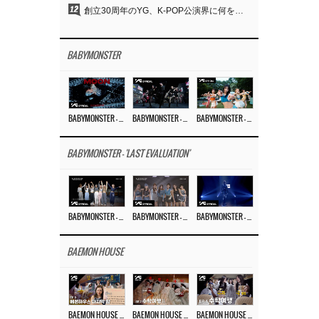
12
創立30周年のYG、K-POP公演界に何を残したのか
BABYMONSTER
BABYMONSTER – ‘MOON’ M/V
BABYMONSTER – ‘MOON’ PERFORMANCE VIDEO
BABYMONSTER – ‘I LIKE IT’ M/V
BABYMONSTER - 'LAST EVALUATION'
BABYMONSTER – ‘Last Evaluation’ EP.8
BABYMONSTER – ‘Last Evaluation’ EP.7
BABYMONSTER – ‘Last Evaluation’ EP.6
BAEMON HOUSE
BAEMON HOUSE EP.8
BAEMON HOUSE EP.7
BAEMON HOUSE EP.6