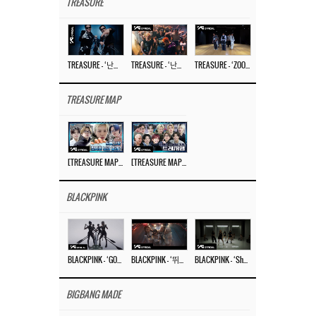
TREASURE
TREASURE – ‘난리나 (NALLY-NA) (HYUNHAYO)’ DANCE PERFORMANCE VIDEO
TREASURE – ‘난리나 (NALLY-NA) (HYUNHAYO)’ M/V
TREASURE – ‘ZOOM ZOOM’ DANCE PRACTICE VIDEO
TREASURE MAP
[TREASURE MAP] EP.77 🥲 우리 트레저 겁쟁이 아닙니다 🤚 기묘한 전시회
[TREASURE MAP] EP.77 🕯️ THE STRANGE EXHIBITION 🕰️ TEASER
BLACKPINK
BLACKPINK – ‘GO’ M/V
BLACKPINK – ‘뛰어(JUMP)’ M/V
BLACKPINK – ‘Shut Down’ DANCE PERFORMANCE VIDEO
BIGBANG MADE