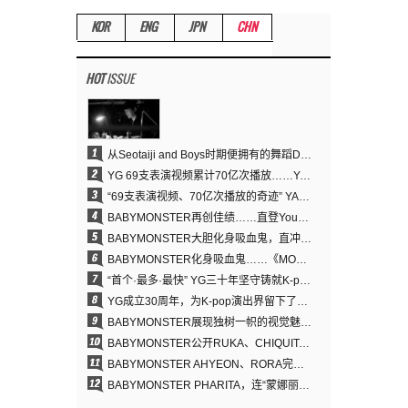
KOR
ENG
JPN
CHN
HOT
ISSUE
1
从Seotaiji and Boys时期便拥有的舞蹈DNA……YANG HYUN SUK开创YG Performance Video 70亿播放神话
2
YG 69支表演视频累计70亿次播放……YANG HYUN SUK制作理念奏效
3
“69支表演视频、70亿次播放的奇迹” YANG HYUN SUK为何100%亲自打造YG表演视频
4
BABYMONSTER再创佳绩……直登YouTube全球趋势榜第一名
5
BABYMONSTER大胆化身吸血鬼，直冲YouTube全球趋势榜第一
6
BABYMONSTER化身吸血鬼……《MOON》为三个月企划收官
7
“首个·最多·最快” YG三十年坚守铸就K-pop巡演新格局
8
YG成立30周年，为K-pop演出界留下了什么？
9
BABYMONSTER展现独树一帜的视觉魅力与超强驾驭力……《MOON》
10
BABYMONSTER公开RUKA、CHIQUITA《MOON》视觉照 展现克制魅力与独特视觉风格
11
BABYMONSTER AHYEON、RORA完美驾驭暗黑概念……《MOON》视觉照公开
12
BABYMONSTER PHARITA，连“蒙娜丽莎眉”也完美驾驭……与ASA散发强烈气场