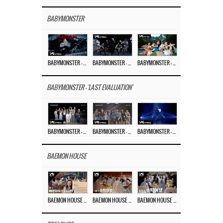
BABYMONSTER
BABYMONSTER – ‘MOON’ M/V
BABYMONSTER – ‘MOON’ PERFORMANCE VIDEO
BABYMONSTER – ‘I LIKE IT’ M/V
BABYMONSTER - 'LAST EVALUATION'
BABYMONSTER – ‘Last Evaluation’ EP.8
BABYMONSTER – ‘Last Evaluation’ EP.7
BABYMONSTER – ‘Last Evaluation’ EP.6
BAEMON HOUSE
BAEMON HOUSE EP.8
BAEMON HOUSE EP.7
BAEMON HOUSE EP.6