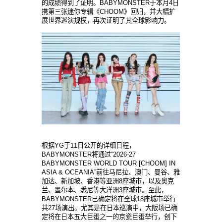
的成
绩
得到了
证
明。
BABYMONSTER于本月4日
携第三
张
迷
你专辑
《
CHOOM》回
归
，
并
大幅
扩
展世界巡演
规
模，再次
证
明了其全球影
响
力。
根据YG于11日公
开
的
详细
日程，
BABYMONSTER
将
通
过
“2026-27
BABYMONSTER WORLD TOUR [CHOOM] IN
ASIA & OCEANIA”前往
马
尼拉、澳
门
、曼谷、雅
加
达
、新加坡、香港等
亚
洲
8座城市，以及
奥
克
兰
、墨尔本、悉尼等大洋洲
3座城市。至此，
BABYMONSTER已确定
将
在全球
18座城市
举
行
共
27
场
演出。尤其是在日本巡演中，大阪
场
已确
定
将
在日本五大巨蛋之一的京瓷巨蛋
举
行，
创
下