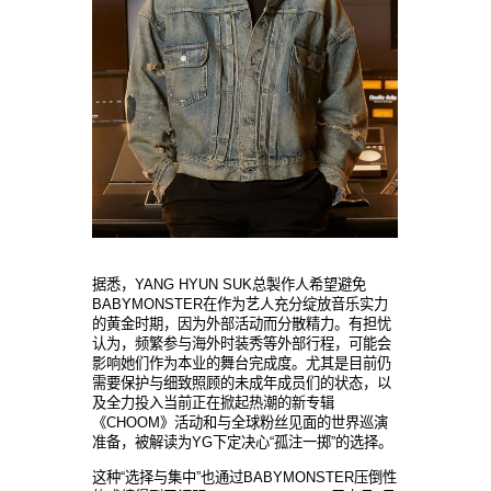
据悉，YANG HYUN SUK
总
製
作人希望避免
BABYMONSTER在作
为艺
人充分
绽
放音
乐实
力
的
黄
金
时
期，因
为
外部活
动
而分散精力。有担
忧
认为
，
频
繁
参与
海外
时
装秀等外部行程，可能
会
影
响她们
作
为
本
业
的舞台完成度。尤其是目前仍
需要保
护与细
致照
顾
的未成年成
员们
的
状态
，以
及全力投入
当
前正在掀起
热
潮的新
专辑
《
CHOOM》活
动
和
与
全球粉
丝见
面的世界巡演
准
备
，被解
读为
YG下定
决
心
“孤注一
掷
”的
选择
。
这种
“
选择与
集中
”也通
过
BABYMONSTER
压
倒性