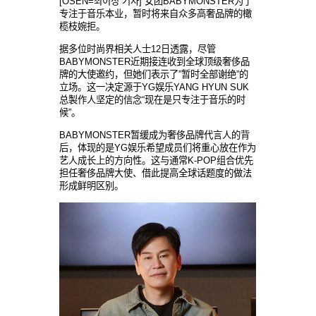
[OSEN=최이정 기자] 女
团
BABYMONSTER
为
了
专
注于音
乐
本
业
，
暂时将来
自
众
多高奢品牌的橄
榄
枝婉拒。
据多位
时尚
界相
关
人士
12日透露，
尽
管
BABYMONSTER近期接
连
收到全球
顶级
奢侈品
牌的大使邀
约
，但
她们
表示了
”
暂时
全部
谢绝
”的
立
场
。
这
一
决
定源于
YG
娱乐
YANG HYUN SUK
总
製
作人
坚
定的信念
“
现
在是只
专
注于音
乐
的
时
候
”。
BABYMONSTER
暂缓
成
为
奢侈品牌代言人的背
后，体
现
的是
YG
娱乐
希望成
员们将
重心放在作
为
艺
人成
长
上的方向性。
这与
通常
K-POP
组
合
优
先
担任奢侈品牌大使、借此提高全球
话题
度的做法
形成
鲜
明
区
别
。