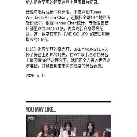
新人
组
合罕
见
的超高速登上巨蛋舞台
纪录
。
音源
与
唱片成
绩
同
样
亮眼。不
仅
登
顶
iTunes
Worldwide Album Chart，
还横扫
全球
19
个
地
区
专
辑
榜冠
军
。根据
Hanteo
Chart
统计
，
专辑发
售首
日
销
量
达
到
387,871
张
，再次刷新自身最高
纪
录
。
这
一
数
字
较
前作《
WE GO UP》的首日
销
量
增
长
约
1.5倍。
比起
时尚
界
华丽
的聚光灯，
BABYMONSTER
选
择
了舞台上
炽热
的灯光。在
YG“歌手必
须
在舞台
上最
闪
耀
”的
坚
定理念下，
她们
正全力投入世界巡
演准
备
，
并
预
告
将
带来
高完成度的舞台表演。
2026. 5. 12.
YOU MAY LIKE...