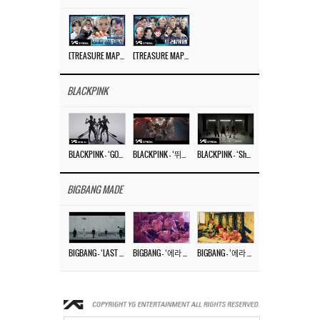
[TREASURE MAP] EP.77 🥲 우리 트레저 겁쟁이 아닙니다 🤚 기묘한 전시회
[TREASURE MAP] EP.77 🕯️ THE STRANGE EXHIBITION 🕰️ TEASER
BLACKPINK
BLACKPINK – ‘GO’ M/V
BLACKPINK – ‘뛰어(JUMP)’ M/V
BLACKPINK – ‘Shut Down’ DANCE PERFORMANCE VIDEO
BIGBANG MADE
BIGBANG – ‘LAST DANCE’ M/V MAKING FILM
BIGBANG – ‘에라 모르겠다 (FXXK IT)’ M/V MAKING FILM
BIGBANG – ‘에라 모르겠다(FXXK IT)’ M/V