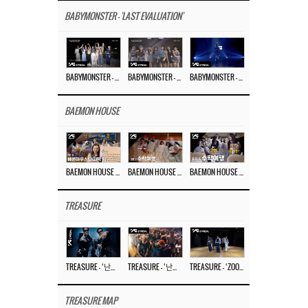
BABYMONSTER - 'LAST EVALUATION'
BABYMONSTER – ‘Last Evaluation’ EP.8
BABYMONSTER – ‘Last Evaluation’ EP.7
BABYMONSTER – ‘Last Evaluation’ EP.6
BAEMON HOUSE
BAEMON HOUSE EP.8
BAEMON HOUSE EP.7
BAEMON HOUSE EP.6
TREASURE
TREASURE – ‘난리나 (NALLY-NA) (HYUNHAYO)’ DANCE PERFORMANCE VIDEO
TREASURE – ‘난리나 (NALLY-NA) (HYUNHAYO)’ M/V
TREASURE – ‘ZOOM ZOOM’ DANCE PRACTICE VIDEO
TREASURE MAP