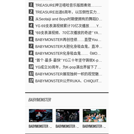
1
TREASURE押注嘻哈音乐版图奏效……出道6周年迎来全新飞跃
2
TREASURE出道6周年，以压倒性实力证明“YG之宝”的真正价值
3
从Seotaiji and Boys时期便拥有的舞蹈DNA……YANG HYUN SUK开创YG Performance Video 70亿播放神话
4
YG 69支表演视频累计70亿次播放……YANG HYUN SUK制作理念奏效
5
“69支表演视频、70亿次播放的奇迹” YANG HYUN SUK为何100%亲自打造YG表演视频
6
BABYMONSTER再创佳绩……直登YouTube全球趋势榜第一名
7
BABYMONSTER大胆化身吸血鬼，直冲YouTube全球趋势榜第一
8
BABYMONSTER化身吸血鬼……《MOON》为三个月企划收官
9
“首个·最多·最快” YG三十年坚守铸就K-pop巡演新格局
10
YG成立30周年，为K-pop演出界留下了什么？
11
BABYMONSTER展现独树一帜的视觉魅力与超强驾驭力……《MOON》
12
BABYMONSTER公开RUKA、CHIQUITA《MOON》视觉照 展现克制魅力与独特视觉风格
BABYMONSTER
BABYMONSTER – ‘MOON’ M/V
BABYMONSTER – ‘MOON’ PERFORMANCE VIDEO
BABYMONSTER – ‘I LIKE IT’ M/V