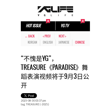
HOT ISSUE
YG TV
← BACK
< PREV
NEXT >
KOREAN
ENGLISH
JAPANESE
CHINESE
“不愧是YG”，
TREASURE《PARADISE》舞
蹈表演视频将于9月3日公
开
2025-08-30 03:37 pm
tag.
TREASURE (-2025.)