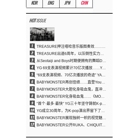
KOR
ENG
JPN
CHN
HOT
ISSUE
1
TREASURE押注嘻哈音乐版图奏效……出道6周年迎来全新飞跃
2
TREASURE出道6周年，以压倒性实力证明“YG之宝”的真正价值
3
从Seotaiji and Boys时期便拥有的舞蹈DNA……YANG HYUN SUK开创YG Performance Video 70亿播放神话
4
YG 69支表演视频累计70亿次播放……YANG HYUN SUK制作理念奏效
5
“69支表演视频、70亿次播放的奇迹” YANG HYUN SUK为何100%亲自打造YG表演视频
6
BABYMONSTER再创佳绩……直登YouTube全球趋势榜第一名
7
BABYMONSTER大胆化身吸血鬼，直冲YouTube全球趋势榜第一
8
BABYMONSTER化身吸血鬼……《MOON》为三个月企划收官
9
“首个·最多·最快” YG三十年坚守铸就K-pop巡演新格局
10
YG成立30周年，为K-pop演出界留下了什么？
11
BABYMONSTER展现独树一帜的视觉魅力与超强驾驭力……《MOON》
12
BABYMONSTER公开RUKA、CHIQUITA《MOON》视觉照 展现克制魅力与独特视觉风格