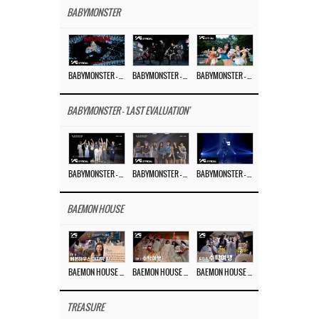
BABYMONSTER
BABYMONSTER – ‘MOON’ M/V
BABYMONSTER – ‘MOON’ PERFORMANCE VIDEO
BABYMONSTER – ‘I LIKE IT’ M/V
BABYMONSTER - 'LAST EVALUATION'
BABYMONSTER – ‘Last Evaluation’ EP.8
BABYMONSTER – ‘Last Evaluation’ EP.7
BABYMONSTER – ‘Last Evaluation’ EP.6
BAEMON HOUSE
BAEMON HOUSE EP.8
BAEMON HOUSE EP.7
BAEMON HOUSE EP.6
TREASURE