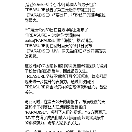
[일간스포츠=이수진기자] 韩国人气男子组合
TREASURE预告了第三张迷你专辑主打曲
《PARADISE》将要公开，将粉丝们的期待值拉
到最大。
YG娱乐公司30日在官方博客上发布了
“TREASURE – 3rd迷你专辑[love
pulse]‘PARADISE’预告海报”。据该消息，
TREASURE将在回归当天的9月1日发布
《PARADISE》MV，两天后的3日将公开舞蹈表
演视频。
这段时间YG因诸多自制的高质量舞蹈视频而得到
了粉丝们的热烈反响，因此备受关注。
TREASURE坚持不懈地开展全球巡演，每次都展
现出进一步提升的表演力。通过此次回归
TREASURE将会以怎样的面貌俘获粉丝心，备受
关注。
与此同时，在当天公开的海报中，布满晚霞的天
空和椰子树等让人联想到浪漫氛围的
“PARADISE”，吸引了人们的视线。YG方面表示:
“MV中充满了成员们融入到美丽而超现实风景中
的别样魅力，希望大家多多关注。