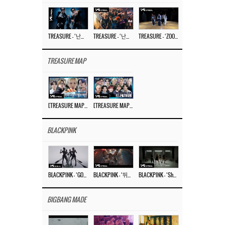
TREASURE – ‘난리나 (NALLY-NA) (HYUNHAYO)’ DANCE PERFORMANCE VIDEO
TREASURE – ‘난리나 (NALLY-NA) (HYUNHAYO)’ M/V
TREASURE – ‘ZOOM ZOOM’ DANCE PRACTICE VIDEO
TREASURE MAP
[TREASURE MAP] EP.77 🥲 우리 트레저 겁쟁이 아닙니다 🤚 기묘한 전시회
[TREASURE MAP] EP.77 🕯️ THE STRANGE EXHIBITION 🕰️ TEASER
BLACKPINK
BLACKPINK – ‘GO’ M/V
BLACKPINK – ‘뛰어(JUMP)’ M/V
BLACKPINK – ‘Shut Down’ DANCE PERFORMANCE VIDEO
BIGBANG MADE