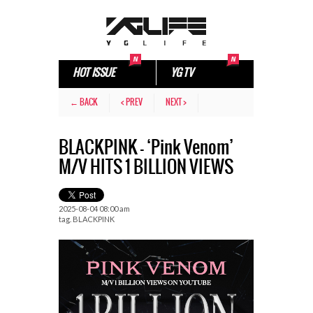
HOT ISSUE
YG TV
← BACK
< PREV
NEXT >
BLACKPINK – ‘Pink Venom’
M/V HITS 1 BILLION VIEWS
2025-08-04 08:00 am
tag.
BLACKPINK