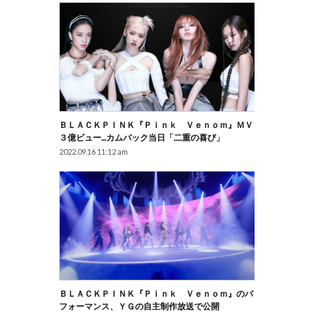
ＢＬＡＣＫＰＩＮＫ『Ｐｉｎｋ Ｖｅｎｏｍ』ＭＶ
３億ビュー…カムバック当日「二重の喜び」
2022.09.16 11:12 am
ＢＬＡＣＫＰＩＮＫ『Ｐｉｎｋ Ｖｅｎｏｍ』のパ
フォーマンス、ＹＧの自主制作放送で公開