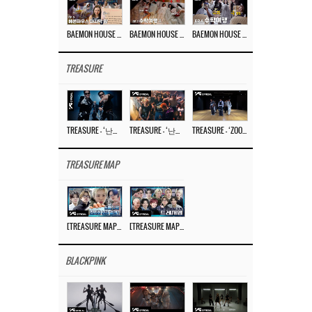
BAEMON HOUSE EP.8
BAEMON HOUSE EP.7
BAEMON HOUSE EP.6
TREASURE
TREASURE – ‘난리나 (NALLY-NA) (HYUNHAYO)’ DANCE PERFORMANCE VIDEO
TREASURE – ‘난리나 (NALLY-NA) (HYUNHAYO)’ M/V
TREASURE – ‘ZOOM ZOOM’ DANCE PRACTICE VIDEO
TREASURE MAP
[TREASURE MAP] EP.77 🥲 우리 트레저 겁쟁이 아닙니다 🤚 기묘한 전시회
[TREASURE MAP] EP.77 🕯️ THE STRANGE EXHIBITION 🕰️ TEASER
BLACKPINK