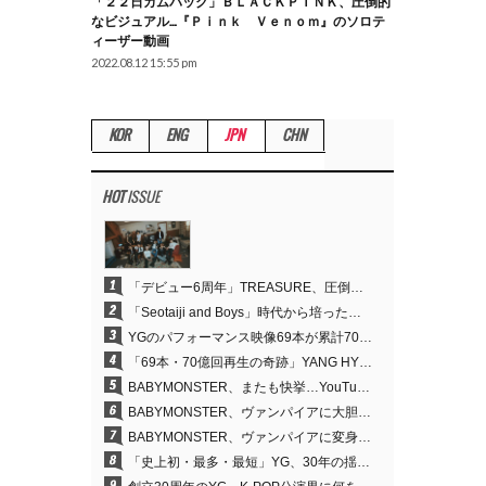
「２２日カムバック」ＢＬＡＣＫＰＩＮＫ、圧倒的
なビジュアル…『Ｐｉｎｋ Ｖｅｎｏｍ』のソロテ
ィーザー動画
2022.08.12 15:55 pm
KOR
ENG
JPN
CHN
HOT
ISSUE
1
「デビュー6周年」TREASURE、圧倒的な実力で証明した「YGの宝」の真価
2
「Seotaiji and Boys」時代から培ったダンスDNA…YANG HYUN SUK、YGのパフォーマンスビデオ70億回再生の原点
3
YGのパフォーマンス映像69本が累計70億回再生…YANG HYUN SUKの制作哲学が実を結ぶ
4
「69本・70億回再生の奇跡」YANG HYUN SUK、YGのパフォーマンスビデオを100％自ら手掛けた理由
5
BABYMONSTER、またも快挙…YouTubeワールドワイドトレンドで1位に
6
BABYMONSTER、ヴァンパイアに大胆変身…YouTubeトレンド1位を獲得
7
BABYMONSTER、ヴァンパイアに変身…「MOON」で3か月にわたるプロジェクトを締めくくる
8
「史上初・最多・最短」YG、30年の揺るぎない信念が切り開いたK-POPツアーの新境地
9