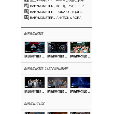
創立30周年のYG、K-POP公演界に何を残したのか
10
BABYMONSTER、唯一無二のビジュアルと圧倒的な表現力…『MOON』
11
BABYMONSTER、RUKA＆CHIQUITAの「MOON」ビジュアルを公開…洗練されたカリスマ性・ユニークなビジュアル
12
BABYMONSTERのAHYEON＆RORA、ダークコンセプトを完璧に表現…「MOON」ビジュアルフォト公開
BABYMONSTER
BABYMONSTER – ‘MOON’ M/V
BABYMONSTER – ‘MOON’ PERFORMANCE VIDEO
BABYMONSTER – ‘I LIKE IT’ M/V
BABYMONSTER - 'LAST EVALUATION'
BABYMONSTER – ‘Last Evaluation’ EP.8
BABYMONSTER – ‘Last Evaluation’ EP.7
BABYMONSTER – ‘Last Evaluation’ EP.6
BAEMON HOUSE