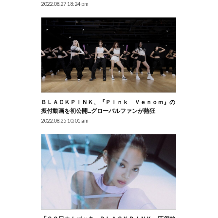
2022.08.27 18:24 pm
ＢＬＡＣＫＰＩＮＫ、『Ｐｉｎｋ Ｖｅｎｏｍ』の
振付動画を初公開…グローバルファンが熱狂
2022.08.25 10:01 am