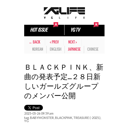
HOT ISSUE
YG TV
← BACK
< PREV
NEXT >
KOREAN
ENGLISH
JAPANESE
CHINESE
ＢＬＡＣＫＰＩＮＫ、新
曲の発表予定…２８日新
しいガールズグループ
のメンバー公開
2025-05-26 09:59 am
tag.
BABYMONSTER
,
BLACKPINK
,
TREASURE (-2025.)
,
YG