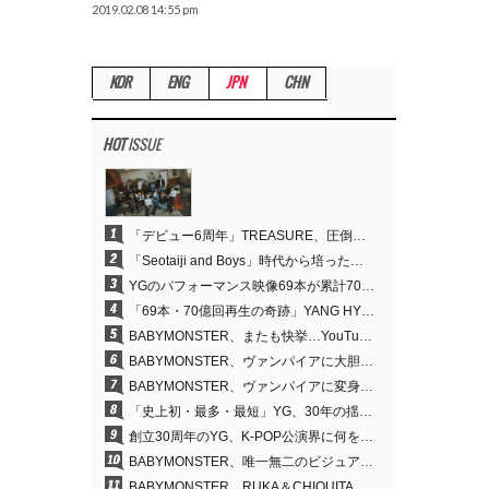
2019.02.08 14:55 pm
KOR
ENG
JPN
CHN
HOT
ISSUE
1
「デビュー6周年」TREASURE、圧倒的な実力で証明した「YGの宝」の真価
2
「Seotaiji and Boys」時代から培ったダンスDNA…YANG HYUN SUK、YGのパフォーマンスビデオ70億回再生の原点
3
YGのパフォーマンス映像69本が累計70億回再生…YANG HYUN SUKの制作哲学が実を結ぶ
4
「69本・70億回再生の奇跡」YANG HYUN SUK、YGのパフォーマンスビデオを100％自ら手掛けた理由
5
BABYMONSTER、またも快挙…YouTubeワールドワイドトレンドで1位に
6
BABYMONSTER、ヴァンパイアに大胆変身…YouTubeトレンド1位を獲得
7
BABYMONSTER、ヴァンパイアに変身…「MOON」で3か月にわたるプロジェクトを締めくくる
8
「史上初・最多・最短」YG、30年の揺るぎない信念が切り開いたK-POPツアーの新境地
9
創立30周年のYG、K-POP公演界に何を残したのか
10
BABYMONSTER、唯一無二のビジュアルと圧倒的な表現力…『MOON』
11
BABYMONSTER、RUKA＆CHIQUITAの「MOON」ビジュアルを公開…洗練されたカリスマ性・ユニークなビジュアル