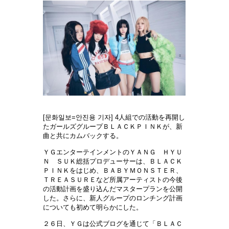
[문화일보=안진용 기자] 4人組での活動を再開し
たガールズグループＢＬＡＣＫＰＩＮＫが、新
曲と共にカムバックする。
ＹＧエンターテインメントのＹＡＮＧ ＨＹＵ
Ｎ ＳＵＫ総括プロデューサーは、ＢＬＡＣＫ
ＰＩＮＫをはじめ、ＢＡＢＹＭＯＮＳＴＥＲ、
ＴＲＥＡＳＵＲＥなど所属アーティストの今後
の活動計画を盛り込んだマスタープランを公開
した。さらに、新人グループのロンチング計画
についても初めて明らかにした。
２６日、ＹＧは公式ブログを通じて「ＢＬＡＣ