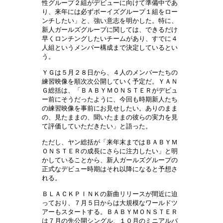
性グループ２組がデビューに向けて準備中であ
り、来年には必ずボーイズグループ１組をロー
ンチしたい」と、強い意志を明かした。特に、
新人ガールズグループに関しては、できるだけ
早くロンチングしたいチームがあり、すでに４
人組というメンバー構成まで決定しているとい
う。
ＹＧは５月２８日から、４人のメンバーたちの
練習映像を順次次公開していく予定だ。ＹＡＮ
Ｇ総括は、「ＢＡＢＹＭＯＮＳＴＥＲがデビュ
ー前にそうだったように、今回も時期新人たち
の練習映像を事前にお見せしたい。ありのまま
の、見たままの、聞いたままの彼らの実力を見
て評価していただきたい」と語った。
ただし、ヤン総括が「来年末まではＢＡＢＹＭ
ＯＮＳＴＥＲの成長にさらに注力したい」と明
かしていることから、新人ガールズグループの
正式なデビュー時期はそれ以降になると予想さ
れる。
ＢＬＡＣＫＰＩＮＫの新曲リリースが間近に迫
っており、７月５日からは大規模なワールドツ
アーもスタートする。ＢＡＢＹＭＯＮＳＴＥＲ
は７月の先公開シングル、１０月のミニアルバ