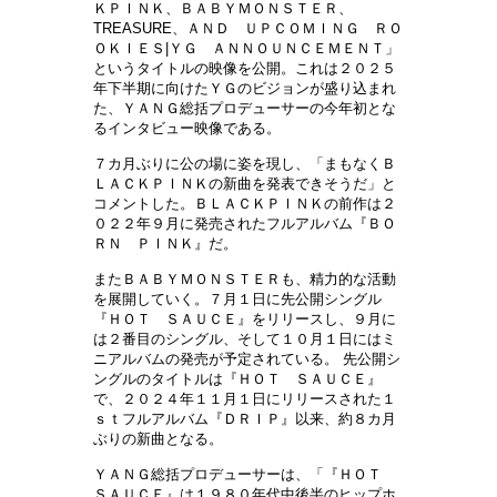
ＫＰＩＮＫ、ＢＡＢＹＭＯＮＳＴＥＲ、
TREASURE、ＡＮＤ ＵＰＣＯＭＩＮＧ ＲＯ
ＯＫＩＥＳ|ＹＧ ＡＮＮＯＵＮＣＥＭＥＮＴ」
というタイトルの映像を公開。これは２０２５
年下半期に向けたＹＧのビジョンが盛り込まれ
た、ＹＡＮＧ総括プロデューサーの今年初とな
るインタビュー映像である。
７カ月ぶりに公の場に姿を現し、「まもなくＢ
ＬＡＣＫＰＩＮＫの新曲を発表できそうだ」と
コメントした。ＢＬＡＣＫＰＩＮＫの前作は２
０２２年９月に発売されたフルアルバム『ＢＯ
ＲＮ ＰＩＮＫ』だ。
またＢＡＢＹＭＯＮＳＴＥＲも、精力的な活動
を展開していく。７月１日に先公開シングル
『ＨＯＴ ＳＡＵＣＥ』をリリースし、９月に
は２番目のシングル、そして１０月１日にはミ
ニアルバムの発売が予定されている。 先公開シ
ングルのタイトルは『ＨＯＴ ＳＡＵＣＥ』
で、２０２４年１１月１日にリリースされた１
ｓｔフルアルバム『ＤＲＩＰ』以来、約８カ月
ぶりの新曲となる。
ＹＡＮＧ総括プロデューサーは、「『ＨＯＴ
ＳＡＵＣＥ』は１９８０年代中後半のヒップホ