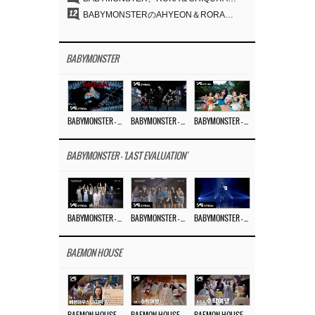
12
BABYMONSTERのAHYEON＆RORA、ダークコンセプトを完璧に表現…「MOON」ビジュアルフォト公開
BABYMONSTER
BABYMONSTER – ‘MOON’ M/V
BABYMONSTER – ‘MOON’ PERFORMANCE VIDEO
BABYMONSTER – ‘I LIKE IT’ M/V
BABYMONSTER - 'LAST EVALUATION'
BABYMONSTER – ‘Last Evaluation’ EP.8
BABYMONSTER – ‘Last Evaluation’ EP.7
BABYMONSTER – ‘Last Evaluation’ EP.6
BAEMON HOUSE