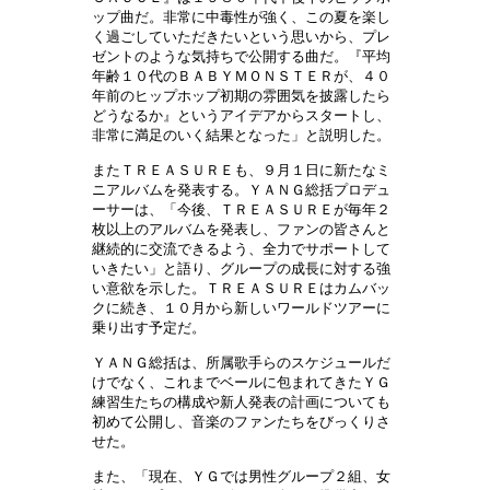
ップ曲だ。非常に中毒性が強く、この夏を楽し
く過ごしていただきたいという思いから、プレ
ゼントのような気持ちで公開する曲だ。『平均
年齢１０代のＢＡＢＹＭＯＮＳＴＥＲが、４０
年前のヒップホップ初期の雰囲気を披露したら
どうなるか』というアイデアからスタートし、
非常に満足のいく結果となった」と説明した。
またＴＲＥＡＳＵＲＥも、９月１日に新たなミ
ニアルバムを発表する。ＹＡＮＧ総括プロデュ
ーサーは、「今後、ＴＲＥＡＳＵＲＥが毎年２
枚以上のアルバムを発表し、ファンの皆さんと
継続的に交流できるよう、全力でサポートして
いきたい」と語り、グループの成長に対する強
い意欲を示した。ＴＲＥＡＳＵＲＥはカムバッ
クに続き、１０月から新しいワールドツアーに
乗り出す予定だ。
ＹＡＮＧ総括は、所属歌手らのスケジュールだ
けでなく、これまでベールに包まれてきたＹＧ
練習生たちの構成や新人発表の計画についても
初めて公開し、音楽のファンたちをびっくりさ
せた。
また、「現在、ＹＧでは男性グループ２組、女