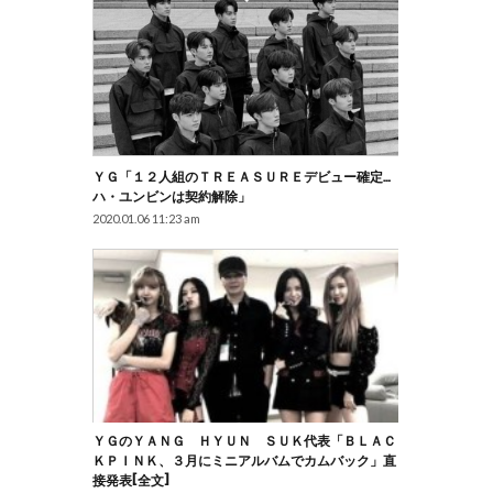
ＹＧ「１２人組のＴＲＥＡＳＵＲＥデビュー確定…
ハ・ユンビンは契約解除」
2020.01.06 11:23 am
ＹＧのＹＡＮＧ ＨＹＵＮ ＳＵＫ代表「ＢＬＡＣ
ＫＰＩＮＫ、３月にミニアルバムでカムバック」直
接発表[全文]