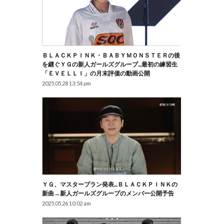
ＢＬＡＣＫＰＩＮＫ・ＢＡＢＹＭＯＮＳＴＥＲの後
を継ぐＹＧの新人ガールズグループ…最初の練習生
「ＥＶＥＬＬＩ」の月末評価の動画公開
2025.05.28 13:54 pm
ＹＧ、マスタープラン発表…ＢＬＡＣＫＰＩＮＫの
新曲→新人ガールズグループのメンバー公開予告
2025.05.26 10:02 am