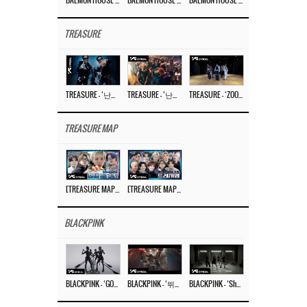
BAEMON HOUSE EP.8
BAEMON HOUSE EP.7
BAEMON HOUSE EP.6
TREASURE
TREASURE – ‘난리나 (NALLY-NA) (HYUNHAYO)’ DANCE PERFORMANCE VIDEO
TREASURE – ‘난리나 (NALLY-NA) (HYUNHAYO)’ M/V
TREASURE – ‘ZOOM ZOOM’ DANCE PRACTICE VIDEO
TREASURE MAP
[TREASURE MAP] EP.77 🥲 우리 트레저 겁쟁이 아닙니다 🤚 기묘한 전시회
[TREASURE MAP] EP.77 🕯️ THE STRANGE EXHIBITION 🕰️ TEASER
BLACKPINK
BLACKPINK – ‘GO’ M/V
BLACKPINK – ‘뛰어(JUMP)’ M/V
BLACKPINK – ‘Shut Down’ DANCE PERFORMANCE VIDEO