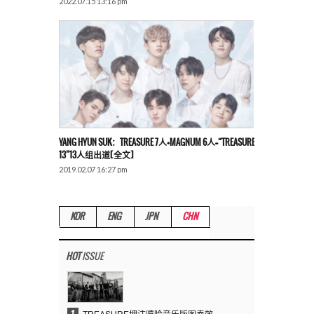
2022.07.15 13:16 pm
YANG HYUN SUK：TREASURE 7人+MAGNUM 6人=“TREASURE
13”13人组出道[全文]
2019.02.07 16:27 pm
KOR
ENG
JPN
CHN
HOT
ISSUE
1