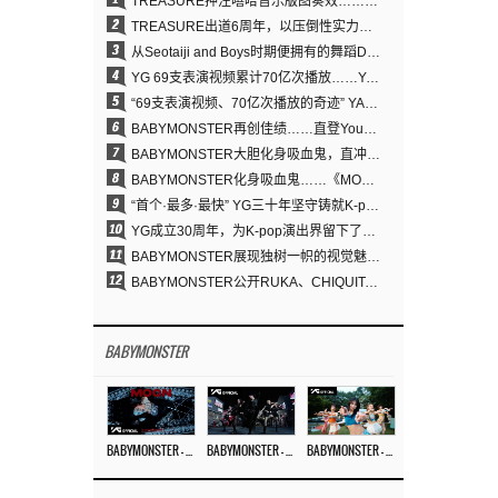
TREASURE押注嘻哈音乐版图奏效……出道6周年迎来全新飞跃
2
TREASURE出道6周年，以压倒性实力证明“YG之宝”的真正价值
3
从Seotaiji and Boys时期便拥有的舞蹈DNA……YANG HYUN SUK开创YG Performance Video 70亿播放神话
4
YG 69支表演视频累计70亿次播放……YANG HYUN SUK制作理念奏效
5
“69支表演视频、70亿次播放的奇迹” YANG HYUN SUK为何100%亲自打造YG表演视频
6
BABYMONSTER再创佳绩……直登YouTube全球趋势榜第一名
7
BABYMONSTER大胆化身吸血鬼，直冲YouTube全球趋势榜第一
8
BABYMONSTER化身吸血鬼……《MOON》为三个月企划收官
9
“首个·最多·最快” YG三十年坚守铸就K-pop巡演新格局
10
YG成立30周年，为K-pop演出界留下了什么？
11
BABYMONSTER展现独树一帜的视觉魅力与超强驾驭力……《MOON》
12
BABYMONSTER公开RUKA、CHIQUITA《MOON》视觉照 展现克制魅力与独特视觉风格
BABYMONSTER
BABYMONSTER – ‘MOON’ M/V
BABYMONSTER – ‘MOON’ PERFORMANCE VIDEO
BABYMONSTER – ‘I LIKE IT’ M/V