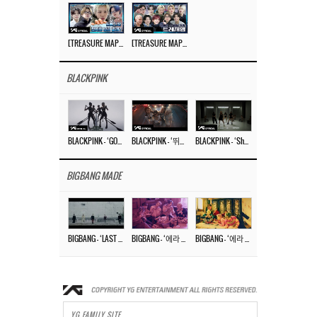
[TREASURE MAP] EP.77 🥲 우리 트레저 겁쟁이 아닙니다 🤚 기묘한 전시회
[TREASURE MAP] EP.77 🕯️ THE STRANGE EXHIBITION 🕰️ TEASER
BLACKPINK
BLACKPINK – ‘GO’ M/V
BLACKPINK – ‘뛰어(JUMP)’ M/V
BLACKPINK – ‘Shut Down’ DANCE PERFORMANCE VIDEO
BIGBANG MADE
BIGBANG – ‘LAST DANCE’ M/V MAKING FILM
BIGBANG – ‘에라 모르겠다 (FXXK IT)’ M/V MAKING FILM
BIGBANG – ‘에라 모르겠다(FXXK IT)’ M/V
YG FAMILY SITE