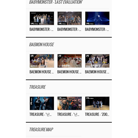
BABYMONSTER - 'LAST EVALUATION'
BABYMONSTER – ‘Last Evaluation’ EP.8
BABYMONSTER – ‘Last Evaluation’ EP.7
BABYMONSTER – ‘Last Evaluation’ EP.6
BAEMON HOUSE
BAEMON HOUSE EP.8
BAEMON HOUSE EP.7
BAEMON HOUSE EP.6
TREASURE
TREASURE – ‘난리나 (NALLY-NA) (HYUNHAYO)’ DANCE PERFORMANCE VIDEO
TREASURE – ‘난리나 (NALLY-NA) (HYUNHAYO)’ M/V
TREASURE – ‘ZOOM ZOOM’ DANCE PRACTICE VIDEO
TREASURE MAP