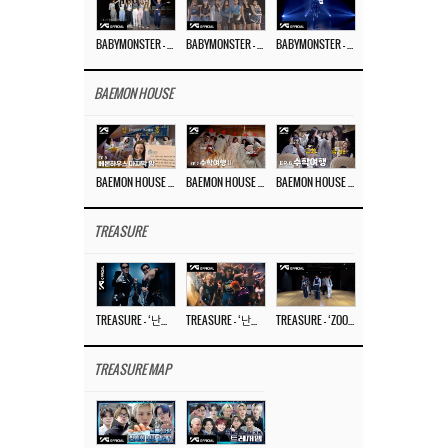
BABYMONSTER – ‘Last Evaluation’ EP.8
BABYMONSTER – ‘Last Evaluation’ EP.7
BABYMONSTER – ‘Last Evaluation’ EP.6
BAEMON HOUSE
BAEMON HOUSE EP.8
BAEMON HOUSE EP.7
BAEMON HOUSE EP.6
TREASURE
TREASURE – ‘난리나 (NALLY-NA) (HYUNHAYO)’ DANCE PERFORMANCE VIDEO
TREASURE – ‘난리나 (NALLY-NA) (HYUNHAYO)’ M/V
TREASURE – ‘ZOOM ZOOM’ DANCE PRACTICE VIDEO
TREASURE MAP