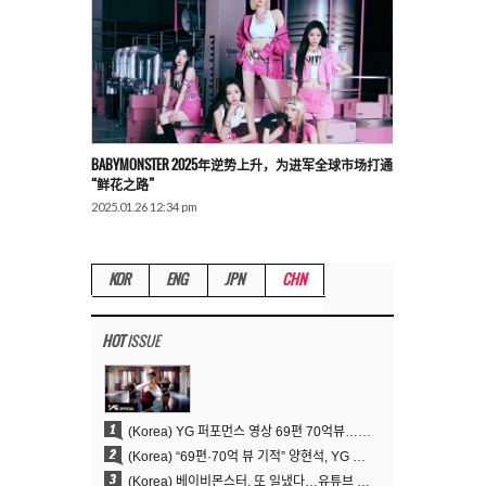
BABYMONSTER 2025年逆势上升，为进军全球市场打通
“鲜花之路”
2025.01.26 12:34 pm
KOR
ENG
JPN
CHN
HOT
ISSUE
1
(Korea) YG 퍼포먼스 영상 69편 70억뷰…양현석 제작 철학 통했다
2
(Korea) “69편·70억 뷰 기적” 양현석, YG 퍼포먼스 비디오 100% 직접 만든 이유
3
(Korea) 베이비몬스터, 또 일냈다…유튜브 월드와이드 1위