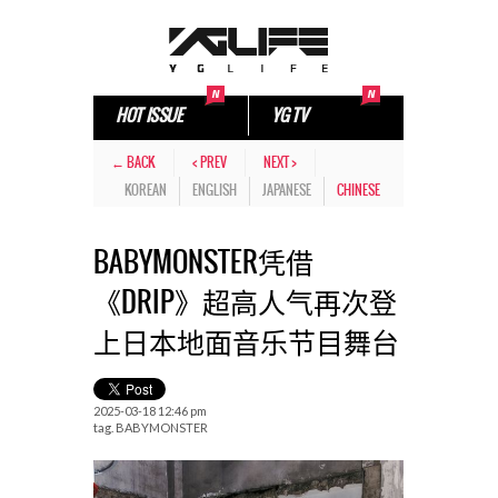
HOT ISSUE
YG TV
← BACK
< PREV
NEXT >
KOREAN
ENGLISH
JAPANESE
CHINESE
BABYMONSTER凭借
《DRIP》超高人气再次登
上日本地面音乐节目舞台
2025-03-18 12:46 pm
tag.
BABYMONSTER