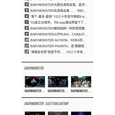
4
BABYMONSTER大胆化身吸血鬼，直冲YouTube全球趋势榜第一
5
BABYMONSTER化身吸血鬼……《MOON》为三个月企划收官
6
“首个·最多·最快” YG三十年坚守铸就K-pop巡演新格局
7
YG成立30周年，为K-pop演出界留下了什么？
8
BABYMONSTER展现独树一帜的视觉魅力与超强驾驭力……《MOON》
9
BABYMONSTER公开RUKA、CHIQUITA《MOON》视觉照 展现克制魅力与独特视觉风格
10
BABYMONSTER AHYEON、RORA完美驾驭暗黑概念……《MOON》视觉照公开
11
BABYMONSTER PHARITA，连“蒙娜丽莎眉”也完美驾驭……与ASA散发强烈气场
12
“演唱会名家”就是不同……YG三十年来积累的“体验式音乐”之力
BABYMONSTER
BABYMONSTER – ‘MOON’ M/V
BABYMONSTER – ‘MOON’ PERFORMANCE VIDEO
BABYMONSTER – ‘I LIKE IT’ M/V
BABYMONSTER - 'LAST EVALUATION'