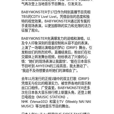
气再次登上当地音乐节目舞台，引发关注。
BABYMONSTER于17日作为特别直播节目亮相
TBS的CDTV Live! Live!。凭借自信的态度和独
特的视觉效果，BABYMONSTER通过其专属的
手麦现场表演，以更加醇熟的实力和无限的活力
征服了观众。
BABYMONSTER充满爆发力的说唱和演唱，以
及令人印象深刻的音量控制和从容不迫的表演，
上演了一场堪比演唱会的梦幻《DRIP》舞台，引
发粉丝们的热烈欢呼。直播结束后，粉丝们在社
交媒体上转发舞台视频，纷纷表达了兴奋的心
情：“她们的现场表演让我震惊”、“能在日本音乐
节目听到 AHYEON的三段高音，我太激动了”、
“我迫不及待想要去听她们的演唱会了”。
去年11月发行的正规1辑中的双主打歌《DRIP》
凭借无与伦比的精湛实力，被世界各地的音乐粉
丝口口相传，广受喜爱。BABYMONSTER还多
次在日本各大音乐排行榜上崭露头角，还登上朝
日电视台《MUSIC STATION》、
NHK《Venue101》和富士TV《Weekly NAI NAI
MUSIC》等当地音乐节目的舞台。