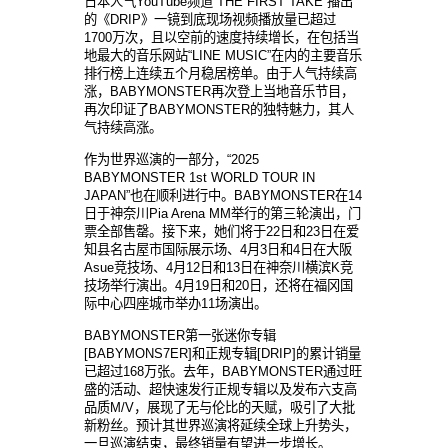
日本人气YouTube频道“THE FIRST TAKE”播出
的《DRIP》一镜到底现场视频播放量已超过
1700万次，且以空前的速度持续增长，在包括当
地最大的音乐网站“LINE MUSIC”在内的主要音乐
排行榜上连续五个月稳居榜单。由于人气持续高
涨，BABYMONSTER再次登上当地音乐节目，
再次印证了BABYMONSTER的独特魅力，其人
气持续高涨。
作为世界巡演的一部分，“2025
BABYMONSTER 1st WORLD TOUR IN
JAPAN”也在顺利进行中。BABYMONSTER在14
日于神奈川Pia Arena MM举行的第三轮演出，门
票全部售罄。接下来，她们将于22日和23日在爱
知县名古屋市国际展示场、4月3日和4日在大阪
Asue竞技场、4月12日和13日在神奈川横滨K竞
技场举行演出。4月19日和20日，还将在福冈国
际中心四座城市举办11场演出。
BABYMONSTER第一张迷你专辑
[BABYMONS7ER]和正规专辑[DRIP]的累计销量
已超过168万张。去年，BABYMONSTER通过旺
盛的活动、超快速发行正规专辑以及发布六支高
品质M/V，展现了无与伦比的天赋，吸引了大批
新粉丝。预计其世界巡演将延续全球上升势头，
一旦巡演结束，最终销量有望进一步增长。