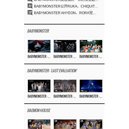
11
BABYMONSTER公开RUKA、CHIQUITA《MOON》视觉照 展现克制魅力与独特视觉风格
12
BABYMONSTER AHYEON、RORA完美驾驭暗黑概念……《MOON》视觉照公开
BABYMONSTER
BABYMONSTER – ‘MOON’ M/V
BABYMONSTER – ‘MOON’ PERFORMANCE VIDEO
BABYMONSTER – ‘I LIKE IT’ M/V
BABYMONSTER - 'LAST EVALUATION'
BABYMONSTER – ‘Last Evaluation’ EP.8
BABYMONSTER – ‘Last Evaluation’ EP.7
BABYMONSTER – ‘Last Evaluation’ EP.6
BAEMON HOUSE