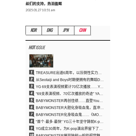
丝们的支持，热泪盈眶
2025.01.27 10:51 am
KOR
ENG
JPN
CHN
HOT
ISSUE
1
TREASURE出道6周年，以压倒性实力证明“YG之宝”的真正价值
2
从Seotaiji and Boys时期便拥有的舞蹈DNA……YANG HYUN SUK开创YG Performance Video 70亿播放神话
3
YG 69支表演视频累计70亿次播放……YANG HYUN SUK制作理念奏效
4
“69支表演视频、70亿次播放的奇迹” YANG HYUN SUK为何100%亲自打造YG表演视频
5
BABYMONSTER再创佳绩……直登YouTube全球趋势榜第一名
6
BABYMONSTER大胆化身吸血鬼，直冲YouTube全球趋势榜第一
7
BABYMONSTER化身吸血鬼……《MOON》为三个月企划收官
8
“首个·最多·最快” YG三十年坚守铸就K-pop巡演新格局
9
YG成立30周年，为K-pop演出界留下了什么？
10
BABYMONSTER展现独树一帜的视觉魅力与超强驾驭力……《MOON》