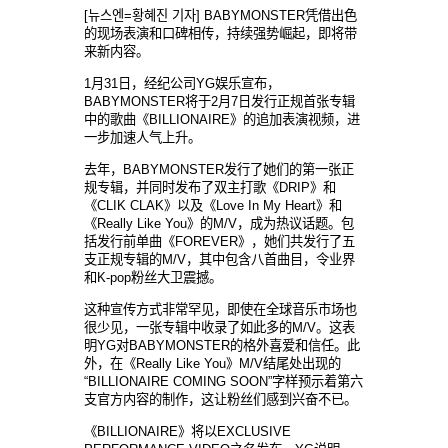
[뉴스엔=황혜진 기자] BABYMONSTER凭借出色
的现场表演和口碑相传，持续强势崛起，即将带
来新内容。
1月31日，经纪公司YG娱乐宣布，
BABYMONSTER将于2月7日发行正规首张专辑
中的歌曲《BILLIONAIRE》的追加表演视频，进
一步加速人气上升。
去年，BABYMONSTER发行了她们的第一张正
规专辑，并同时发布了双主打歌《DRIP》和
《CLIK CLAK》以及《Love In My Heart》和
《Really Like You》的M/V，成为热议话题。包
括发行前单曲《FOREVER》，她们共发行了五
支正规专辑的M/V，其中包含八首曲目，令业界
和K-pop粉丝大卫震撼。
这种宣传方式非常罕见，即使在全球音乐市场也
很少见，一张专辑中收录了如此多的M/V。这表
明YG对BABYMONSTER的格外喜爱和信任。此
外，在《Really Like You》M/V结尾处出现的
“BILLIONAIRE COMING SOON”字样预示着第六
支官方内容的制作，这让粉丝们感到兴奋不已。
《BILLIONAIRE》将以EXCLUSIVE