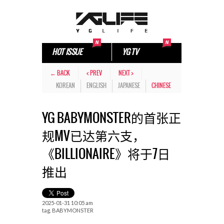
HOT ISSUE
YG TV
← BACK
< PREV
NEXT >
KOREAN
ENGLISH
JAPANESE
CHINESE
YG BABYMONSTER的首张正
规MV已达第六支，
《BILLIONAIRE》将于7日
推出
2025-01-31 10:05 am
tag.
BABYMONSTER