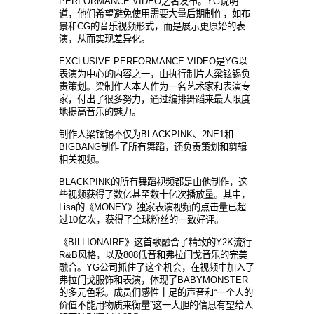
PERFORMANCE VIDEO之名发布。YG说明
道，他们希望避免使用需要大量后期制作，如布
景和CG的音乐视频形式，而是展示更原始的表
演，从而实现差异化。
EXCLUSIVE PERFORMANCE VIDEO是YG以
表演为中心的内容之一，由执行制片人梁铉锡负
责策划。梁制作人本人作为一名艺术家和表演专
家，付出了很多努力，通过编排舞蹈来最大限度
地提高音乐的魅力。
制作人梁铉锡不仅为BLACKPINK、2NE1和
BIGBANG制作了所有舞蹈，还负责策划和剪辑
相关视频。
BLACKPINK的所有舞蹈视频都是由他制作，这
些视频获得了数亿甚至数十亿次播放量。其中，
Lisa的《MONEY》独家表演视频的点击量已超
过10亿次，获得了全球粉丝的一致好评。
《BILLIONAIRE》这首歌融合了精致的Y2K流行
R&B风格，以及808低音和弗拉门戈音乐的完美
融合。YG公司抓住了这个机会，在视频中加入了
弗拉门戈服饰和表演，体现了BABYMONSTER
的多元色彩。成员们感性十足的声音和“一个人的
价值不能用物质来衡量”这一大胆的信息有望给人