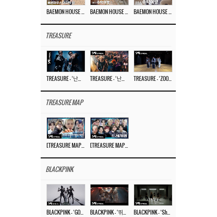
BAEMON HOUSE EP.8
BAEMON HOUSE EP.7
BAEMON HOUSE EP.6
TREASURE
TREASURE – ‘난리나 (NALLY-NA) (HYUNHAYO)’ DANCE PERFORMANCE VIDEO
TREASURE – ‘난리나 (NALLY-NA) (HYUNHAYO)’ M/V
TREASURE – ‘ZOOM ZOOM’ DANCE PRACTICE VIDEO
TREASURE MAP
[TREASURE MAP] EP.77 🥲 우리 트레저 겁쟁이 아닙니다 🤚 기묘한 전시회
[TREASURE MAP] EP.77 🕯️ THE STRANGE EXHIBITION 🕰️ TEASER
BLACKPINK
BLACKPINK – ‘GO’ M/V
BLACKPINK – ‘뛰어(JUMP)’ M/V
BLACKPINK – ‘Shut Down’ DANCE PERFORMANCE VIDEO