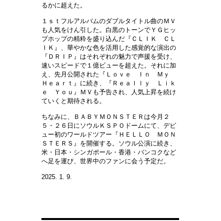
るかに超えた。
１ｓｔフルアルバムのダブルタイトル曲のＭＶ
も人気をけん引した。白黒のトーンでＹＧヒッ
プホップの精粋を盛り込んだ『ＣＬＩＫ ＣＬ
ＩＫ』、華やかな色を活用した感覚的な演出の
『ＤＲＩＰ』はそれぞれの魅力で声援を受け、
速いスピードで１億ビューを超えた。それに加
え、先月公開された『Ｌｏｖｅ Ｉｎ Ｍｙ
Ｈｅａｒｔ』に続き、『Ｒｅａｌｌｙ Ｌｉｋ
ｅ Ｙｏｕ』ＭＶも予告され、人気上昇を続け
ていくと期待される。
ちなみに、ＢＡＢＹＭＯＮＳＴＥＲは今月２
５・２６日にソウルＫＳＰＯドームにて、デビ
ュー初のワールドツアー『ＨＥＬＬＯ ＭＯＮ
ＳＴＥＲＳ』を開催する。ソウル公演に続き、
米・日本・シンガポール・香港・バンコクなど
へ足を運び、世界中のファンに会う予定だ。
2025. 1. 9.