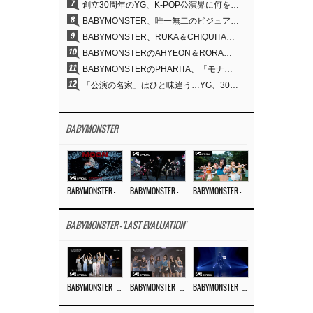
7
創立30周年のYG、K-POP公演界に何を残したのか
8
BABYMONSTER、唯一無二のビジュアルと圧倒的な表現力…『MOON』
9
BABYMONSTER、RUKA＆CHIQUITAの「MOON」ビジュアルを公開…洗練されたカリスマ性・ユニークなビジュアル
10
BABYMONSTERのAHYEON＆RORA、ダークコンセプトを完璧に表現…「MOON」ビジュアルフォト公開
11
BABYMONSTERのPHARITA、「モナリザ眉」も完璧にものにする…ASAと放つ強烈なオーラ
12
「公演の名家」はひと味違う…YG、30年にわたり積み重ねてきた「体験する音楽」の力
BABYMONSTER
BABYMONSTER – ‘MOON’ M/V
BABYMONSTER – ‘MOON’ PERFORMANCE VIDEO
BABYMONSTER – ‘I LIKE IT’ M/V
BABYMONSTER - 'LAST EVALUATION'
BABYMONSTER – ‘Last Evaluation’ EP.8
BABYMONSTER – ‘Last Evaluation’ EP.7
BABYMONSTER – ‘Last Evaluation’ EP.6