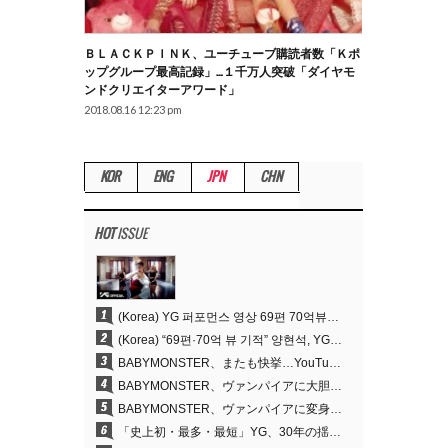
ＢＬＡＣＫＰＩＮＫ、ユーチューブ購読者数「Ｋポ
ップグループ最高記録」…１千万人突破「ダイヤモ
ンドクリエイターアワード」
2018.08.16 12:23 pm
KOR
ENG
JPN
CHN
HOT
ISSUE
1
(Korea) YG 퍼포먼스 영상 69편 70억뷰…양현석 제작 철학 통했다
2
(Korea) “69편·70억 뷰 기적” 양현석, YG 퍼포먼스 비디오 100% 직접 만든 이유
3
BABYMONSTER、またも快挙…YouTubeワールドワイドトレンドで1位に
4
BABYMONSTER、ヴァンパイアに大胆変身…YouTubeトレンド1位を獲得
5
BABYMONSTER、ヴァンパイアに変身…「MOON」で3か月にわたるプロジェクトを締めくくる
6
「史上初・最多・最短」YG、30年の揺るぎない信念が切り開いたK-POPツアーの新境地