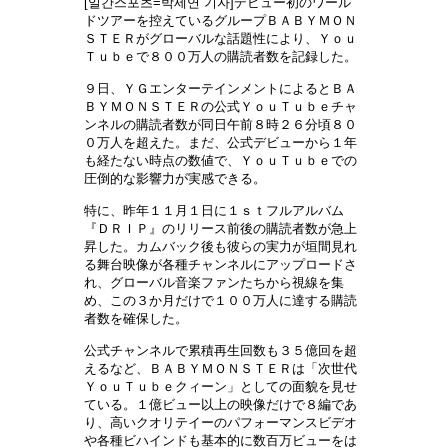
[일간스포츠=박세연 기자]デビュー初のワール
ドツアーを控えているグループＢＡＢＹＭＯＮ
ＳＴＥＲがグローバルな話題性により、Ｙｏｕ
Ｔｕｂｅで８００万人の購読者数を記録した。
９日、ＹＧエンターテインメントによるとＢＡ
ＢＹＭＯＮＳＴＥＲの公式ＹｏｕＴｕｂｅチャ
ンネルの購読者数が同日午前８時２６分頃８０
０万人を超えた。まだ、公式デビューから１年
も経たない時点の数値で、ＹｏｕＴｕｂｅでの
圧倒的な影響力が実感できる。
特に、昨年１１月１日に１ｓｔフルアルバム
『ＤＲＩＰ』のリリース前後の購読者数が急上
昇した。カムバック後も彼らの実力が垣間見れ
る舞台映像が各種チャンネルにアップロードさ
れ、グローバル音楽ファンたちから視線を集
め、この３か月だけで１００万人に達する購読
者数を確保した。
公式チャンネルで累積再生回数も３５億回を超
えるなど、ＢＡＢＹＭＯＮＳＴＥＲは「次世代
ＹｏｕＴｕｂｅクィーン」としての面貌を見せ
ている。１億ビュー以上の映像だけで８編であ
り、高いクオリテイーのパフォーマンスビデオ
や各種ビハインドも基本的に数百万ビューをは