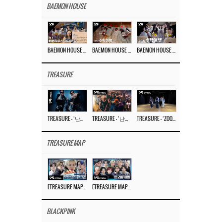
BAEMON HOUSE
BAEMON HOUSE EP.8
BAEMON HOUSE EP.7
BAEMON HOUSE EP.6
TREASURE
TREASURE – ‘난리나 (NALLY-NA) (HYUNHAYO)’ DANCE PERFORMANCE VIDEO
TREASURE – ‘난리나 (NALLY-NA) (HYUNHAYO)’ M/V
TREASURE – ‘ZOOM ZOOM’ DANCE PRACTICE VIDEO
TREASURE MAP
[TREASURE MAP] EP.77 🥲 우리 트레저 겁쟁이 아닙니다 🤚 기묘한 전시회
[TREASURE MAP] EP.77 🕯️ THE STRANGE EXHIBITION 🕰️ TEASER
BLACKPINK