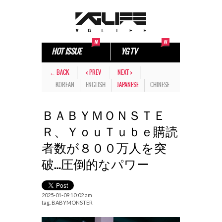
HOT ISSUE
YG TV
← BACK
< PREV
NEXT >
KOREAN
ENGLISH
JAPANESE
CHINESE
ＢＡＢＹＭＯＮＳＴＥ
Ｒ、ＹｏｕＴｕｂｅ購読
者数が８００万人を突
破…圧倒的なパワー
2025-01-09 10:02 am
tag.
BABYMONSTER