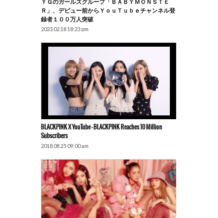
ＹＧのガールズグループ「ＢＡＢＹＭＯＮＳＴＥ
Ｒ」、デビュー前からＹｏｕＴｕｂｅチャンネル登
録者１００万人突破
2023.02.18 18:23 pm
BLACKPINK X YouTube – BLACKPINK Reaches 10 Million
Subscribers
2018.08.25 09:00 am