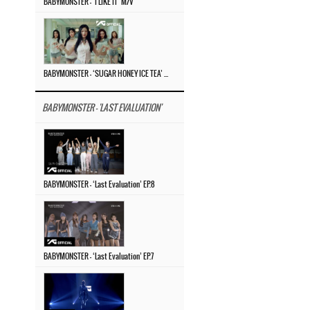
BABYMONSTER – ‘I LIKE IT’ M/V
BABYMONSTER – ‘SUGAR HONEY ICE TEA’ M/V
BABYMONSTER - 'LAST EVALUATION'
BABYMONSTER – ‘Last Evaluation’ EP.8
BABYMONSTER – ‘Last Evaluation’ EP.7