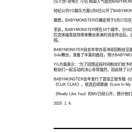
[뉴스엔=황혜진 기자] 韩国人气组合BABY
经纪公司YG娱乐方面1月6日公开了BABYMONSTE
据悉，BABYMONSTER已确定将于5月17
至此，BABYMONSTER将在10个城市，分1
匹克体操竞技场带来舞台表演的消息传出后，
程。
BABYMONSTER自去年举办亚洲巡回粉丝
Solo舞台，准备了丰富的曲目，预计BABY
YG方面表示：“为了回馈这段时间粉丝们给予的
粉丝们一起互动的决心非常强烈，因此除了公
BABYMONSTER去年发行了首张正规专辑
《CLIK CLAK》，就连后续歌曲《Love I
《Really Like You》的MV已经公开，
2025. 1. 6.