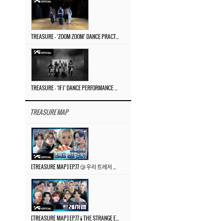
TREASURE – ‘ZOOM ZOOM’ DANCE PRACTICE VIDEO
TREASURE – ‘IF I’ DANCE PERFORMANCE VIDEO
TREASURE MAP
[TREASURE MAP] EP.77 🥲 우리 트레저 겁쟁이 아닙니다 🤚 기묘한 전시회
[TREASURE MAP] EP.77 🕯️ THE STRANGE EXHIBITION 🕰️ TEASER