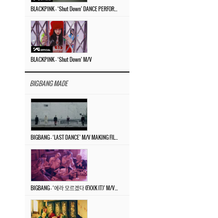
BLACKPINK – ‘Shut Down’ DANCE PERFORMANCE VIDEO
BLACKPINK – ‘Shut Down’ M/V
BIGBANG MADE
BIGBANG – ‘LAST DANCE’ M/V MAKING FILM
BIGBANG – ‘에라 모르겠다 (FXXK IT)’ M/V MAKING FILM