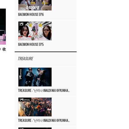
BAEMON HOUSE EP.6
BAEMON HOUSE EP.5
P》收
TREASURE
TREASURE – ‘난리나 (NALLY-NA) (HYUNHAYO)’ DANCE PERFORMANCE VIDEO
TREASURE – ‘난리나 (NALLY-NA) (HYUNHAYO)’ M/V