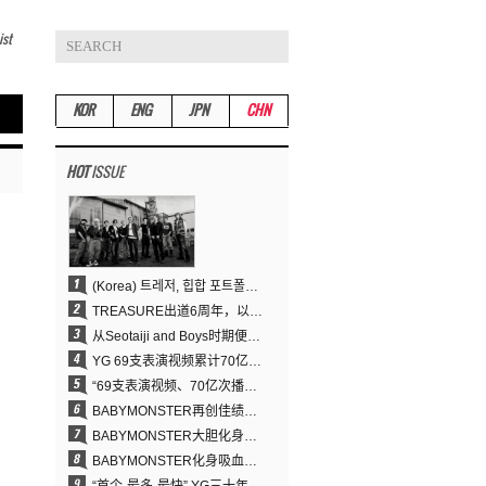
ist
KOR
ENG
JPN
CHN
HOT
ISSUE
(Korea) 트레저, 힙합 포트폴리오 승부수 통했다…데뷔 6주년 새 도약
TREASURE出道6周年，以压倒性实力证明“YG之宝”的真正价值
从Seotaiji and Boys时期便拥有的舞蹈DNA……YANG HYUN SUK开创YG Performance Video 70亿播放神话
YG 69支表演视频累计70亿次播放……YANG HYUN SUK制作理念奏效
“69支表演视频、70亿次播放的奇迹” YANG HYUN SUK为何100%亲自打造YG表演视频
BABYMONSTER再创佳绩……直登YouTube全球趋势榜第一名
BABYMONSTER大胆化身吸血鬼，直冲YouTube全球趋势榜第一
BABYMONSTER化身吸血鬼……《MOON》为三个月企划收官