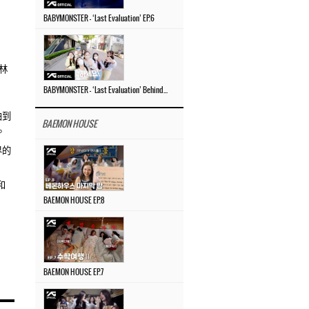
BABYMONSTER – ‘Last Evaluation’ EP.6
奥林
日
BABYMONSTER – ‘Last Evaluation’ Behind The Scenes #4
曲到
BAEMON HOUSE
。
界的
和
BAEMON HOUSE EP.8
BAEMON HOUSE EP.7