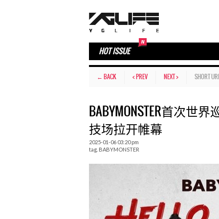
HOT ISSUE
← BACK
< PREV
NEXT >
SHORT UR
BABYMONSTER首次
技场拉开帷幕
2025-01-06 03:20 pm
tag.
BABYMONSTER