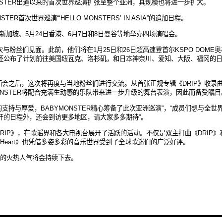
MONSTER出道以来的首次世界巡演扩张至整个亚洲，其规模也将进一步扩大。
R首次世界巡演“‘HELLO MONSTERS’ IN ASIA”的追加日程。
日在新加坡、5月24日香港、6月7日和8日曼谷等地举办四场演唱会。
9次与粉丝们见面。此前，他们将在1月25日和26日超高速登首尔KSPO DOME
还公布了计划前往美国纽瓦克、洛杉矶，和日本神奈川、爱知、大阪、福冈的
见面会之后，这次将再度与当地粉丝们进行交流。从首张正规专辑《DRIP》收录
MONSTER将配合充满生动感的乐队带来进一步升级的舞台表演，因此而备受瞩目
支持与厚爱，BABYMONSTER精心筹备了此次亚洲巡演”，“成员们想与全世
开的日程外，还会到访更多地区，请大家多多期待”。
《DRIP》，在歌谣界和各大电视台展开了活跃的活动。不仅是双主打曲《DRIP》
n My Heart》也凭借多姿多彩的音乐世界受到了全球歌迷们的广泛好评。
预计他们的火热人气将会持续下去。