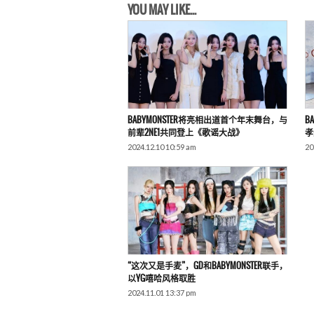
YOU MAY LIKE...
BABYMONSTER将亮相出道首个年末舞台，与
B
前辈2NE1共同登上《歌谣大战》
孝
2024.12.10 10:59 am
20
“这次又是手麦”，GD和BABYMONSTER联手，
以YG嘻哈风格取胜
2024.11.01 13:37 pm