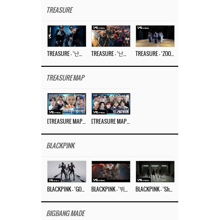
TREASURE
TREASURE – ‘난리나 (NALLY-NA) (HYUNHAYO)’ DANCE PERFORMANCE VIDEO
TREASURE – ‘난리나 (NALLY-NA) (HYUNHAYO)’ M/V
TREASURE – ‘ZOOM ZOOM’ DANCE PRACTICE VIDEO
TREASURE MAP
[TREASURE MAP] EP.77 🥲 우리 트레저 겁쟁이 아닙니다 🤚 기묘한 전시회
[TREASURE MAP] EP.77 🕯️ THE STRANGE EXHIBITION 🕰️ TEASER
BLACKPINK
BLACKPINK – ‘GO’ M/V
BLACKPINK – ‘뛰어(JUMP)’ M/V
BLACKPINK – ‘Shut Down’ DANCE PERFORMANCE VIDEO
BIGBANG MADE