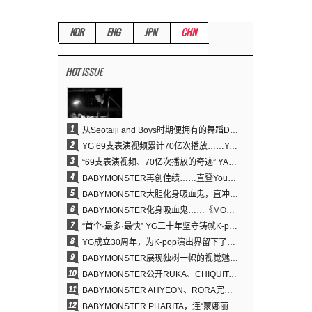
KOR
ENG
JPN
CHN
HOT
ISSUE
1
从Seotaiji and Boys时期便拥有的舞蹈DNA……YANG HYUN SUK开创YG Performance Video 70亿播放神话
2
YG 69支表演视频累计70亿次播放……YANG HYUN SUK制作理念奏效
3
“69支表演视频、70亿次播放的奇迹” YANG HYUN SUK为何100%亲自打造YG表演视频
4
BABYMONSTER再创佳绩……直登YouTube全球趋势榜第一名
5
BABYMONSTER大胆化身吸血鬼，直冲YouTube全球趋势榜第一
6
BABYMONSTER化身吸血鬼……《MOON》为三个月企划收官
7
“首个·最多·最快” YG三十年坚守铸就K-pop巡演新格局
8
YG成立30周年，为K-pop演出界留下了什么？
9
BABYMONSTER展现独树一帜的视觉魅力与超强驾驭力……《MOON》
10
BABYMONSTER公开RUKA、CHIQUITA《MOON》视觉照 展现克制魅力与独特视觉风格
11
BABYMONSTER AHYEON、RORA完美驾驭暗黑概念……《MOON》视觉照公开
12
BABYMONSTER PHARITA，连“蒙娜丽莎眉”也完美驾驭……与ASA散发强烈气场