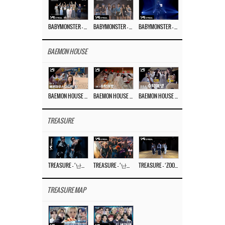
BABYMONSTER – ‘Last Evaluation’ EP.8
BABYMONSTER – ‘Last Evaluation’ EP.7
BABYMONSTER – ‘Last Evaluation’ EP.6
BAEMON HOUSE
BAEMON HOUSE EP.8
BAEMON HOUSE EP.7
BAEMON HOUSE EP.6
TREASURE
TREASURE – ‘난리나 (NALLY-NA) (HYUNHAYO)’ DANCE PERFORMANCE VIDEO
TREASURE – ‘난리나 (NALLY-NA) (HYUNHAYO)’ M/V
TREASURE – ‘ZOOM ZOOM’ DANCE PRACTICE VIDEO
TREASURE MAP