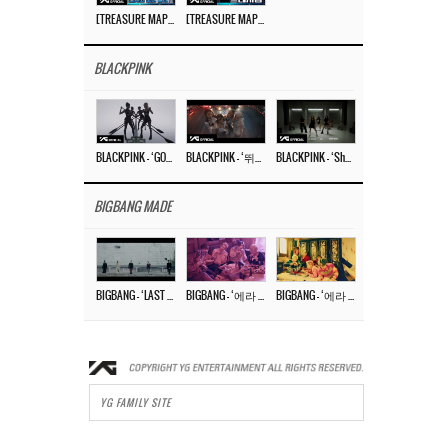
[TREASURE MAP] EP.77 🥲 우리 트레저 겁쟁이 아닙니다 🤚 기묘한 전시회
[TREASURE MAP] EP.77 🕯️ THE STRANGE EXHIBITION 🕰️ TEASER
BLACKPINK
BLACKPINK – ‘GO’ M/V
BLACKPINK – ‘뛰어(JUMP)’ M/V
BLACKPINK – ‘Shut Down’ DANCE PERFORMANCE VIDEO
BIGBANG MADE
BIGBANG – ‘LAST DANCE’ M/V MAKING FILM
BIGBANG – ‘에라 모르겠다 (FXXK IT)’ M/V MAKING FILM
BIGBANG – ‘에라 모르겠다(FXXK IT)’ M/V
YG FAMILY SITE