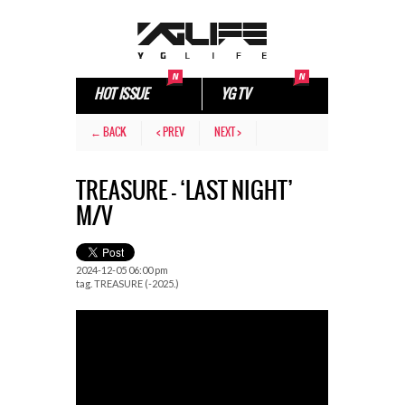
HOT ISSUE
YG TV
← BACK
< PREV
NEXT >
TREASURE – ‘LAST NIGHT’
M/V
2024-12-05 06:00 pm
tag.
TREASURE (-2025.)