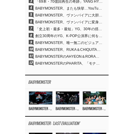
3
「69本・70億回再生の奇跡」YANG HYUN SUK、YGのパフォーマンスビデオを100％自ら手掛けた理由
4
BABYMONSTER、またも快挙…YouTubeワールドワイドトレンドで1位に
5
BABYMONSTER、ヴァンパイアに大胆変身…YouTubeトレンド1位を獲得
6
BABYMONSTER、ヴァンパイアに変身…「MOON」で3か月にわたるプロジェクトを締めくくる
7
「史上初・最多・最短」YG、30年の揺るぎない信念が切り開いたK-POPツアーの新境地
8
創立30周年のYG、K-POP公演界に何を残したのか
9
BABYMONSTER、唯一無二のビジュアルと圧倒的な表現力…『MOON』
10
BABYMONSTER、RUKA＆CHIQUITAの「MOON」ビジュアルを公開…洗練されたカリスマ性・ユニークなビジュアル
11
BABYMONSTERのAHYEON＆RORA、ダークコンセプトを完璧に表現…「MOON」ビジュアルフォト公開
12
BABYMONSTERのPHARITA、「モナリザ眉」も完璧にものにする…ASAと放つ強烈なオーラ
BABYMONSTER
BABYMONSTER – ‘MOON’ M/V
BABYMONSTER – ‘MOON’ PERFORMANCE VIDEO
BABYMONSTER – ‘I LIKE IT’ M/V
BABYMONSTER - 'LAST EVALUATION'