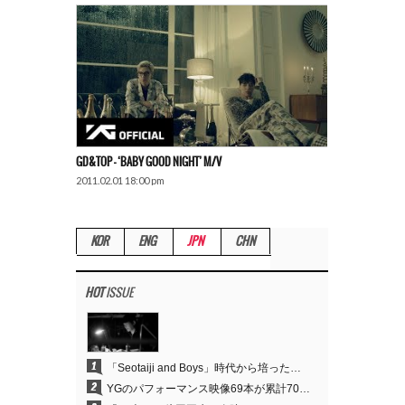
GD&TOP – ‘BABY GOOD NIGHT’ M/V
2011.02.01 18:00 pm
KOR
ENG
JPN
CHN
HOT
ISSUE
1
「Seotaiji and Boys」時代から培ったダンスDNA…YANG HYUN SUK、YGのパフォーマンスビデオ70億回再生の原点
2
YGのパフォーマンス映像69本が累計70億回再生…YANG HYUN SUKの制作哲学が実を結ぶ