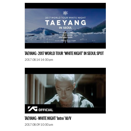
TAEYANG – 2017 WORLD TOUR ‘WHITE NIGHT’ IN SEOUL SPOT
2017.08.14 14:00 pm
TAEYANG – WHITE NIGHT ‘Intro’ M/V
2017.08.09 10:00 am