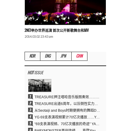
2NE1举办世界巡演 首次公开新歌舞台和MV
2014.03.02 23:43 pm
KOR
ENG
JPN
CHN
HOT
ISSUE
1
TREASURE押注嘻哈音乐版图奏效……出道6周年迎来全新飞跃
2
TREASURE出道6周年，以压倒性实力证明“YG之宝”的真正价值
3
从Seotaiji and Boys时期便拥有的舞蹈DNA……YANG HYUN SUK开创YG Performance Video 70亿播放神话
4
YG 69支表演视频累计70亿次播放……YANG HYUN SUK制作理念奏效
5
“69支表演视频、70亿次播放的奇迹” YANG HYUN SUK为何100%亲自打造YG表演视频
6
BABYMONSTER再创佳绩……直登YouTube全球趋势榜第一名