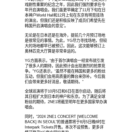
戏剧性重聚的纪念之年，因此我们强烈要求在今
年开启演唱会。我们虽更早确定了11月下旬在日
本神户World Hall和12月上旬在东京有明竞技场
的演出，但我们还是积极反映了成员们希望先在
韩国开启演唱会的意见”。
无论是在日本还是在海外，提前几个月预订场地
是很常见的事情。为此，YG尽力寻找场地，但较
大的场地都早已被预订。因此，这次能够预订上
奥林匹克大厅算是非常幸运的。
YG方面表示，“由于首尔演唱会一经宣布就引发
了很多人的期待，因此预计会出现激烈的抢票竞
争。”YG还表示，“虽然不能在韩国和更多的粉丝
互动，但我们会用高质量的舞台来弥补。今后我
们会带来更多好消息，敬请期待。”
全球巡演将于10月5日和6日在首尔启动，随后将
其日程扩大到日本的神户和东京。为了满足全球
粉丝的期待，2NE1将截至明年在更多国家举办演
唱会。
同时，“2024 2NE1 CONCERT [WELCOME
BACK] IN SEOUL”的普通票将于8月5日晚8时在
Interpark Tickets开售。本次不设预售，更多详