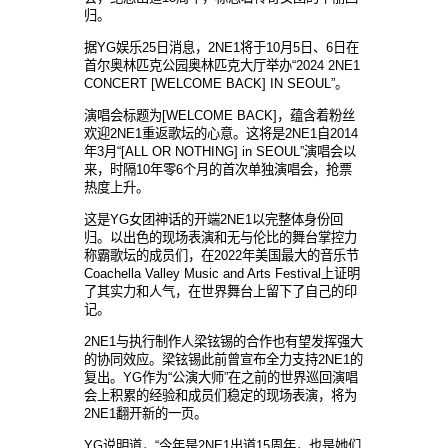
归。
据YG娱乐25日消息，2NE1将于10月5日、6日在
首尔奥林匹克公园奥林匹克大厅举办“2024 2NE1
CONCERT [WELCOME BACK] IN SEOUL”。
演唱会标题为[WELCOME BACK]，蕴含着粉丝
欢迎2NE1重返歌坛的心意。这将是2NE1自2014
年3月“[ALL OR NOTHING] in SEOUL”演唱会以
来，时隔10年零6个月的首次单独演唱会，抢票
热度上升。
这是YG女团神话的开端2NE1以完整体身份回
归。以出色的现场表演和无与伦比的舞台掌控力
称霸歌坛的成员们，在2022年美国最大的音乐节
Coachella Valley Music and Arts Festival上证明
了其实力和人气，在世界舞台上留下了自己的印
记。
2NE1与执行制作人梁铉锡的合作也有望发挥强大
的协同效应。梁铉锡此前曾宣布全力支持2NE1的
复出。YG作为“公演大师”在之前的世界巡回演唱
会上积累的经验和成员们稳定的现场表演，将为
2NE1翻开新的一页。
YG说明道，“今年是2NE1出道15周年，也是她们