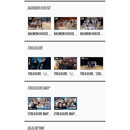
BAEMON HOUSE
BAEMON HOUSE EP.8
BAEMON HOUSE EP.7
BAEMON HOUSE EP.6
TREASURE
TREASURE – ‘난리나 (NALLY-NA) (HYUNHAYO)’ DANCE PERFORMANCE VIDEO
TREASURE – ‘난리나 (NALLY-NA) (HYUNHAYO)’ M/V
TREASURE – ‘ZOOM ZOOM’ DANCE PRACTICE VIDEO
TREASURE MAP
[TREASURE MAP] EP.77 🥲 우리 트레저 겁쟁이 아닙니다 🤚 기묘한 전시회
[TREASURE MAP] EP.77 🕯️ THE STRANGE EXHIBITION 🕰️ TEASER
BLACKPINK