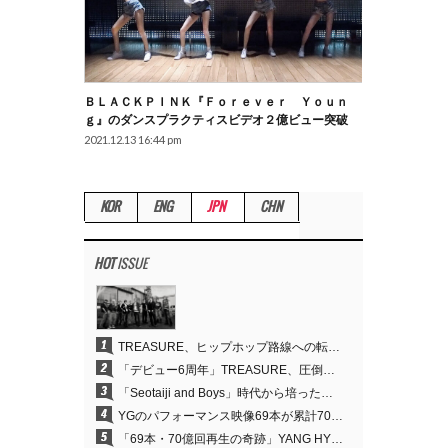
ＢＬＡＣＫＰＩＮＫ『Ｆｏｒｅｖｅｒ Ｙｏｕｎ
Ｇ』のダンスプラクティスビデオ２億ビュー突破
2021.12.13 16:44 pm
KOR
ENG
JPN
CHN
HOT
ISSUE
1
TREASURE、ヒップホップ路線への転換が的中…デビュー6周年でさらなる飛躍
2
「デビュー6周年」TREASURE、圧倒的な実力で証明した「YGの宝」の真価
3
「Seotaiji and Boys」時代から培ったダンスDNA…YANG HYUN SUK、YGのパフォーマンスビデオ70億回再生の原点
4
YGのパフォーマンス映像69本が累計70億回再生…YANG HYUN SUKの制作哲学が実を結ぶ
5
「69本・70億回再生の奇跡」YANG HYUN SUK、YGのパフォーマンスビデオを100％自ら手掛けた理由