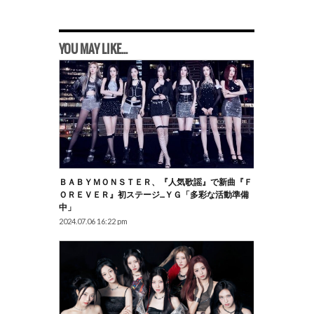
YOU MAY LIKE...
ＢＡＢＹＭＯＮＳＴＥＲ、『人気歌謡』で新曲『Ｆ
ＯＲＥＶＥＲ』初ステージ…ＹＧ「多彩な活動準備
中」
2024.07.06 16:22 pm