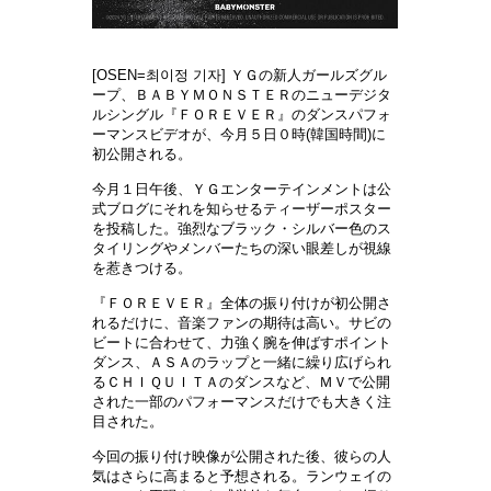
[OSEN=최이정 기자] ＹＧの新人ガールズグル
ープ、ＢＡＢＹＭＯＮＳＴＥＲのニューデジタ
ルシングル『ＦＯＲＥＶＥＲ』のダンスパフォ
ーマンスビデオが、今月５日０時(韓国時間)に
初公開される。
今月１日午後、ＹＧエンターテインメントは公
式ブログにそれを知らせるティーザーポスター
を投稿した。強烈なブラック・シルバー色のス
タイリングやメンバーたちの深い眼差しが視線
を惹きつける。
『ＦＯＲＥＶＥＲ』全体の振り付けが初公開さ
れるだけに、音楽ファンの期待は高い。サビの
ビートに合わせて、力強く腕を伸ばすポイント
ダンス、ＡＳＡのラップと一緒に繰り広げられ
るＣＨＩＱＵＩＴＡのダンスなど、ＭＶで公開
された一部のパフォーマンスだけでも大きく注
目された。
今回の振り付け映像が公開された後、彼らの人
気はさらに高まると予想される。ランウェイの