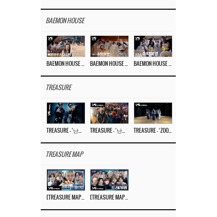
BAEMON HOUSE
BAEMON HOUSE EP.8
BAEMON HOUSE EP.7
BAEMON HOUSE EP.6
TREASURE
TREASURE – ‘난리나 (NALLY-NA) (HYUNHAYO)’ DANCE PERFORMANCE VIDEO
TREASURE – ‘난리나 (NALLY-NA) (HYUNHAYO)’ M/V
TREASURE – ‘ZOOM ZOOM’ DANCE PRACTICE VIDEO
TREASURE MAP
[TREASURE MAP] EP.77 🥲 우리 트레저 겁쟁이 아닙니다 🤚 기묘한 전시회
[TREASURE MAP] EP.77 🕯️ THE STRANGE EXHIBITION 🕰️ TEASER