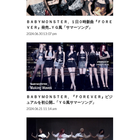
ＢＡＢＹＭＯＮＳＴＥＲ、１日０時新曲『ＦＯＲＥ
ＶＥＲ』発売…ＹＧ風「サマーソング」
2024.06.30 13:07 pm
ＢＡＢＹＭＯＮＳＴＥＲ、『ＦＯＲＥＶＥＲ』ビジ
ュアルを初公開…「ＹＧ風サマーソング」
2024.06.21 11:14 am