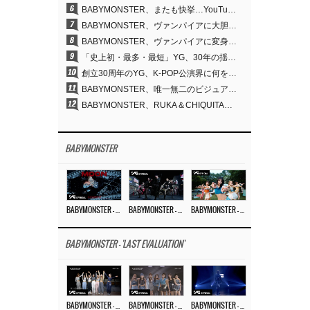
6
BABYMONSTER、またも快挙…YouTubeワールドワイドトレンドで1位に
7
BABYMONSTER、ヴァンパイアに大胆変身…YouTubeトレンド1位を獲得
8
BABYMONSTER、ヴァンパイアに変身…「MOON」で3か月にわたるプロジェクトを締めくくる
9
「史上初・最多・最短」YG、30年の揺るぎない信念が切り開いたK-POPツアーの新境地
10
創立30周年のYG、K-POP公演界に何を残したのか
11
BABYMONSTER、唯一無二のビジュアルと圧倒的な表現力…『MOON』
12
BABYMONSTER、RUKA＆CHIQUITAの「MOON」ビジュアルを公開…洗練されたカリスマ性・ユニークなビジュアル
BABYMONSTER
BABYMONSTER – ‘MOON’ M/V
BABYMONSTER – ‘MOON’ PERFORMANCE VIDEO
BABYMONSTER – ‘I LIKE IT’ M/V
BABYMONSTER - 'LAST EVALUATION'
BABYMONSTER – ‘Last Evaluation’ EP.8
BABYMONSTER – ‘Last Evaluation’ EP.7
BABYMONSTER – ‘Last Evaluation’ EP.6