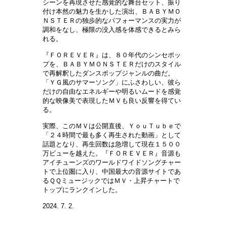
シーンを再現させた感覚的な舞台セット、振り
付け本然の魅力を生かした演出、ＢＡＢＹＭＯ
ＮＳＴＥＲの独歩的なパフォーマンスの実力が
調和をなし、極限の没入感を体感できるとみら
れる。
『ＦＯＲＥＶＥＲ』は、８０年代のシンセポッ
プを、ＢＡＢＹＭＯＮＳＴＥＲだけのスタイル
で再解釈したダンスポップジャンルの曲だ。
「ＹＧ風のサマーソング」にふさわしい、彼ら
だけの自由なエネルギーや明るいムードを感覚
的な映像美で表現したＭＶも良い反響を得てい
る。
実際、このＭＶは公開直後、ＹｏｕＴｕｂｅで
「２４時間で最も多く再生された動画」として
話題となり、再生回数は急増して現在１５００
万ビューを越えた。『ＦＯＲＥＶＥＲ』音源も
アイチューンズのワールドワイドソングチャー
トで上位圏に入り、中国最大の音源サイトであ
るＱＱミュージックではＭＶ・上昇チャートで
トップにランクインした。
2024. 7. 2.