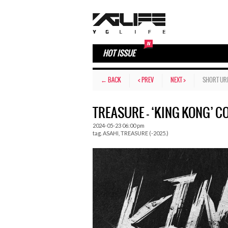
HOT ISSUE
← BACK
< PREV
NEXT >
SHORT UR
TREASURE – ‘KING KONG’ C
2024-05-23 06:00 pm
tag.
ASAHI
,
TREASURE (-2025.)