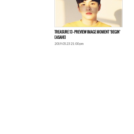
TREASURE 13 – PREVIEW IMAGE MOMENT ‘BEGIN’
[ASAHI]
2019.05.23 21:00 pm