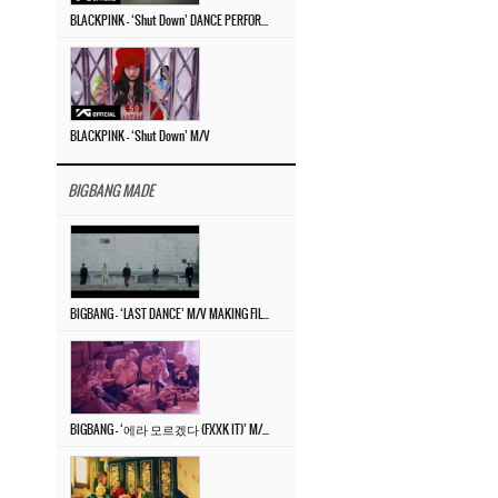
BLACKPINK – ‘Shut Down’ DANCE PERFORMANCE VIDEO
BLACKPINK – ‘Shut Down’ M/V
BIGBANG MADE
BIGBANG – ‘LAST DANCE’ M/V MAKING FILM
BIGBANG – ‘에라 모르겠다 (FXXK IT)’ M/V MAKING FILM