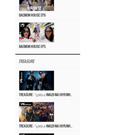
BAEMON HOUSE EP.6
BAEMON HOUSE EP.5
TREASURE
TREASURE – ‘난리나 (NALLY-NA) (HYUNHAYO)’ DANCE PERFORMANCE VIDEO
TREASURE – ‘난리나 (NALLY-NA) (HYUNHAYO)’ M/V