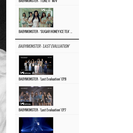
BABYMONSTER – ‘I LIKE IT’ M/V
BABYMONSTER – ‘SUGAR HONEY ICE TEA’ M/V
BABYMONSTER - 'LAST EVALUATION'
BABYMONSTER – ‘Last Evaluation’ EP.8
BABYMONSTER – ‘Last Evaluation’ EP.7