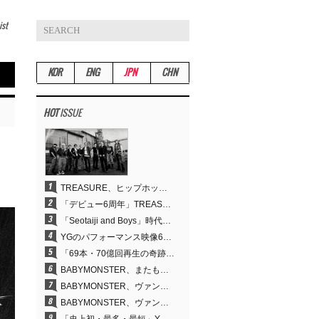
ist
KOR
ENG
JPN
CHN
HOT
ISSUE
TREASURE、ヒップホップ路線への転換が的中…デビュー6周年でさらなる飛躍
「デビュー6周年」TREASURE、圧倒的な実力で証明した「YGの宝」の真価
「Seotaiji and Boys」時代から培ったダンスDNA…YANG HYUN SUK、YGのパフォーマンスビデオ70億回再生の原点
YGのパフォーマンス映像69本が累計70億回再生…YANG HYUN SUKの制作哲学が実を結ぶ
「69本・70億回再生の奇跡」YANG HYUN SUK、YGのパフォーマンスビデオを100％自ら手掛けた理由
BABYMONSTER、またも快挙…YouTubeワールドワイドトレンドで1位に
BABYMONSTER、ヴァンパイアに大胆変身…YouTubeトレンド1位を獲得
BABYMONSTER、ヴァンパイアに変身…「MOON」で3か月にわたるプロジェクトを締めくくる