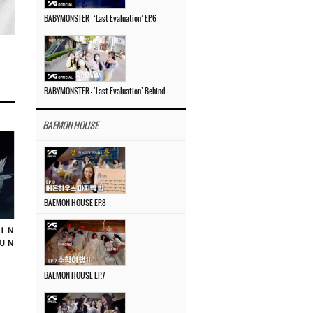
BABYMONSTER – ‘Last Evaluation’ EP.6
BABYMONSTER – ‘Last Evaluation’ Behind The Scenes #4
BAEMON HOUSE
BAEMON HOUSE EP.8
ＩＮ
ＵＮ
BAEMON HOUSE EP.7