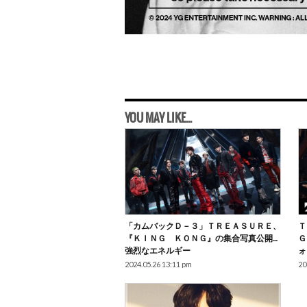
YOU MAY LIKE...
「カムバックＤ－３」ＴＲＥＡＳＵＲＥ、
Ｔ
『ＫＩＮＧ ＫＯＮＧ』の集合写真公開…
Ｇ
強烈なエネルギー
ォ
2024.05.26 13:11 pm
20