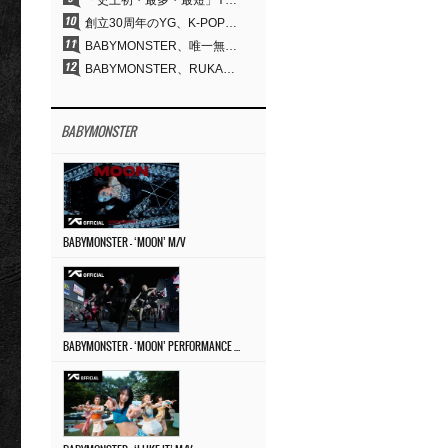
「史上初・最多・最短」YG、30年の揺るぎない信念が切り開いたK-POPツアーの新境地
創立30周年のYG、K-POP公演界に何を残したのか
BABYMONSTER、唯一無二のビジュアルと圧倒的な表現力…『MOON』
BABYMONSTER、RUKA＆CHIQUITAの「MOON」ビジュアルを公開…洗練されたカリスマ性・ユニークなビジュアル
BABYMONSTER
BABYMONSTER – ‘MOON’ M/V
BABYMONSTER – ‘MOON’ PERFORMANCE VIDEO