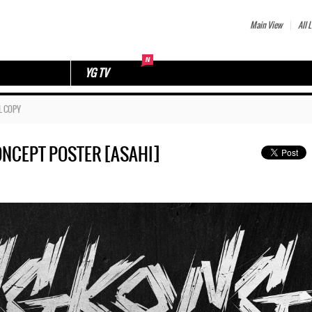
Main View
All L
YG TV
L COPY
ONCEPT POSTER [ASAHI]