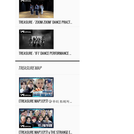
TREASURE – ‘ZOOM ZOOM’ DANCE PRACTICE VIDEO
TREASURE – ‘IF I’ DANCE PERFORMANCE VIDEO
TREASURE MAP
[TREASURE MAP] EP.77 🥲 우리 트레저 겁쟁이 아닙니다 🤚 기묘한 전시회
[TREASURE MAP] EP.77 🕯️ THE STRANGE EXHIBITION 🕰️ TEASER