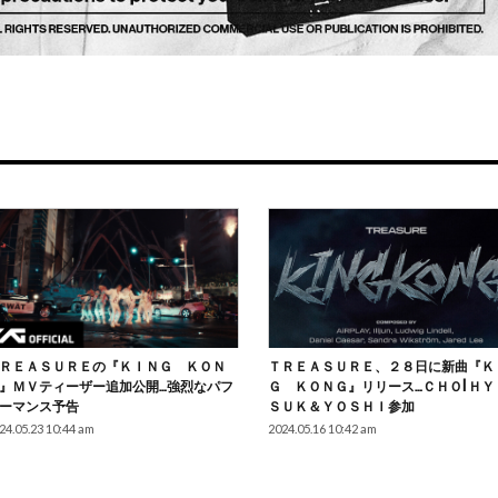
ＲＥＡＳＵＲＥの『ＫＩＮＧ ＫＯＮ
ＴＲＥＡＳＵＲＥ、２８日に新曲『Ｋ
』ＭＶティーザー追加公開…強烈なパフ
Ｇ ＫＯＮＧ』リリース…ＣＨＯI ＨＹ
ーマンス予告
ＳＵＫ＆ＹＯＳＨＩ参加
24.05.23 10:44 am
2024.05.16 10:42 am