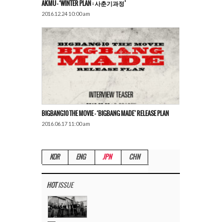
AKMU – ‘WINTER PLAN : 사춘기과정’
2016.12.24 10:00 am
BIGBANG10 THE MOVIE – ‘BIGBANG MADE’ RELEASE PLAN
2016.06.17 11:00 am
KOR
ENG
JPN
CHN
HOT
ISSUE