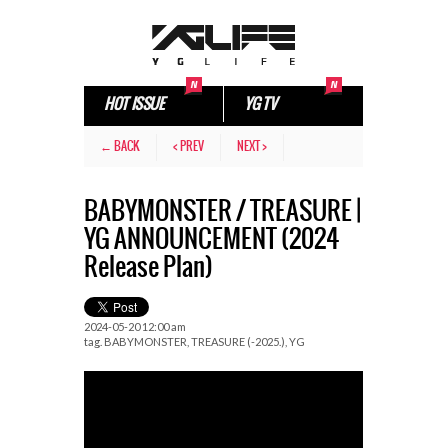
HOT ISSUE
YG TV
← BACK
< PREV
NEXT >
BABYMONSTER / TREASURE |
YG ANNOUNCEMENT (2024
Release Plan)
2024-05-20 12:00 am
tag.
BABYMONSTER
,
TREASURE (-2025.)
,
YG