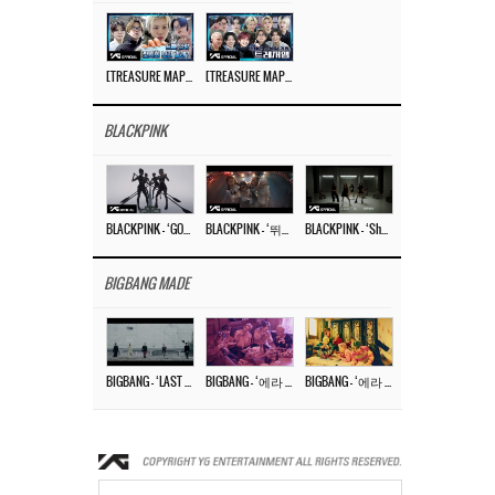
[TREASURE MAP] EP.77 🥲 우리 트레저 겁쟁이 아닙니다 🤚 기묘한 전시회
[TREASURE MAP] EP.77 🕯️ THE STRANGE EXHIBITION 🕰️ TEASER
BLACKPINK
BLACKPINK – ‘GO’ M/V
BLACKPINK – ‘뛰어(JUMP)’ M/V
BLACKPINK – ‘Shut Down’ DANCE PERFORMANCE VIDEO
BIGBANG MADE
BIGBANG – ‘LAST DANCE’ M/V MAKING FILM
BIGBANG – ‘에라 모르겠다 (FXXK IT)’ M/V MAKING FILM
BIGBANG – ‘에라 모르겠다(FXXK IT)’ M/V