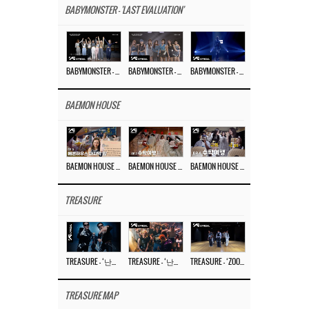
BABYMONSTER - 'LAST EVALUATION'
BABYMONSTER – ‘Last Evaluation’ EP.8
BABYMONSTER – ‘Last Evaluation’ EP.7
BABYMONSTER – ‘Last Evaluation’ EP.6
BAEMON HOUSE
BAEMON HOUSE EP.8
BAEMON HOUSE EP.7
BAEMON HOUSE EP.6
TREASURE
TREASURE – ‘난리나 (NALLY-NA) (HYUNHAYO)’ DANCE PERFORMANCE VIDEO
TREASURE – ‘난리나 (NALLY-NA) (HYUNHAYO)’ M/V
TREASURE – ‘ZOOM ZOOM’ DANCE PRACTICE VIDEO
TREASURE MAP