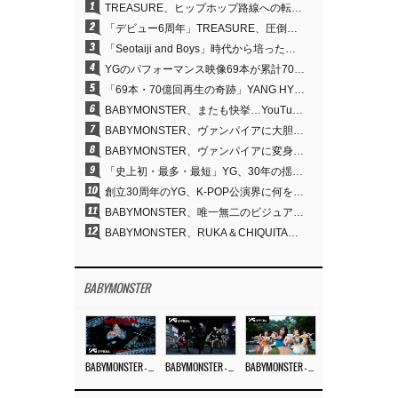
1
TREASURE、ヒップホップ路線への転換が的中…デビュー6周年でさらなる飛躍
2
「デビュー6周年」TREASURE、圧倒的な実力で証明した「YGの宝」の真価
3
「Seotaiji and Boys」時代から培ったダンスDNA…YANG HYUN SUK、YGのパフォーマンスビデオ70億回再生の原点
4
YGのパフォーマンス映像69本が累計70億回再生…YANG HYUN SUKの制作哲学が実を結ぶ
5
「69本・70億回再生の奇跡」YANG HYUN SUK、YGのパフォーマンスビデオを100％自ら手掛けた理由
6
BABYMONSTER、またも快挙…YouTubeワールドワイドトレンドで1位に
7
BABYMONSTER、ヴァンパイアに大胆変身…YouTubeトレンド1位を獲得
8
BABYMONSTER、ヴァンパイアに変身…「MOON」で3か月にわたるプロジェクトを締めくくる
9
「史上初・最多・最短」YG、30年の揺るぎない信念が切り開いたK-POPツアーの新境地
10
創立30周年のYG、K-POP公演界に何を残したのか
11
BABYMONSTER、唯一無二のビジュアルと圧倒的な表現力…『MOON』
12
BABYMONSTER、RUKA＆CHIQUITAの「MOON」ビジュアルを公開…洗練されたカリスマ性・ユニークなビジュアル
BABYMONSTER
BABYMONSTER – ‘MOON’ M/V
BABYMONSTER – ‘MOON’ PERFORMANCE VIDEO
BABYMONSTER – ‘I LIKE IT’ M/V