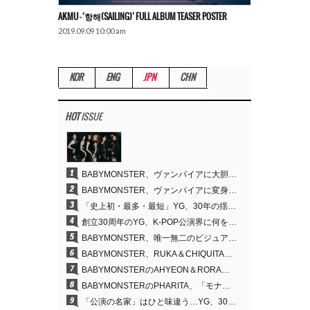
AKMU – ‘항해(SAILING)’ FULL ALBUM TEASER POSTER
2019.09.09 10:00 am
KOR
ENG
JPN
CHN
HOT
ISSUE
1
BABYMONSTER、ヴァンパイアに大胆変身…YouTubeトレンド1位を獲得
2
BABYMONSTER、ヴァンパイアに変身…「MOON」で3か月にわたるプロジェクトを締めくくる
3
「史上初・最多・最短」YG、30年の揺るぎない信念が切り開いたK-POPツアーの新境地
4
創立30周年のYG、K-POP公演界に何を残したのか
5
BABYMONSTER、唯一無二のビジュアルと圧倒的な表現力…『MOON』
6
BABYMONSTER、RUKA＆CHIQUITAの「MOON」ビジュアルを公開…洗練されたカリスマ性・ユニークなビジュアル
7
BABYMONSTERのAHYEON＆RORA、ダークコンセプトを完璧に表現…「MOON」ビジュアルフォト公開
8
BABYMONSTERのPHARITA、「モナリザ眉」も完璧にものにする…ASAと放つ強烈なオーラ
9
「公演の名家」はひと味違う…YG、30年にわたり積み重ねてきた「体験する音楽」の力