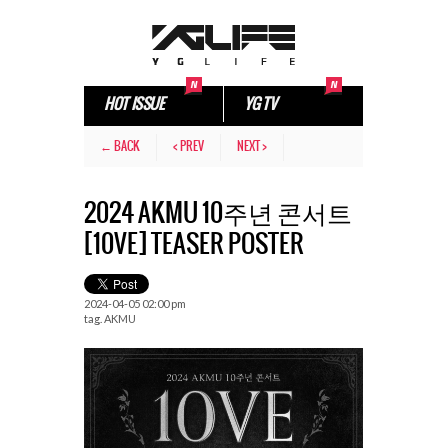
HOT ISSUE
YG TV
← BACK
< PREV
NEXT >
2024 AKMU 10주년 콘서트
[10VE] TEASER POSTER
2024-04-05 02:00 pm
tag.
AKMU