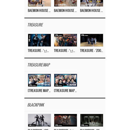
BAEMON HOUSE EP.8
BAEMON HOUSE EP.7
BAEMON HOUSE EP.6
TREASURE
TREASURE – ‘난리나 (NALLY-NA) (HYUNHAYO)’ DANCE PERFORMANCE VIDEO
TREASURE – ‘난리나 (NALLY-NA) (HYUNHAYO)’ M/V
TREASURE – ‘ZOOM ZOOM’ DANCE PRACTICE VIDEO
TREASURE MAP
[TREASURE MAP] EP.77 🥲 우리 트레저 겁쟁이 아닙니다 🤚 기묘한 전시회
[TREASURE MAP] EP.77 🕯️ THE STRANGE EXHIBITION 🕰️ TEASER
BLACKPINK