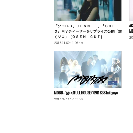
「ソロＤ-３」ＪＥＮＮＩＥ、『ＳＯＬ
A
Ｏ』ＭＶティーザーをサプライズ公開「輝
ME
くソロ」［ＯＳＥＮ ＣＵＴ］
20
2018.11.09 11:06 am
MOBB – ‘붐벼(FULL HOUSE)’ 0911 SBS Inkigayo
2016.09.11 17:55 pm