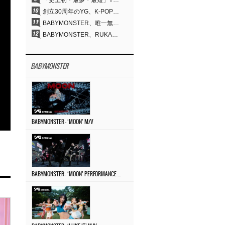
「史上初・最多・最短」YG、30年の揺るぎない信念が切り開いたK-POPツアーの新境地
創立30周年のYG、K-POP公演界に何を残したのか
BABYMONSTER、唯一無二のビジュアルと圧倒的な表現力…『MOON』
BABYMONSTER、RUKA＆CHIQUITAの「MOON」ビジュアルを公開…洗練されたカリスマ性・ユニークなビジュアル
BABYMONSTER
BABYMONSTER – ‘MOON’ M/V
BABYMONSTER – ‘MOON’ PERFORMANCE VIDEO