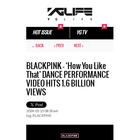
HOT ISSUE
YG TV
← BACK
< PREV
NEXT >
BLACKPINK – ‘How You Like
That’ DANCE PERFORMANCE
VIDEO HITS 1.6 BILLION
VIEWS
2024-03-23 08:00 am
tag.
BLACKPINK