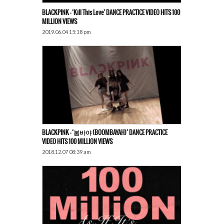
BLACKPINK – ‘Kill This Love’ DANCE PRACTICE VIDEO HITS 100
MILLION VIEWS
2019.06.04 15:18 pm
BLACKPINK – ‘붐바야 (BOOMBAYAH)’ DANCE PRACTICE
VIDEO HITS 100 MILLION VIEWS
2018.12.07 08:39 am