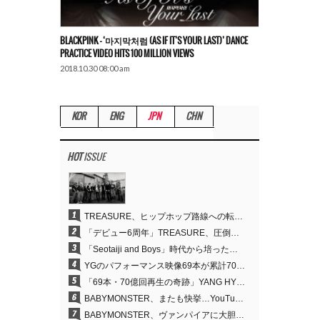
BLACKPINK – ‘마지막처럼 (AS IF IT’S YOUR LAST)’ DANCE
PRACTICE VIDEO HITS 100 MILLION VIEWS
2018.10.30 08:00 am
KOR
ENG
JPN
CHN
HOT
ISSUE
1
TREASURE、ヒップホップ路線への転換が的中…デビュー6周年でさらなる飛躍
2
「デビュー6周年」TREASURE、圧倒的な実力で証明した「YGの宝」の真価
3
「Seotaiji and Boys」時代から培ったダンスDNA…YANG HYUN SUK、YGのパフォーマンスビデオ70億回再生の原点
4
YGのパフォーマンス映像69本が累計70億回再生…YANG HYUN SUKの制作哲学が実を結ぶ
5
「69本・70億回再生の奇跡」YANG HYUN SUK、YGのパフォーマンスビデオを100％自ら手掛けた理由
6
BABYMONSTER、またも快挙…YouTubeワールドワイドトレンドで1位に
7
BABYMONSTER、ヴァンパイアに大胆変身…YouTubeトレンド1位を獲得