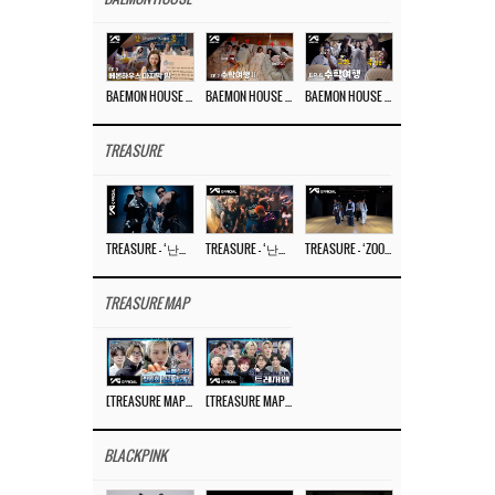
BAEMON HOUSE EP.8
BAEMON HOUSE EP.7
BAEMON HOUSE EP.6
TREASURE
TREASURE – ‘난리나 (NALLY-NA) (HYUNHAYO)’ DANCE PERFORMANCE VIDEO
TREASURE – ‘난리나 (NALLY-NA) (HYUNHAYO)’ M/V
TREASURE – ‘ZOOM ZOOM’ DANCE PRACTICE VIDEO
TREASURE MAP
[TREASURE MAP] EP.77 🥲 우리 트레저 겁쟁이 아닙니다 🤚 기묘한 전시회
[TREASURE MAP] EP.77 🕯️ THE STRANGE EXHIBITION 🕰️ TEASER
BLACKPINK