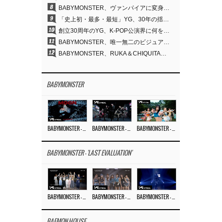
8
BABYMONSTER、ヴァンパイアに変身…「MOON」で3か月にわたるプロジェクトを締めくくる
9
「史上初・最多・最短」YG、30年の揺るぎない信念が切り開いたK-POPツアーの新境地
10
創立30周年のYG、K-POP公演界に何を残したのか
11
BABYMONSTER、唯一無二のビジュアルと圧倒的な表現力…『MOON』
12
BABYMONSTER、RUKA＆CHIQUITAの「MOON」ビジュアルを公開…洗練されたカリスマ性・ユニークなビジュアル
BABYMONSTER
BABYMONSTER – ‘MOON’ M/V
BABYMONSTER – ‘MOON’ PERFORMANCE VIDEO
BABYMONSTER – ‘I LIKE IT’ M/V
BABYMONSTER - 'LAST EVALUATION'
BABYMONSTER – ‘Last Evaluation’ EP.8
BABYMONSTER – ‘Last Evaluation’ EP.7
BABYMONSTER – ‘Last Evaluation’ EP.6
BAEMON HOUSE