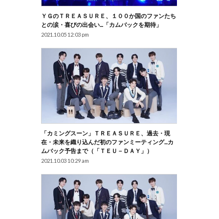
ＹＧのＴＲＥＡＳＵＲＥ、１００か国のファンたち
との涙・喜びの出会い…「カムバックを期待」
2021.10.05 12:03 pm
「カミングスーン」ＴＲＥＡＳＵＲＥ、過去・現
在・未来を織り込んだ初のファンミーティング…カ
ムバック予告まで（「ＴＥＵ－ＤＡＹ」）
2021.10.03 10:29 am