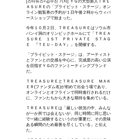
[스타뉴스=김수진 기자] ＹＧの大型新人ＴＲＥ
ＡＳＵＲＥの「プライビット・ステージ」オン
ライン観覧券の予約が１日午後２時からウィバ
ースショップで始まった。
今年１０月２日、ＴＲＥＡＳＵＲＥはソウル市
バンイ洞のオリンピックホールにて「ＴＲＥＡ
ＳＵＲＥ １ＳＴ ＰＲＩＶＡＴＥ ＳＴＡＧ
Ｅ 『ＴＥＵ－ＤＡＹ』」を開催する。
「プライビット・ステージ」は、アーティスト
とファンとの交感を中心に、完成度の高い公演
を目指すＹＧのファンミーティングブランド
だ。
ＴＲＥＡＳＵＲＥとＴＲＥＡＳＵＲＥ ＭＡＫ
ＥＲ(ファンダム名)が初めて出会う場であり、
オンラインとオフラインで同時進行されるだけ
に、ファンたちから大きな期待を集めている。
ＴＲＥＡＳＵＲＥは「厳しい状況の中、みんな
が一か所では会えないが、同じ時間に同じ思い
で一緒に経験するというのが重要だ。その意味
ある瞬間のため最善を尽くしている」と伝え
た。