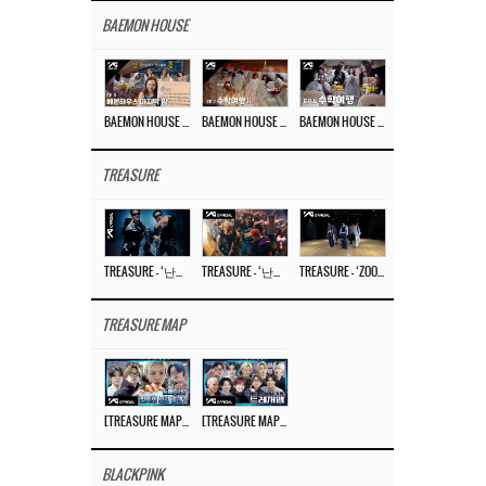
BAEMON HOUSE
BAEMON HOUSE EP.8
BAEMON HOUSE EP.7
BAEMON HOUSE EP.6
TREASURE
TREASURE – ‘난리나 (NALLY-NA) (HYUNHAYO)’ DANCE PERFORMANCE VIDEO
TREASURE – ‘난리나 (NALLY-NA) (HYUNHAYO)’ M/V
TREASURE – ‘ZOOM ZOOM’ DANCE PRACTICE VIDEO
TREASURE MAP
[TREASURE MAP] EP.77 🥲 우리 트레저 겁쟁이 아닙니다 🤚 기묘한 전시회
[TREASURE MAP] EP.77 🕯️ THE STRANGE EXHIBITION 🕰️ TEASER
BLACKPINK