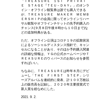
「ＴＲＥＡＳＵＲＥ １ＳＴ ＰＲＩＶＡＴ
Ｅ ＳＴＡＧＥ『ＴＥＵ－ＤＡＹ』」のオンラ
イン・オフライン観覧券は誰でも購入できる
が、ＴＲＥＡＳＵＲＥ ＭＡＫＥＲ ＭＥＭＢ
ＥＲＳＨＩＰの会員に限ってオンラインリハー
サル観覧やオフラインチケットの先予約購入の
チャンス(９月８日午後８時から１０日まで)な
どの追加特典がある。
ただ、オフライン公演はコロナ１９の拡散状況
によるソーシャルディスタンス指針で、キャン
セルになることがあり、そのほか予約購入関連
の詳細な情報は、ＹＧの公式ホームページやＴ
ＲＥＡＳＵＲＥのウィバースのお知らせを参照
すればいい。
ちなみに、ＴＲＥＡＳＵＲＥは昨年８月にデビ
ューし「ＴＨＥ ＦＩＲＳＴ ＳＴＥＰ」シリ
ーズアルバムを連続的に発表、計１００万枚以
上の販売高を記録し、２０２０年主要授賞式で
新人賞を総なめにした。
2021. 9. 2.