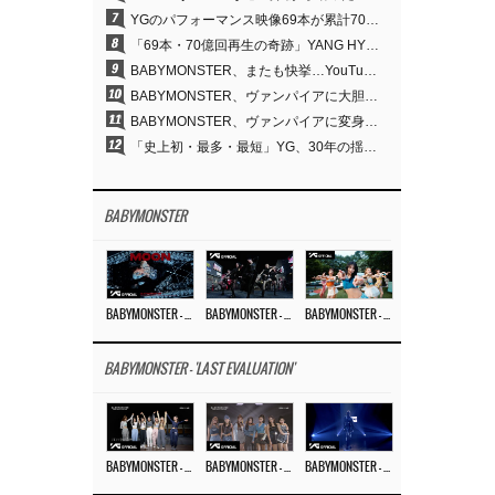
7
YGのパフォーマンス映像69本が累計70億回再生…YANG HYUN SUKの制作哲学が実を結ぶ
8
「69本・70億回再生の奇跡」YANG HYUN SUK、YGのパフォーマンスビデオを100％自ら手掛けた理由
9
BABYMONSTER、またも快挙…YouTubeワールドワイドトレンドで1位に
10
BABYMONSTER、ヴァンパイアに大胆変身…YouTubeトレンド1位を獲得
11
BABYMONSTER、ヴァンパイアに変身…「MOON」で3か月にわたるプロジェクトを締めくくる
12
「史上初・最多・最短」YG、30年の揺るぎない信念が切り開いたK-POPツアーの新境地
BABYMONSTER
BABYMONSTER – ‘MOON’ M/V
BABYMONSTER – ‘MOON’ PERFORMANCE VIDEO
BABYMONSTER – ‘I LIKE IT’ M/V
BABYMONSTER - 'LAST EVALUATION'
BABYMONSTER – ‘Last Evaluation’ EP.8
BABYMONSTER – ‘Last Evaluation’ EP.7
BABYMONSTER – ‘Last Evaluation’ EP.6