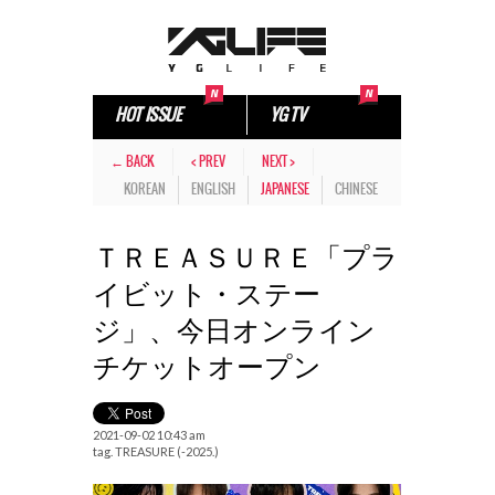
HOT ISSUE
YG TV
← BACK
< PREV
NEXT >
KOREAN
ENGLISH
JAPANESE
CHINESE
ＴＲＥＡＳＵＲＥ「プラ
イビット・ステー
ジ」、今日オンライン
チケットオープン
2021-09-02 10:43 am
tag.
TREASURE (-2025.)