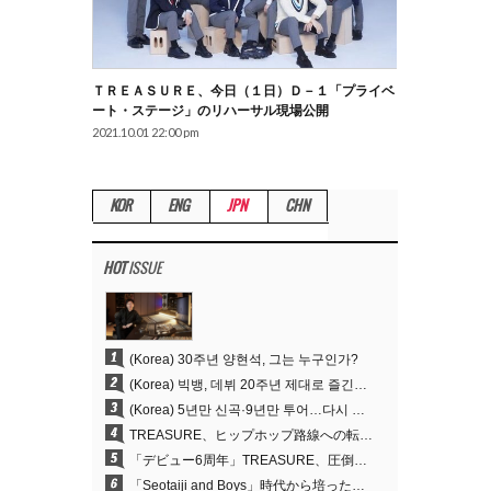
ＴＲＥＡＳＵＲＥ、今日（１日）Ｄ－１「プライベ
ート・ステージ」のリハーサル現場公開
2021.10.01 22:00 pm
KOR
ENG
JPN
CHN
HOT
ISSUE
1
(Korea) 30주년 양현석, 그는 누구인가?
2
(Korea) 빅뱅, 데뷔 20주년 제대로 즐긴다…잠실 뒤덮는 특별 이벤트→4년 만의 신곡
3
(Korea) 5년만 신곡·9년만 투어…다시 흐르는 ‘K팝 제왕’ 빅뱅의 시간
4
TREASURE、ヒップホップ路線への転換が的中…デビュー6周年でさらなる飛躍
5
「デビュー6周年」TREASURE、圧倒的な実力で証明した「YGの宝」の真価
6
「Seotaiji and Boys」時代から培ったダンスDNA…YANG HYUN SUK、YGのパフォーマンスビデオ70億回再生の原点