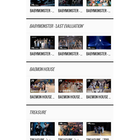
BABYMONSTER – ‘MOON’ M/V
BABYMONSTER – ‘MOON’ PERFORMANCE VIDEO
BABYMONSTER – ‘I LIKE IT’ M/V
BABYMONSTER - 'LAST EVALUATION'
BABYMONSTER – ‘Last Evaluation’ EP.8
BABYMONSTER – ‘Last Evaluation’ EP.7
BABYMONSTER – ‘Last Evaluation’ EP.6
BAEMON HOUSE
BAEMON HOUSE EP.8
BAEMON HOUSE EP.7
BAEMON HOUSE EP.6
TREASURE