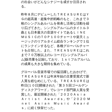
の出会いがどんなシナジーを成すか注目され
る。
昨年８月にデビューしたＴＲＥＡＳＵＲＥはＹ
Ｇの超高速・超集中的戦略のもと、これまで３
枚のシングルあルバムを発表し活発な活動を繰
り広げてきた。シングルアルバムのタイトル３
曲とも日本最大の音源サイトであるＬＩＮＥ
ＭＵＳＩＣのＴＯＰ１００チャートや楽天ミュ
ージックのリアルタイム総合ランキングで１位
にランクインするなど、各種グローバルチャー
トを占領した。また、ＴＲＥＡＳＵＲＥはこれ
まで７０万枚以上のレコード(シングルアルバ
ム)販売量を記録しており、１ｓｔフルアルバム
の成果も大きな期待を集めている。
グローバル音楽市場での猛活躍したおかげで、
ＴＲＥＡＳＵＲＥは年末年始の主要受賞式で新
人賞を総なめにしている。ＴＲＥＡＳＵＲＥは
昨日(１０日)開催された「第３５回ゴールデン
ディスクアワード」でレコード部門新人賞を受
賞した。最近開催された「２０２０Ａｓｉａ
Ａｒｔｉｓｔ Ａｗａｒｄｓ」や「２０２０ Ｍ
ｎｅｔ Ａｓｉａｎ Ｍｕｓｉｃ Ａｗａｒｄ
ｓ」に続く快挙だった。