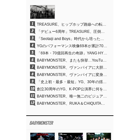
1
TREASURE、ヒップホップ路線への転換が的中…デビュー6周年でさらなる飛躍
2
「デビュー6周年」TREASURE、圧倒的な実力で証明した「YGの宝」の真価
3
「Seotaiji and Boys」時代から培ったダンスDNA…YANG HYUN SUK、YGのパフォーマンスビデオ70億回再生の原点
4
YGのパフォーマンス映像69本が累計70億回再生…YANG HYUN SUKの制作哲学が実を結ぶ
5
「69本・70億回再生の奇跡」YANG HYUN SUK、YGのパフォーマンスビデオを100％自ら手掛けた理由
6
BABYMONSTER、またも快挙…YouTubeワールドワイドトレンドで1位に
7
BABYMONSTER、ヴァンパイアに大胆変身…YouTubeトレンド1位を獲得
8
BABYMONSTER、ヴァンパイアに変身…「MOON」で3か月にわたるプロジェクトを締めくくる
9
「史上初・最多・最短」YG、30年の揺るぎない信念が切り開いたK-POPツアーの新境地
10
創立30周年のYG、K-POP公演界に何を残したのか
11
BABYMONSTER、唯一無二のビジュアルと圧倒的な表現力…『MOON』
12
BABYMONSTER、RUKA＆CHIQUITAの「MOON」ビジュアルを公開…洗練されたカリスマ性・ユニークなビジュアル
BABYMONSTER