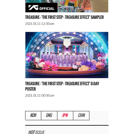
TREASURE – ‘THE FIRST STEP : TREASURE EFFECT’ SAMPLER
2021.01.11 12:00 pm
TREASURE – ‘THE FIRST STEP : TREASURE EFFECT’ D-DAY
POSTER
2021.01.11 00:00 am
KOR
ENG
JPN
CHN
HOT
ISSUE