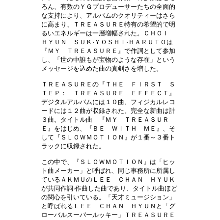
ろん、有数のＹＧプロデューサーたちの全面的
な支持により、アルバムのクオリティーはさら
に高まり、ＴＲＥＡＳＵＲＥ特有の希望的で明
るいエネルギーは一層増幅された。ＣＨＯＩ
ＨＹＵＮ ＳＵＫ·ＹＯＳＨＩ·ＨＡＲＵＴＯは
『ＭＹ ＴＲＥＡＳＵＲＥ』で作詞として参加
し、「世の中誰もが宝物のような存在」という
メッセージを込めた曲の真剣さを増した。
ＴＲＥＡＳＵＲＥの『ＴＨＥ ＦＩＲＳＴ Ｓ
ＴＥＰ： ＴＲＥＡＳＵＲＥ ＥＦＦＥＣＴ』
デジタルアルバムには１０曲、フィジカルレコ
ードには１２曲が収録された。完全な新曲は計
３曲。タイトル曲 『ＭＹ ＴＲＥＡＳＵＲ
Ｅ』をはじめ、『ＢＥ ＷＩＴＨ ＭＥ』、そ
して『ＳＬＯＷＭＯＴＩＯＮ』が１番～３番ト
ラックに収録された。
この中で、『ＳＬＯＷＭＯＴＩＯＮ』は「ヒッ
ト曲メーカー」と呼ばれ、同じ事務所に所属し
ているＡＫＭＵのＬＥＥ ＣＨＡＮ ＨＹＵＫ
が共同作詞·作曲した曲であり、タイトル曲ほど
の関心を引いている。「天才ミュージション」
と呼ばれるＬＥＥ ＣＨＡＮ ＨＹＵＮと「グ
ローバルスーパールッキー」ＴＲＥＡＳＵＲＥ