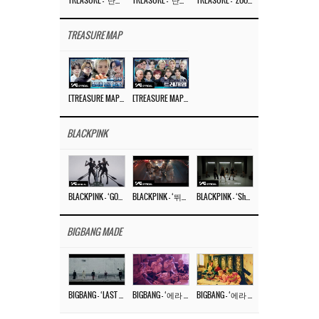
TREASURE – ‘난리나 (NALLY-NA) (HYUNHAYO)’ DANCE PERFORMANCE VIDEO
TREASURE – ‘난리나 (NALLY-NA) (HYUNHAYO)’ M/V
TREASURE – ‘ZOOM ZOOM’ DANCE PRACTICE VIDEO
TREASURE MAP
[TREASURE MAP] EP.77 🥲 우리 트레저 겁쟁이 아닙니다 🤚 기묘한 전시회
[TREASURE MAP] EP.77 🕯️ THE STRANGE EXHIBITION 🕰️ TEASER
BLACKPINK
BLACKPINK – ‘GO’ M/V
BLACKPINK – ‘뛰어(JUMP)’ M/V
BLACKPINK – ‘Shut Down’ DANCE PERFORMANCE VIDEO
BIGBANG MADE
BIGBANG – ‘LAST DANCE’ M/V MAKING FILM
BIGBANG – ‘에라 모르겠다 (FXXK IT)’ M/V MAKING FILM
BIGBANG – ‘에라 모르겠다(FXXK IT)’ M/V