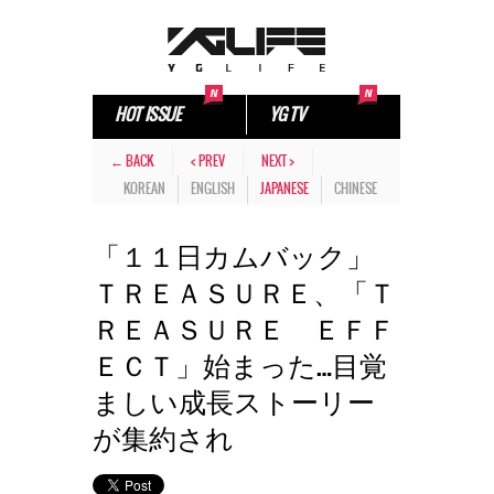
HOT ISSUE
YG TV
← BACK
< PREV
NEXT >
KOREAN
ENGLISH
JAPANESE
CHINESE
「１１日カムバック」
ＴＲＥＡＳＵＲＥ、「Ｔ
ＲＥＡＳＵＲＥ ＥＦＦ
ＥＣＴ」始まった…目覚
ましい成長ストーリー
が集約され