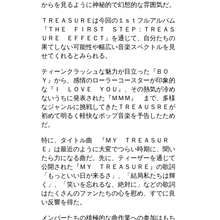
からを見るように神秘的で幻想的な雰囲気だ。
ＴＲＥＡＳＵＲＥは今回の１ｓｔフルアルバム
『ＴＨＥ ＦＩＲＳＴ ＳＴＥＰ：ＴＲＥＡＳ
ＵＲＥ ＥＦＦＥＣＴ』を通じて、自分たちの
果てしない可能性や幅広い音楽スペクトルを見
せてくれるとみられる。
ティーンクラッシュな魅力が目立った『ＢＯ
Ｙ』から、感情のローラーコースターが印象的
な『Ｉ ＬＯＶＥ ＹＯＵ』、その熱気が冷め
ないうちに発表された『ＭＭＭ』 まで、多様
なジャンルに挑戦してきたＴＲＥＡＵＳＲＥが
初めて明るく軽快なポップ音楽を予告したため
だ。
特に、タイトル曲 『ＭＹ ＴＲＥＡＳＵＲ
Ｅ』は最近のように大変でつらい時期に、聞い
たら力になる曲だ。先に、ティーザーを通じて
公開された『ＭＹ ＴＲＥＡＳＵＲＥ』の歌詞
「もっといい日が来るさ」、「結局私たちは輝
く」、「笑いを忘れるな、絶対に」などの歌詞
はたくさんのファンたちの心を慰め、すでに良
い反響を得た。
メンバーたちの積極的な曲作業への参加はもち