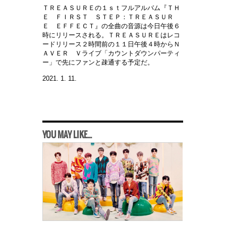
ＴＲＥＡＳＵＲＥの１ｓｔフルアルバム『ＴＨ
Ｅ ＦＩＲＳＴ ＳＴＥＰ：ＴＲＥＡＳＵＲ
Ｅ ＥＦＦＥＣＴ』の全曲の音源は今日午後６
時にリリースされる。ＴＲＥＡＳＵＲＥはレコ
ードリリース２時間前の１１日午後４時からＮ
ＡＶＥＲ Ｖライブ「カウントダウンパーティ
ー」で先にファンと疎通する予定だ。
2021. 1. 11.
YOU MAY LIKE...