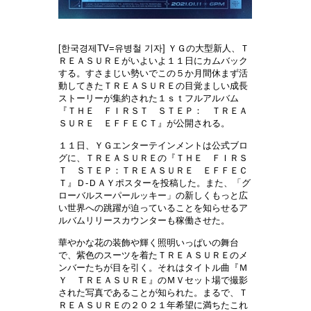
[한국경제TV=유병철 기자] ＹＧの大型新人、Ｔ
ＲＥＡＳＵＲＥがいよいよ１１日にカムバック
する。すさまじい勢いでこの５か月間休まず活
動してきたＴＲＥＡＳＵＲＥの目覚ましい成長
ストーリーが集約された１ｓｔフルアルバム
『ＴＨＥ ＦＩＲＳＴ ＳＴＥＰ： ＴＲＥＡ
ＳＵＲＥ ＥＦＦＥＣＴ』が公開される。
１１日、ＹＧエンターテインメントは公式ブロ
グに、ＴＲＥＡＳＵＲＥの『ＴＨＥ ＦＩＲＳ
Ｔ ＳＴＥＰ：ＴＲＥＡＳＵＲＥ ＥＦＦＥＣ
Ｔ』Ｄ-ＤＡＹポスターを投稿した。また、「グ
ローバルスーパールッキー」の新しくもっと広
い世界への跳躍が迫っていることを知らせるア
ルバムリリースカウンターも稼働させた。
華やかな花の装飾や輝く照明いっぱいの舞台
で、紫色のスーツを着たＴＲＥＡＳＵＲＥのメ
ンバーたちが目を引く。それはタイトル曲『Ｍ
Ｙ ＴＲＥＡＳＵＲＥ』のＭＶセット場で撮影
された写真であることが知られた。まるで、Ｔ
ＲＥＡＳＵＲＥの２０２１年希望に満ちたこれ