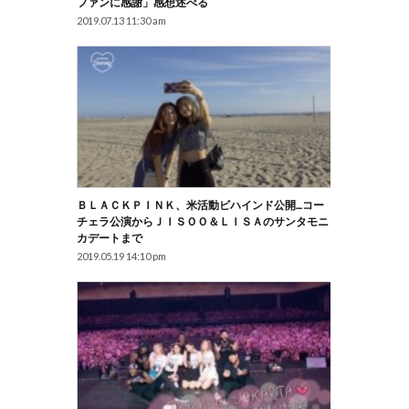
ファンに感謝」感想述べる
2019.07.13 11:30 am
ＢＬＡＣＫＰＩＮＫ、米活動ビハインド公開…コー
チェラ公演からＪＩＳＯＯ＆ＬＩＳＡのサンタモニ
カデートまで
2019.05.19 14:10 pm