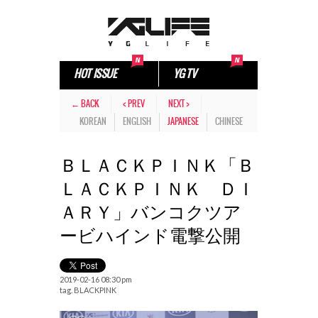
HOT ISSUE
YG TV
← BACK
< PREV
NEXT >
KOREAN
ENGLISH
JAPANESE
CHINESE
ＢＬＡＣＫＰＩＮＫ「Ｂ
ＬＡＣＫＰＩＮＫ ＤＩ
ＡＲＹ」バンコクツア
ービハインド電撃公開
2019-02-16 08:30 pm
tag.
BLACKPINK