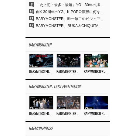
9
「史上初・最多・最短」YG、30年の揺るぎない信念が切り開いたK-POPツアーの新境地
10
創立30周年のYG、K-POP公演界に何を残したのか
11
BABYMONSTER、唯一無二のビジュアルと圧倒的な表現力…『MOON』
12
BABYMONSTER、RUKA＆CHIQUITAの「MOON」ビジュアルを公開…洗練されたカリスマ性・ユニークなビジュアル
BABYMONSTER
BABYMONSTER – ‘MOON’ M/V
BABYMONSTER – ‘MOON’ PERFORMANCE VIDEO
BABYMONSTER – ‘I LIKE IT’ M/V
BABYMONSTER - 'LAST EVALUATION'
BABYMONSTER – ‘Last Evaluation’ EP.8
BABYMONSTER – ‘Last Evaluation’ EP.7
BABYMONSTER – ‘Last Evaluation’ EP.6
BAEMON HOUSE