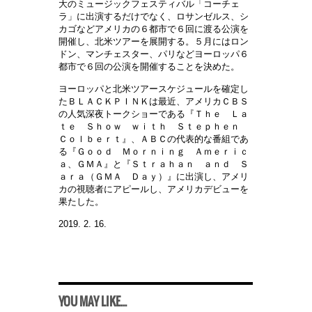
大のミュージックフェスティバル「コーチェ
ラ」に出演するだけでなく、ロサンゼルス、シ
カゴなどアメリカの６都市で６回に渡る公演を
開催し、北米ツアーを展開する。５月にはロン
ドン、マンチェスター、パリなどヨーロッパ６
都市で６回の公演を開催することを決めた。
ヨーロッパと北米ツアースケジュールを確定し
たＢＬＡＣＫＰＩＮＫは最近、アメリカＣＢＳ
の人気深夜トークショーである『Ｔｈｅ Ｌａ
ｔｅ Ｓｈｏｗ ｗｉｔｈ Ｓｔｅｐｈｅｎ
Ｃｏｌｂｅｒｔ』、ＡＢＣの代表的な番組であ
る『Ｇｏｏｄ Ｍｏｒｎｉｎｇ Ａｍｅｒｉｃ
ａ、ＧＭＡ』と『Ｓｔｒａｈａｎ ａｎｄ Ｓ
ａｒａ（ＧＭＡ Ｄａｙ）』に出演し、アメリ
カの視聴者にアピールし、アメリカデビューを
果たした。
2019. 2. 16.
YOU MAY LIKE...