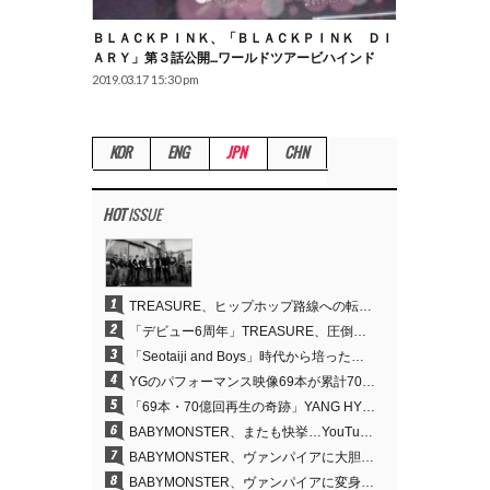
ＢＬＡＣＫＰＩＮＫ、「ＢＬＡＣＫＰＩＮＫ ＤＩ
ＡＲＹ」第３話公開…ワールドツアービハインド
2019.03.17 15:30 pm
KOR
ENG
JPN
CHN
HOT
ISSUE
1
TREASURE、ヒップホップ路線への転換が的中…デビュー6周年でさらなる飛躍
2
「デビュー6周年」TREASURE、圧倒的な実力で証明した「YGの宝」の真価
3
「Seotaiji and Boys」時代から培ったダンスDNA…YANG HYUN SUK、YGのパフォーマンスビデオ70億回再生の原点
4
YGのパフォーマンス映像69本が累計70億回再生…YANG HYUN SUKの制作哲学が実を結ぶ
5
「69本・70億回再生の奇跡」YANG HYUN SUK、YGのパフォーマンスビデオを100％自ら手掛けた理由
6
BABYMONSTER、またも快挙…YouTubeワールドワイドトレンドで1位に
7
BABYMONSTER、ヴァンパイアに大胆変身…YouTubeトレンド1位を獲得
8
BABYMONSTER、ヴァンパイアに変身…「MOON」で3か月にわたるプロジェクトを締めくくる