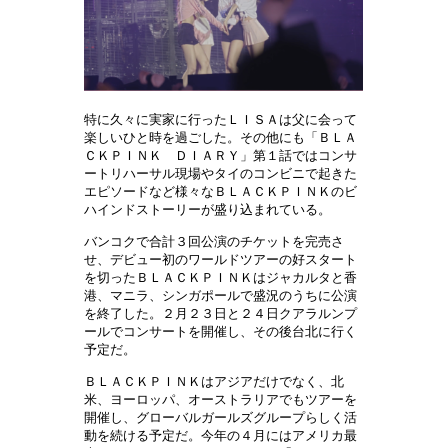
特に久々に実家に行ったＬＩＳＡは父に会って
楽しいひと時を過ごした。その他にも「ＢＬＡ
ＣＫＰＩＮＫ ＤＩＡＲＹ」第１話ではコンサ
ートリハーサル現場やタイのコンビニで起きた
エピソードなど様々なＢＬＡＣＫＰＩＮＫのビ
ハインドストーリーが盛り込まれている。
バンコクで合計３回公演のチケットを完売さ
せ、デビュー初のワールドツアーの好スタート
を切ったＢＬＡＣＫＰＩＮＫはジャカルタと香
港、マニラ、シンガポールで盛況のうちに公演
を終了した。２月２３日と２４日クアラルンプ
ールでコンサートを開催し、その後台北に行く
予定だ。
ＢＬＡＣＫＰＩＮＫはアジアだけでなく、北
米、ヨーロッパ、オーストラリアでもツアーを
開催し、グローバルガールズグループらしく活
動を続ける予定だ。今年の４月にはアメリカ最