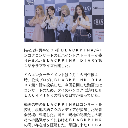
[뉴스엔=황수연 기자]
ＢＬＡＣＫＰＩＮＫがバ
ンコクコンサートのビハインドストーリーが盛
り込まれたＢＬＡＣＫＰＩＮＫ ＤＩＡＲＹ第
１話をサプライズ公開した。
ＹＧエンターテイメントは２月１６日午後４
時、公式ブログにＢＬＡＣＫＰＩＮＫ ＤＩＡ
ＲＹ第１話を投稿した。今回公開した動画には
コンサートのため、タイのバンコクに訪れたＢ
ＬＡＣＫＰＩＮＫの様々な日常が映っていた。
動画の中のＢＬＡＣＫＰＩＮＫはコンサートを
控え、現地の約７０のメディアが参加した記者
会見場に登場した。同日、現地の記者たちの取
材への熱気がタイにおけるＢＬＡＣＫＰＩＮＫ
の高い存在感を証明した。母国に来たＬＩＳＡ