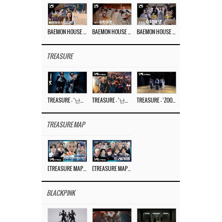
BAEMON HOUSE EP.8
BAEMON HOUSE EP.7
BAEMON HOUSE EP.6
TREASURE
TREASURE – ‘난리나 (NALLY-NA) (HYUNHAYO)’ DANCE PERFORMANCE VIDEO
TREASURE – ‘난리나 (NALLY-NA) (HYUNHAYO)’ M/V
TREASURE – ‘ZOOM ZOOM’ DANCE PRACTICE VIDEO
TREASURE MAP
[TREASURE MAP] EP.77 🥲 우리 트레저 겁쟁이 아닙니다 🤚 기묘한 전시회
[TREASURE MAP] EP.77 🕯️ THE STRANGE EXHIBITION 🕰️ TEASER
BLACKPINK