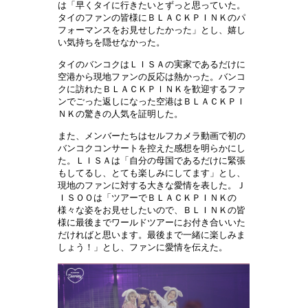
は「早くタイに行きたいとずっと思っていた。
タイのファンの皆様にＢＬＡＣＫＰＩＮＫのパ
フォーマンスをお見せしたかった」とし、嬉し
い気持ちを隠せなかった。
タイのバンコクはＬＩＳＡの実家であるだけに
空港から現地ファンの反応は熱かった。バンコ
クに訪れたＢＬＡＣＫＰＩＮＫを歓迎するファ
ンでごった返しになった空港はＢＬＡＣＫＰＩ
ＮＫの驚きの人気を証明した。
また、メンバーたちはセルフカメラ動画で初の
バンコクコンサートを控えた感想を明らかにし
た。ＬＩＳＡは「自分の母国であるだけに緊張
もしてるし、とても楽しみにしてます」とし、
現地のファンに対する大きな愛情を表した。Ｊ
ＩＳＯＯは「ツアーでＢＬＡＣＫＰＩＮＫの
様々な姿をお見せしたいので、ＢＬＩＮＫの皆
様に最後までワールドツアーにお付き合いいた
だければと思います。最後まで一緒に楽しみま
しょう！」とし、ファンに愛情を伝えた。