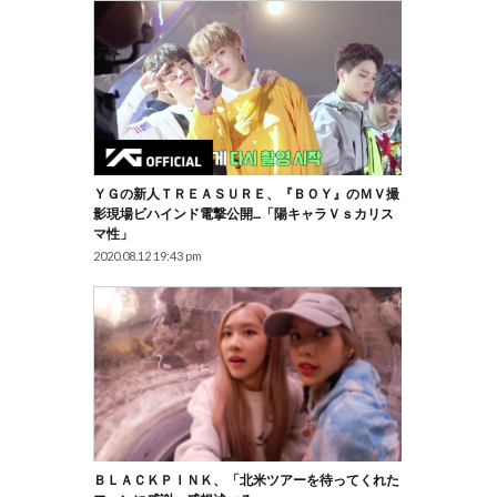
ＹＧの新人ＴＲＥＡＳＵＲＥ、『ＢＯＹ』のＭＶ撮
影現場ビハインド電撃公開…「陽キャラｖｓカリス
マ性」
2020.08.12 19:43 pm
ＢＬＡＣＫＰＩＮＫ、「北米ツアーを待ってくれた